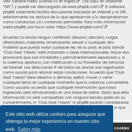
GNU General Public License v2 en Ingles
” (de aquí en adelante
“GPL”) y puede ser descargada de
www.phpbb.com
. El software
phpBB solamente facilita discusiones basadas en Internet y la GPL
estrictamente los excluye de lo que aprobamos y/o desaprobamos
como conductas y/o contenido permisible. Para más información
sobre phpBB, por favor visite:
https://www.phpbb.com/
.
Acuerda no enviar ningun contenido abusivo, obsceno, vulgar,
difamatorio, indecente, amenazante, sexual o cualquier otro
material que pueda violar cualquier ley de su país, el país donde
“Club Seat Toledo” está instalado o Leyes Internacionales. Hacer eso
provocará que sea inmediata y permanentemente expulsado y, si
lo creemos oportuno, con notificación a su Proveedor de Servicios
de Internet. Las direcciones IP de todos los envíos son registradas
como ayuda para reforzar estas condiciones. Acuerda que “Club
Seat Toledo” tiene derecho a eliminar, editar, mover o cerrar
cualquier tema en cualquier momento que lo creamos conveniente.
Como usuario acuerda que cualquier información que haya
ingresado será almacenada en una base de datos. Dado que esta
información no será compartida con ninguna tercera parte sin su
consentimiento, ni “Club Seat Toledo” ni phpBB podrán considerarse
responsables por cualquier intento de hacking que conlleve a que
los datos sean comprometidos.
Este sitio web utiliza cookies para asegurar que
obtenga la mejor experiencia en nuestro sitio
Portal
Índice general
Contáctenos
Borrar cookies
web.
Saber más