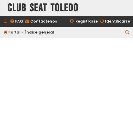
Club Seat Toledo
FAQ
Contáctenos
Registrarse
Identificarse
B
Portal
Índice general
u
s
c
a
r