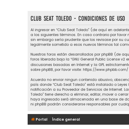
Club Seat Toledo - Condiciones de uso
Al ingresar en “Club Seat Toledo” (de aquí en adelante
a los siguientes términos. En caso contrario por favo
sin embargo sería prudente que los revisase por su c
legalmente sometido a esos nuevos términos tal como
Nuestros foros están desarrollados por phpBB (de aquí
foros liberada bajo la “
GNU General Public License v2 e
discusiones basadas en Internet y la GPL estrictame
sobre phpBB, por favor visite:
https://www.phpbb.com/
Acuerda no enviar ningun contenido abusivo, obsceno, 
país donde “Club Seat Toledo” está instalado o Leyes
notificación a su Proveedor de Servicios de Internet.
Toledo” tiene derecho a eliminar, editar, mover o ce
haya ingresado será almacenada en una base de datos
ni phpBB podrán considerarse responsables por cualq
Portal
Índice general