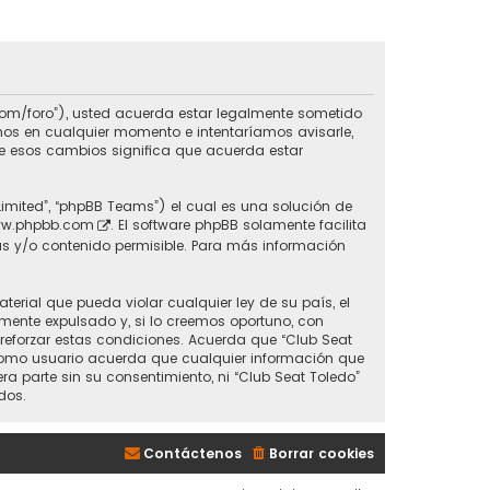
do.com/foro”), usted acuerda estar legalmente sometido
inos en cualquier momento e intentaríamos avisarle,
de esos cambios significa que acuerda estar
Limited”, “phpBB Teams”) el cual es una solución de
w.phpbb.com
. El software phpBB solamente facilita
s y/o contenido permisible. Para más información
erial que pueda violar cualquier ley de su país, el
mente expulsado y, si lo creemos oportuno, con
 reforzar estas condiciones. Acuerda que “Club Seat
 Como usuario acuerda que cualquier información que
parte sin su consentimiento, ni “Club Seat Toledo”
dos.
Contáctenos
Borrar cookies