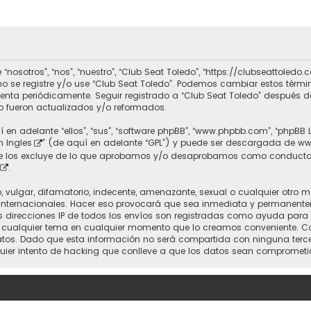
 “nosotros”, “nos”, “nuestro”, “Club Seat Toledo”, “https://clubseattole
r no se registre y/o use “Club Seat Toledo”. Podemos cambiar estos térm
uenta periódicamente. Seguir registrado a “Club Seat Toledo” después 
 fueron actualizados y/o reformados.
 en adelante “ellos”, “sus”, “software phpBB”, “www.phpbb.com”, “phpBB 
n Ingles
” (de aquí en adelante “GPL”) y puede ser descargada de
ww
nte los excluye de lo que aprobamos y/o desaprobamos como conducta
.
vulgar, difamatorio, indecente, amenazante, sexual o cualquier otro mat
 Internacionales. Hacer eso provocará que sea inmediata y permanente
 Las direcciones IP de todos los envíos son registradas como ayuda para
rrar cualquier tema en cualquier momento que lo creamos conveniente.
. Dado que esta información no será compartida con ninguna tercera 
uier intento de hacking que conlleve a que los datos sean comprometi