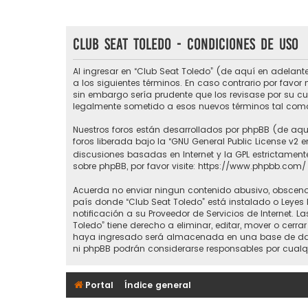
Club Seat Toledo - Condiciones de uso
Al ingresar en “Club Seat Toledo” (de aquí en adelante
a los siguientes términos. En caso contrario por favo
sin embargo sería prudente que los revisase por su c
legalmente sometido a esos nuevos términos tal como
Nuestros foros están desarrollados por phpBB (de aquí
foros liberada bajo la “
GNU General Public License v2 e
discusiones basadas en Internet y la GPL estrictame
sobre phpBB, por favor visite:
https://www.phpbb.com/
Acuerda no enviar ningun contenido abusivo, obsceno, 
país donde “Club Seat Toledo” está instalado o Leyes
notificación a su Proveedor de Servicios de Internet.
Toledo” tiene derecho a eliminar, editar, mover o ce
haya ingresado será almacenada en una base de datos
ni phpBB podrán considerarse responsables por cualq
Portal
Índice general