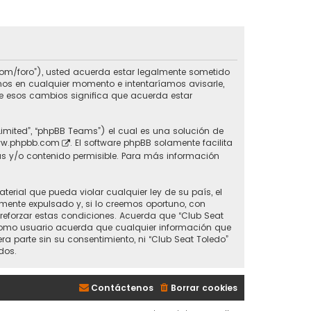
do.com/foro”), usted acuerda estar legalmente sometido
inos en cualquier momento e intentaríamos avisarle,
de esos cambios significa que acuerda estar
Limited”, “phpBB Teams”) el cual es una solución de
w.phpbb.com
. El software phpBB solamente facilita
s y/o contenido permisible. Para más información
erial que pueda violar cualquier ley de su país, el
mente expulsado y, si lo creemos oportuno, con
 reforzar estas condiciones. Acuerda que “Club Seat
 Como usuario acuerda que cualquier información que
parte sin su consentimiento, ni “Club Seat Toledo”
dos.
Contáctenos
Borrar cookies