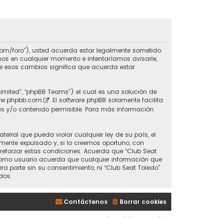
do.com/foro”), usted acuerda estar legalmente sometido
inos en cualquier momento e intentaríamos avisarle,
de esos cambios significa que acuerda estar
Limited”, “phpBB Teams”) el cual es una solución de
w.phpbb.com
. El software phpBB solamente facilita
s y/o contenido permisible. Para más información
erial que pueda violar cualquier ley de su país, el
mente expulsado y, si lo creemos oportuno, con
 reforzar estas condiciones. Acuerda que “Club Seat
 Como usuario acuerda que cualquier información que
parte sin su consentimiento, ni “Club Seat Toledo”
dos.
Contáctenos
Borrar cookies