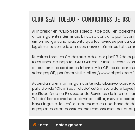
Club Seat Toledo - Condiciones de uso
Al ingresar en “Club Seat Toledo” (de aquí en adelante
a los siguientes términos. En caso contrario por favo
sin embargo sería prudente que los revisase por su c
legalmente sometido a esos nuevos términos tal como
Nuestros foros están desarrollados por phpBB (de aquí
foros liberada bajo la “
GNU General Public License v2 e
discusiones basadas en Internet y la GPL estrictame
sobre phpBB, por favor visite:
https://www.phpbb.com/
Acuerda no enviar ningun contenido abusivo, obsceno, 
país donde “Club Seat Toledo” está instalado o Leyes
notificación a su Proveedor de Servicios de Internet.
Toledo” tiene derecho a eliminar, editar, mover o ce
haya ingresado será almacenada en una base de datos
ni phpBB podrán considerarse responsables por cualq
Portal
Índice general