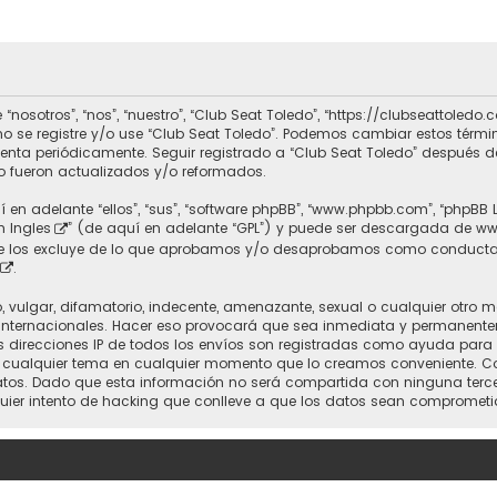
 “nosotros”, “nos”, “nuestro”, “Club Seat Toledo”, “https://clubseattole
r no se registre y/o use “Club Seat Toledo”. Podemos cambiar estos térm
uenta periódicamente. Seguir registrado a “Club Seat Toledo” después 
 fueron actualizados y/o reformados.
 en adelante “ellos”, “sus”, “software phpBB”, “www.phpbb.com”, “phpBB 
n Ingles
” (de aquí en adelante “GPL”) y puede ser descargada de
ww
nte los excluye de lo que aprobamos y/o desaprobamos como conducta
.
vulgar, difamatorio, indecente, amenazante, sexual o cualquier otro mat
 Internacionales. Hacer eso provocará que sea inmediata y permanente
 Las direcciones IP de todos los envíos son registradas como ayuda para
rrar cualquier tema en cualquier momento que lo creamos conveniente.
. Dado que esta información no será compartida con ninguna tercera 
uier intento de hacking que conlleve a que los datos sean comprometi