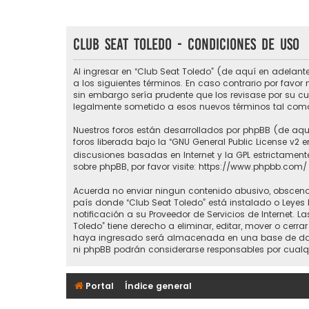
Club Seat Toledo - Condiciones de uso
Al ingresar en “Club Seat Toledo” (de aquí en adelante
a los siguientes términos. En caso contrario por favo
sin embargo sería prudente que los revisase por su c
legalmente sometido a esos nuevos términos tal como
Nuestros foros están desarrollados por phpBB (de aquí
foros liberada bajo la “
GNU General Public License v2 e
discusiones basadas en Internet y la GPL estrictame
sobre phpBB, por favor visite:
https://www.phpbb.com/
Acuerda no enviar ningun contenido abusivo, obsceno, 
país donde “Club Seat Toledo” está instalado o Leyes
notificación a su Proveedor de Servicios de Internet.
Toledo” tiene derecho a eliminar, editar, mover o ce
haya ingresado será almacenada en una base de datos
ni phpBB podrán considerarse responsables por cualq
Portal
Índice general