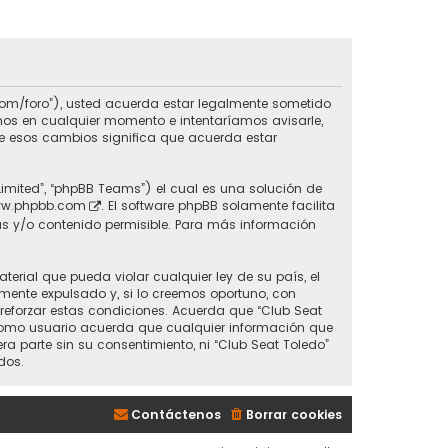
do.com/foro”), usted acuerda estar legalmente sometido
inos en cualquier momento e intentaríamos avisarle,
de esos cambios significa que acuerda estar
Limited”, “phpBB Teams”) el cual es una solución de
w.phpbb.com
. El software phpBB solamente facilita
s y/o contenido permisible. Para más información
erial que pueda violar cualquier ley de su país, el
mente expulsado y, si lo creemos oportuno, con
 reforzar estas condiciones. Acuerda que “Club Seat
 Como usuario acuerda que cualquier información que
parte sin su consentimiento, ni “Club Seat Toledo”
dos.
Contáctenos
Borrar cookies