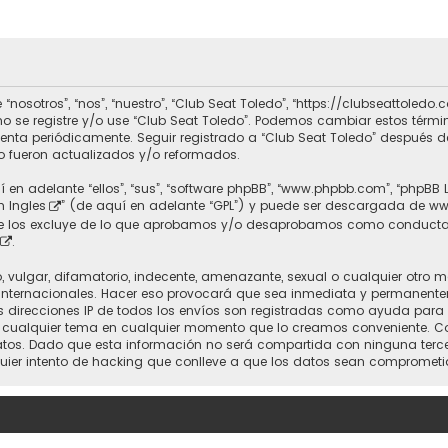
 “nosotros”, “nos”, “nuestro”, “Club Seat Toledo”, “https://clubseattole
r no se registre y/o use “Club Seat Toledo”. Podemos cambiar estos térm
uenta periódicamente. Seguir registrado a “Club Seat Toledo” después 
 fueron actualizados y/o reformados.
 en adelante “ellos”, “sus”, “software phpBB”, “www.phpbb.com”, “phpBB 
n Ingles
” (de aquí en adelante “GPL”) y puede ser descargada de
ww
nte los excluye de lo que aprobamos y/o desaprobamos como conducta
.
vulgar, difamatorio, indecente, amenazante, sexual o cualquier otro mat
 Internacionales. Hacer eso provocará que sea inmediata y permanente
 Las direcciones IP de todos los envíos son registradas como ayuda para
rrar cualquier tema en cualquier momento que lo creamos conveniente.
. Dado que esta información no será compartida con ninguna tercera 
uier intento de hacking que conlleve a que los datos sean comprometi