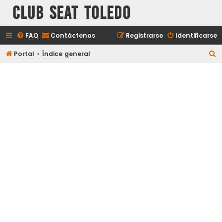
Club Seat Toledo
FAQ
Contáctenos
Registrarse
Identificarse
B
Portal
Índice general
u
s
c
a
r