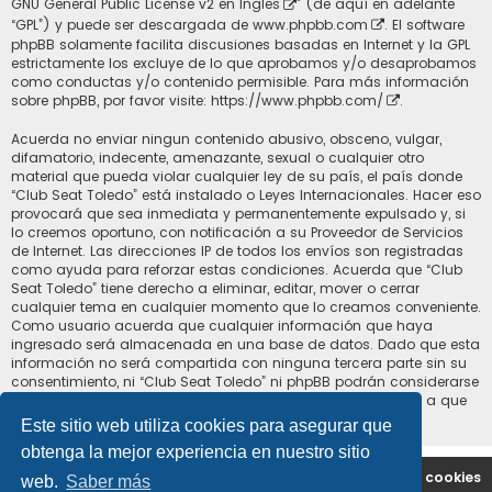
GNU General Public License v2 en Ingles
” (de aquí en adelante
“GPL”) y puede ser descargada de
www.phpbb.com
. El software
phpBB solamente facilita discusiones basadas en Internet y la GPL
estrictamente los excluye de lo que aprobamos y/o desaprobamos
como conductas y/o contenido permisible. Para más información
sobre phpBB, por favor visite:
https://www.phpbb.com/
.
Acuerda no enviar ningun contenido abusivo, obsceno, vulgar,
difamatorio, indecente, amenazante, sexual o cualquier otro
material que pueda violar cualquier ley de su país, el país donde
“Club Seat Toledo” está instalado o Leyes Internacionales. Hacer eso
provocará que sea inmediata y permanentemente expulsado y, si
lo creemos oportuno, con notificación a su Proveedor de Servicios
de Internet. Las direcciones IP de todos los envíos son registradas
como ayuda para reforzar estas condiciones. Acuerda que “Club
Seat Toledo” tiene derecho a eliminar, editar, mover o cerrar
cualquier tema en cualquier momento que lo creamos conveniente.
Como usuario acuerda que cualquier información que haya
ingresado será almacenada en una base de datos. Dado que esta
información no será compartida con ninguna tercera parte sin su
consentimiento, ni “Club Seat Toledo” ni phpBB podrán considerarse
responsables por cualquier intento de hacking que conlleve a que
los datos sean comprometidos.
Este sitio web utiliza cookies para asegurar que
obtenga la mejor experiencia en nuestro sitio
Portal
Índice general
Contáctenos
Borrar cookies
web.
Saber más