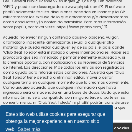
GNU General Public License v2 en Ingles
” (de aquí en adelante
“GPL”) y puede ser descargada de
www.phpbb.com
. El software
phpBB solamente facilita discusiones basadas en Internet y la GPL
estrictamente los excluye de lo que aprobamos y/o desaprobamos
como conductas y/o contenido permisible. Para más información
sobre phpBB, por favor visite:
https://www.phpbb.com/
.
Acuerda no enviar ningun contenido abusivo, obsceno, vulgar,
difamatorio, indecente, amenazante, sexual o cualquier otro
material que pueda violar cualquier ley de su país, el país donde
“Club Seat Toledo” está instalado o Leyes Internacionales. Hacer eso
provocará que sea inmediata y permanentemente expulsado y, si
lo creemos oportuno, con notificación a su Proveedor de Servicios
de Internet. Las direcciones IP de todos los envíos son registradas
como ayuda para reforzar estas condiciones. Acuerda que “Club
Seat Toledo” tiene derecho a eliminar, editar, mover o cerrar
cualquier tema en cualquier momento que lo creamos conveniente.
Como usuario acuerda que cualquier información que haya
ingresado será almacenada en una base de datos. Dado que esta
información no será compartida con ninguna tercera parte sin su
consentimiento, ni “Club Seat Toledo” ni phpBB podrán considerarse
responsables por cualquier intento de hacking que conlleve a que
los datos sean comprometidos.
Este sitio web utiliza cookies para asegurar que
obtenga la mejor experiencia en nuestro sitio
Portal
Índice general
Contáctenos
Borrar cookies
web.
Saber más