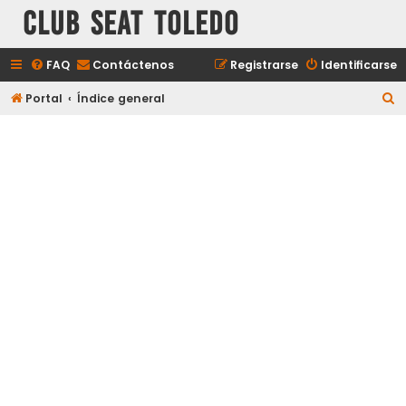
Club Seat Toledo
FAQ
Contáctenos
Registrarse
Identificarse
B
Portal
Índice general
u
s
c
a
r