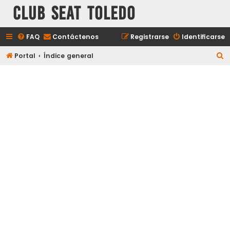
Club Seat Toledo
FAQ
Contáctenos
Registrarse
Identificarse
B
Portal
Índice general
u
s
c
a
r