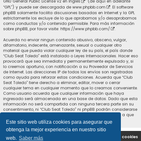
GNU General Public License v2 en Ingles
” (de aquí en adelante
“GPL”) y puede ser descargada de
www.phpbb.com
. El software
phpBB solamente facilita discusiones basadas en Internet y la GPL
estrictamente los excluye de lo que aprobamos y/o desaprobamos
como conductas y/o contenido permisible. Para más información
sobre phpBB, por favor visite:
https://www.phpbb.com/
.
Acuerda no enviar ningun contenido abusivo, obsceno, vulgar,
difamatorio, indecente, amenazante, sexual o cualquier otro
material que pueda violar cualquier ley de su país, el país donde
“Club Seat Toledo” está instalado o Leyes Internacionales. Hacer eso
provocará que sea inmediata y permanentemente expulsado y, si
lo creemos oportuno, con notificación a su Proveedor de Servicios
de Internet. Las direcciones IP de todos los envíos son registradas
como ayuda para reforzar estas condiciones. Acuerda que “Club
Seat Toledo” tiene derecho a eliminar, editar, mover o cerrar
cualquier tema en cualquier momento que lo creamos conveniente.
Como usuario acuerda que cualquier información que haya
ingresado será almacenada en una base de datos. Dado que esta
información no será compartida con ninguna tercera parte sin su
consentimiento, ni “Club Seat Toledo” ni phpBB podrán considerarse
responsables por cualquier intento de hacking que conlleve a que
los datos sean comprometidos.
Este sitio web utiliza cookies para asegurar que
obtenga la mejor experiencia en nuestro sitio
Portal
Índice general
Contáctenos
Borrar cookies
web.
Saber más