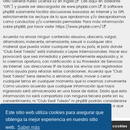
GNU General Public License v2 en Ingles
” (de aquí en adelante
“GPL”) y puede ser descargada de
www.phpbb.com
. El software
phpBB solamente facilita discusiones basadas en Internet y la GPL
estrictamente los excluye de lo que aprobamos y/o desaprobamos
como conductas y/o contenido permisible. Para más información
sobre phpBB, por favor visite:
https://www.phpbb.com/
.
Acuerda no enviar ningun contenido abusivo, obsceno, vulgar,
difamatorio, indecente, amenazante, sexual o cualquier otro
material que pueda violar cualquier ley de su país, el país donde
“Club Seat Toledo” está instalado o Leyes Internacionales. Hacer eso
provocará que sea inmediata y permanentemente expulsado y, si
lo creemos oportuno, con notificación a su Proveedor de Servicios
de Internet. Las direcciones IP de todos los envíos son registradas
como ayuda para reforzar estas condiciones. Acuerda que “Club
Seat Toledo” tiene derecho a eliminar, editar, mover o cerrar
cualquier tema en cualquier momento que lo creamos conveniente.
Como usuario acuerda que cualquier información que haya
ingresado será almacenada en una base de datos. Dado que esta
información no será compartida con ninguna tercera parte sin su
consentimiento, ni “Club Seat Toledo” ni phpBB podrán considerarse
responsables por cualquier intento de hacking que conlleve a que
los datos sean comprometidos.
Este sitio web utiliza cookies para asegurar que
obtenga la mejor experiencia en nuestro sitio
Portal
Índice general
Contáctenos
Borrar cookies
web.
Saber más