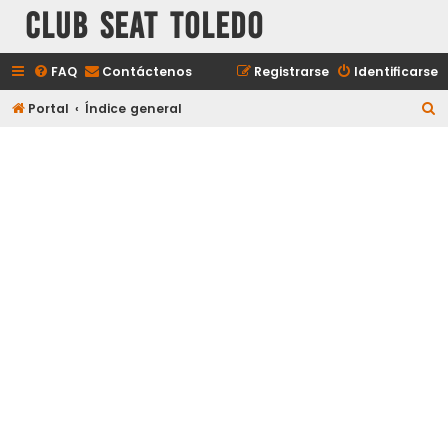
Club Seat Toledo
FAQ
Contáctenos
Registrarse
Identificarse
B
Portal
Índice general
u
s
c
a
r