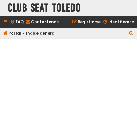
Club Seat Toledo
FAQ
Contáctenos
Registrarse
Identificarse
B
Portal
Índice general
u
s
c
a
r