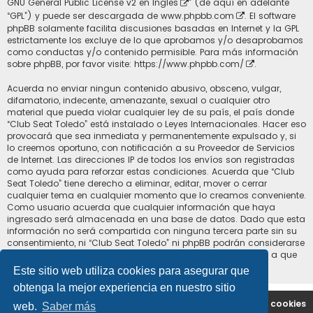
GNU General Public License v2 en Ingles
” (de aquí en adelante
“GPL”) y puede ser descargada de
www.phpbb.com
. El software
phpBB solamente facilita discusiones basadas en Internet y la GPL
estrictamente los excluye de lo que aprobamos y/o desaprobamos
como conductas y/o contenido permisible. Para más información
sobre phpBB, por favor visite:
https://www.phpbb.com/
.
Acuerda no enviar ningun contenido abusivo, obsceno, vulgar,
difamatorio, indecente, amenazante, sexual o cualquier otro
material que pueda violar cualquier ley de su país, el país donde
“Club Seat Toledo” está instalado o Leyes Internacionales. Hacer eso
provocará que sea inmediata y permanentemente expulsado y, si
lo creemos oportuno, con notificación a su Proveedor de Servicios
de Internet. Las direcciones IP de todos los envíos son registradas
como ayuda para reforzar estas condiciones. Acuerda que “Club
Seat Toledo” tiene derecho a eliminar, editar, mover o cerrar
cualquier tema en cualquier momento que lo creamos conveniente.
Como usuario acuerda que cualquier información que haya
ingresado será almacenada en una base de datos. Dado que esta
información no será compartida con ninguna tercera parte sin su
consentimiento, ni “Club Seat Toledo” ni phpBB podrán considerarse
responsables por cualquier intento de hacking que conlleve a que
los datos sean comprometidos.
Este sitio web utiliza cookies para asegurar que
obtenga la mejor experiencia en nuestro sitio
Portal
Índice general
Contáctenos
Borrar cookies
web.
Saber más