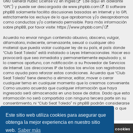
GNU General Public License v2 en Ingles
” (de aquí en adelante
“GPL”) y puede ser descargada de
www.phpbb.com
. El software
phpBB solamente facilita discusiones basadas en Internet y la GPL
estrictamente los excluye de lo que aprobamos y/o desaprobamos
como conductas y/o contenido permisible. Para más información
sobre phpBB, por favor visite:
https://www.phpbb.com/
.
Acuerda no enviar ningun contenido abusivo, obsceno, vulgar,
difamatorio, indecente, amenazante, sexual o cualquier otro
material que pueda violar cualquier ley de su país, el país donde
“Club Seat Toledo” está instalado o Leyes Internacionales. Hacer eso
provocará que sea inmediata y permanentemente expulsado y, si
lo creemos oportuno, con notificación a su Proveedor de Servicios
de Internet. Las direcciones IP de todos los envíos son registradas
como ayuda para reforzar estas condiciones. Acuerda que “Club
Seat Toledo” tiene derecho a eliminar, editar, mover o cerrar
cualquier tema en cualquier momento que lo creamos conveniente.
Como usuario acuerda que cualquier información que haya
ingresado será almacenada en una base de datos. Dado que esta
información no será compartida con ninguna tercera parte sin su
consentimiento, ni “Club Seat Toledo” ni phpBB podrán considerarse
responsables por cualquier intento de hacking que conlleve a que
los datos sean comprometidos.
Este sitio web utiliza cookies para asegurar que
obtenga la mejor experiencia en nuestro sitio
Portal
Índice general
Contáctenos
Borrar cookies
web.
Saber más