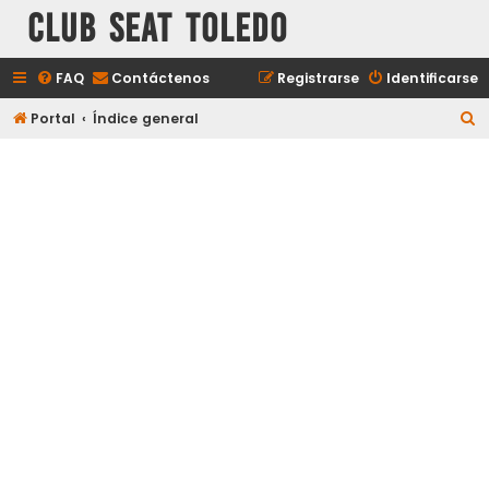
Club Seat Toledo
FAQ
Contáctenos
Registrarse
Identificarse
B
Portal
Índice general
u
s
c
a
r