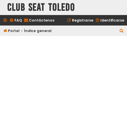
Club Seat Toledo
FAQ
Contáctenos
Registrarse
Identificarse
B
Portal
Índice general
u
s
c
a
r