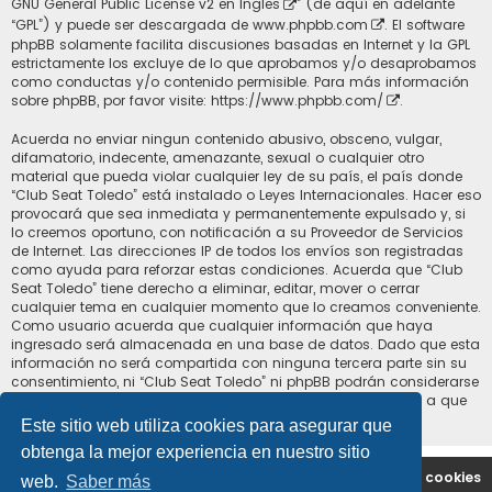
GNU General Public License v2 en Ingles
” (de aquí en adelante
“GPL”) y puede ser descargada de
www.phpbb.com
. El software
phpBB solamente facilita discusiones basadas en Internet y la GPL
estrictamente los excluye de lo que aprobamos y/o desaprobamos
como conductas y/o contenido permisible. Para más información
sobre phpBB, por favor visite:
https://www.phpbb.com/
.
Acuerda no enviar ningun contenido abusivo, obsceno, vulgar,
difamatorio, indecente, amenazante, sexual o cualquier otro
material que pueda violar cualquier ley de su país, el país donde
“Club Seat Toledo” está instalado o Leyes Internacionales. Hacer eso
provocará que sea inmediata y permanentemente expulsado y, si
lo creemos oportuno, con notificación a su Proveedor de Servicios
de Internet. Las direcciones IP de todos los envíos son registradas
como ayuda para reforzar estas condiciones. Acuerda que “Club
Seat Toledo” tiene derecho a eliminar, editar, mover o cerrar
cualquier tema en cualquier momento que lo creamos conveniente.
Como usuario acuerda que cualquier información que haya
ingresado será almacenada en una base de datos. Dado que esta
información no será compartida con ninguna tercera parte sin su
consentimiento, ni “Club Seat Toledo” ni phpBB podrán considerarse
responsables por cualquier intento de hacking que conlleve a que
los datos sean comprometidos.
Este sitio web utiliza cookies para asegurar que
obtenga la mejor experiencia en nuestro sitio
Portal
Índice general
Contáctenos
Borrar cookies
web.
Saber más