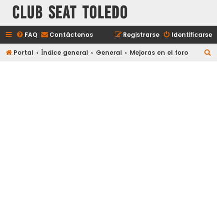
Club Seat Toledo
FAQ
Contáctenos
Registrarse
Identificarse
B
Portal
Índice general
General
Mejoras en el foro
u
s
c
a
r