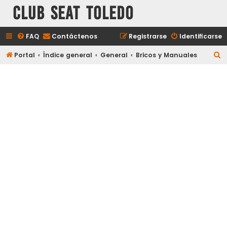
Club Seat Toledo
FAQ
Contáctenos
Registrarse
Identificarse
B
Portal
Índice general
General
Bricos y Manuales
u
s
c
a
r