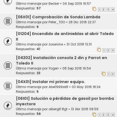
Último mensaje por
Becker
«
04 Sep 2019 16:57
Respuestas:
57
1
2
3
4
[06X01] Comprobación de Sonda Lambda
Último mensaje por
Peter_TDO
«
28 Dic 2018 22:37
Respuestas:
6
[01204] Encendido de antinieblas al abrir Toledo
II
Último mensaje por
zoserone
«
31 Oct 2018 13:31
Respuestas:
41
1
2
3
[04202] Instalación consola 2 din y Parrot en
Toledo II
Último mensaje por
Yügen
«
08 Sep 2018 16:54
Respuestas:
23
1
2
[04X01] Instalar mi primer equipo.
Último mensaje por
Abel1999sk8
«
03 May 2018 18:34
Respuestas:
5
[06101] Solución a pérdidas de gasoil por bomba
inyectora
Último mensaje por
albergt1.8gt
«
13 Abr 2018 09:59
Respuestas:
56
1
2
3
4