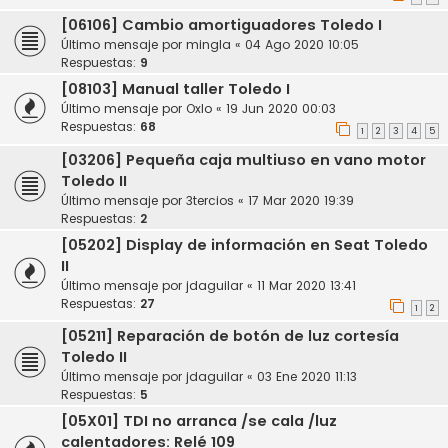
[06106] Cambio amortiguadores Toledo I
Último mensaje por
mingla
«
04 Ago 2020 10:05
Respuestas:
9
[08103] Manual taller Toledo I
Último mensaje por
Oxlo
«
19 Jun 2020 00:03
Respuestas:
68
1
2
3
4
5
[03206] Pequeña caja multiuso en vano motor
Toledo II
Último mensaje por
3tercios
«
17 Mar 2020 19:39
Respuestas:
2
[05202] Display de información en Seat Toledo
II
Último mensaje por
jdaguilar
«
11 Mar 2020 13:41
Respuestas:
27
1
2
[05211] Reparación de botón de luz cortesía
Toledo II
Último mensaje por
jdaguilar
«
03 Ene 2020 11:13
Respuestas:
5
[05X01] TDI no arranca /se cala /luz
calentadores: Relé 109