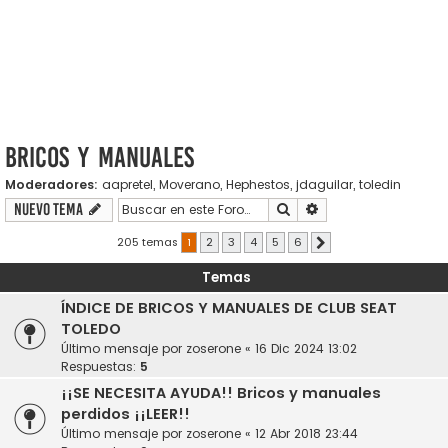
Bricos y Manuales
Moderadores:
aapretel
,
Moverano
,
Hephestos
,
jdaguilar
,
toledin
Buscar
Búsqueda avanzada
Nuevo Tema
205 temas
1
2
3
4
5
6
Siguiente
Temas
ÍNDICE DE BRICOS Y MANUALES DE CLUB SEAT
TOLEDO
Último mensaje por
zoserone
«
16 Dic 2024 13:02
Respuestas:
5
¡¡SE NECESITA AYUDA!! Bricos y manuales
perdidos ¡¡LEER!!
Último mensaje por
zoserone
«
12 Abr 2018 23:44