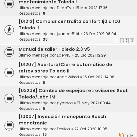
mantenimiento Toledo I
Último mensaje por
DeMpTy
«
15 Mar 2023 17:36
Respuestas:
8
[01212] Cambiar centralita confort 1j0 a 1c0
Toledo II
Último mensaje por
juancar5114
«
26 Dic 2021 08:04
Respuestas:
38
1
2
3
Manual de taller Toledo 2.3 V5
Último mensaje por
Edervr5
«
25 Dic 2021 12:29
[01207] Apertura/Cierre automático de
retrovisores Toledo II
Último mensaje por
AngelWiked
«
15 Oct 2021 14:06
Respuestas:
5
[03209] Cambio de espejos retrovisores Seat
Toledo/León 1M
Último mensaje por
gymnos
«
17 May 2021 00:44
Respuestas:
5
[10X07] Inyección monopunto Bosch
monotronic
Último mensaje por
Epsilon
«
22 Oct 2020 10:05
Respuestas:
15
1
2