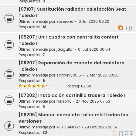
Respuestas:
9
[07107] Sustitución radiador calefacción Seat
Toledo I
Último mensaje por
zoserone
«
10 Jul 2026 09:20
Respuestas:
18
1
2
[05207] Unir cuadro con centralita confort
Toledo II
Último mensaje por
jdaguilar
«
01 Jul 2026 00:54
Respuestas:
7
[06207] Reparación de maneta del maletero
Toledo II
Último mensaje por
samlevy0515
«
12 Mar 2026 03:50
Respuestas:
9
Rating: 62.5%
[07202] Instalación cortinilla trasera Toledo II
Último mensaje por
Nelson8
«
27 Nov 2025 07:53
Respuestas:
9
[08205] Manual completo taller mkII todas las
versiones
Último mensaje por
MEXICANO67
«
29 Oct 2025 20:51
Respuestas:
32
1
2
3