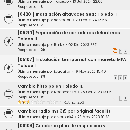
Último mensaje por
Torpedo
«
13 Jul 2024 22:06
Respuestas:
3
[04201] Instalación altavoces Seat Toledo II
Último mensaje por
salvador1
«
20 Feb 2024 18:56
Respuestas:
7
[05210] Reparación de cerraduras delanteras
Toledo II
Último mensaje por
Barkix
«
02 Dic 2023 22:11
Respuestas:
29
1
2
[05107] Instalación tempomat con maneta MFA
Toledo I
Último mensaje por
jdaguilar
«
19 Nov 2023 15:40
Respuestas:
39
1
2
3
Cambio filtro polen Toledo 1L
Último mensaje por
NacherasTM
«
28 Oct 2023 13:05
Respuestas:
15
1
2
Rating: 25%
Cambiar radio rns 315 por original facelift
Último mensaje por
alvaromk4
«
23 May 2023 10:23
[08109] Cuaderno plan de inspeccion y