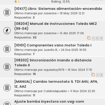
Rating: 12.5%
[10X17] Libro: Sistemas alimentación-encendido
Último mensaje por
zoserone
«
19 May 2025 12:21
Respuestas:
2
[08204] Manual de instrucciones Toledo MK2
(99-04)
Último mensaje por
zoserone
«
13 Abr 2025 17:06
Respuestas:
32
1
2
3
[10101] Componentes vano motor Toledo I
Último mensaje por
Juanito B,
«
24 Ene 2025 16:55
Respuestas:
7
[08202] Sincronización mando a distancia
Toledo II
Último mensaje por
aquiestoy1976
«
15 Nov 2024 17:15
Respuestas:
15
1
2
[MANUAL] Cambio termostato 1L TDI AHU, AFN,
1Z, AAZ
Último mensaje por
Catetodepueblo
«
11 Nov 2024 22:25
Respuestas:
11
Ajuste bomba inyectora con vag-com