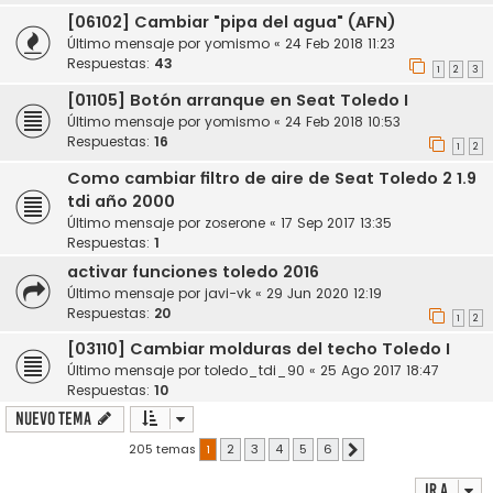
[06102] Cambiar "pipa del agua" (AFN)
Último mensaje por
yomismo
«
24 Feb 2018 11:23
Respuestas:
43
1
2
3
[01105] Botón arranque en Seat Toledo I
Último mensaje por
yomismo
«
24 Feb 2018 10:53
Respuestas:
16
1
2
Como cambiar filtro de aire de Seat Toledo 2 1.9
tdi año 2000
Último mensaje por
zoserone
«
17 Sep 2017 13:35
Respuestas:
1
activar funciones toledo 2016
Último mensaje por
javi-vk
«
29 Jun 2020 12:19
Respuestas:
20
1
2
[03110] Cambiar molduras del techo Toledo I
Último mensaje por
toledo_tdi_90
«
25 Ago 2017 18:47
Respuestas:
10
Nuevo Tema
205 temas
1
2
3
4
5
6
Siguiente
Ir a