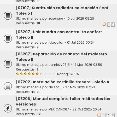
Respuestas:
9
[07107] Sustitución radiador calefacción Seat
Toledo I
Último mensaje por
zoserone
«
10 Jul 2026 09:20
Respuestas:
18
1
2
[05207] Unir cuadro con centralita confort
Toledo II
Último mensaje por
jdaguilar
«
01 Jul 2026 00:54
Respuestas:
7
[06207] Reparación de maneta del maletero
Toledo II
Último mensaje por
samlevy0515
«
12 Mar 2026 03:50
Respuestas:
9
Rating: 62.5%
[07202] Instalación cortinilla trasera Toledo II
Último mensaje por
Nelson8
«
27 Nov 2025 07:53
Respuestas:
9
[08205] Manual completo taller mkII todas las
versiones
Último mensaje por
MEXICANO67
«
29 Oct 2025 20:51
Respuestas:
32
1
2
3