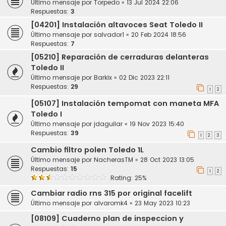
Último mensaje por
Torpedo
«
13 Jul 2024 22:06
Respuestas:
3
[04201] Instalación altavoces Seat Toledo II
Último mensaje por
salvador1
«
20 Feb 2024 18:56
Respuestas:
7
[05210] Reparación de cerraduras delanteras
Toledo II
Último mensaje por
Barkix
«
02 Dic 2023 22:11
Respuestas:
29
1
2
[05107] Instalación tempomat con maneta MFA
Toledo I
Último mensaje por
jdaguilar
«
19 Nov 2023 15:40
Respuestas:
39
1
2
3
Cambio filtro polen Toledo 1L
Último mensaje por
NacherasTM
«
28 Oct 2023 13:05
Respuestas:
15
1
2
Rating: 25%
Cambiar radio rns 315 por original facelift
Último mensaje por
alvaromk4
«
23 May 2023 10:23
[08109] Cuaderno plan de inspeccion y