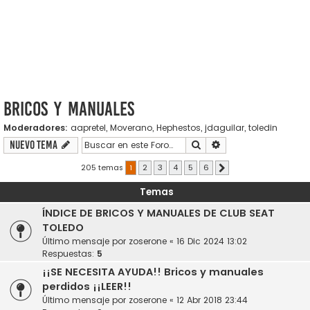
Bricos y Manuales
Moderadores:
aapretel
,
Moverano
,
Hephestos
,
jdaguilar
,
toledin
Buscar
Búsqueda avanzada
Nuevo Tema
205 temas
1
2
3
4
5
6
Siguiente
Temas
ÍNDICE DE BRICOS Y MANUALES DE CLUB SEAT
TOLEDO
Último mensaje por
zoserone
«
16 Dic 2024 13:02
Respuestas:
5
¡¡SE NECESITA AYUDA!! Bricos y manuales
perdidos ¡¡LEER!!
Último mensaje por
zoserone
«
12 Abr 2018 23:44