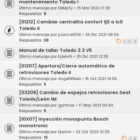
mantenimiento Toledo I
Último mensaje por
DeMpTy
«
15 Mar 2023 17:36
Respuestas:
8
[01212] Cambiar centralita confort 1j0 a 1c0
Toledo II
Último mensaje por
juancar5114
«
26 Dic 2021 08:04
Respuestas:
38
1
2
3
Manual de taller Toledo 2.3 V5
Último mensaje por
Edervr5
«
25 Dic 2021 12:29
[01207] Apertura/Cierre automático de
retrovisores Toledo II
Último mensaje por
AngelWiked
«
15 Oct 2021 14:06
Respuestas:
5
[03209] Cambio de espejos retrovisores Seat
Toledo/León 1M
Último mensaje por
gymnos
«
17 May 2021 00:44
Respuestas:
5
[10X07] Inyección monopunto Bosch
monotronic
Último mensaje por
Epsilon
«
22 Oct 2020 10:05
Respuestas:
15
1
2