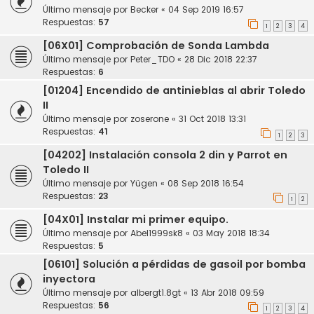
Último mensaje por
Becker
«
04 Sep 2019 16:57
Respuestas:
57
1
2
3
4
[06X01] Comprobación de Sonda Lambda
Último mensaje por
Peter_TDO
«
28 Dic 2018 22:37
Respuestas:
6
[01204] Encendido de antinieblas al abrir Toledo
II
Último mensaje por
zoserone
«
31 Oct 2018 13:31
Respuestas:
41
1
2
3
[04202] Instalación consola 2 din y Parrot en
Toledo II
Último mensaje por
Yügen
«
08 Sep 2018 16:54
Respuestas:
23
1
2
[04X01] Instalar mi primer equipo.
Último mensaje por
Abel1999sk8
«
03 May 2018 18:34
Respuestas:
5
[06101] Solución a pérdidas de gasoil por bomba
inyectora
Último mensaje por
albergt1.8gt
«
13 Abr 2018 09:59
Respuestas:
56
1
2
3
4