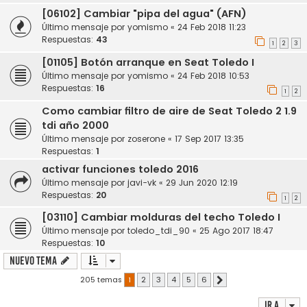
[06102] Cambiar "pipa del agua" (AFN)
Último mensaje por
yomismo
«
24 Feb 2018 11:23
Respuestas:
43
1
2
3
[01105] Botón arranque en Seat Toledo I
Último mensaje por
yomismo
«
24 Feb 2018 10:53
Respuestas:
16
1
2
Como cambiar filtro de aire de Seat Toledo 2 1.9
tdi año 2000
Último mensaje por
zoserone
«
17 Sep 2017 13:35
Respuestas:
1
activar funciones toledo 2016
Último mensaje por
javi-vk
«
29 Jun 2020 12:19
Respuestas:
20
1
2
[03110] Cambiar molduras del techo Toledo I
Último mensaje por
toledo_tdi_90
«
25 Ago 2017 18:47
Respuestas:
10
Nuevo Tema
205 temas
1
2
3
4
5
6
Siguiente
Ir a