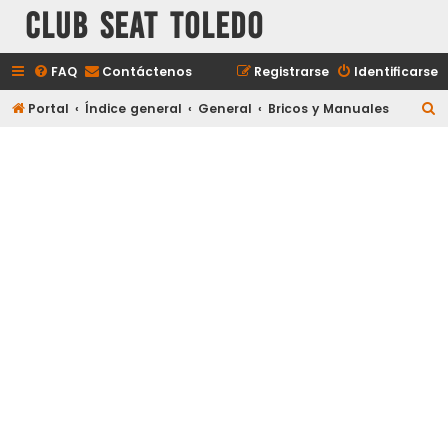
Club Seat Toledo
FAQ
Contáctenos
Registrarse
Identificarse
B
Portal
Índice general
General
Bricos y Manuales
u
s
c
a
r