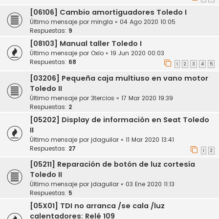
[06106] Cambio amortiguadores Toledo I
Último mensaje por
mingla
«
04 Ago 2020 10:05
Respuestas:
9
[08103] Manual taller Toledo I
Último mensaje por
Oxlo
«
19 Jun 2020 00:03
Respuestas:
68
1
2
3
4
5
[03206] Pequeña caja multiuso en vano motor
Toledo II
Último mensaje por
3tercios
«
17 Mar 2020 19:39
Respuestas:
2
[05202] Display de información en Seat Toledo
II
Último mensaje por
jdaguilar
«
11 Mar 2020 13:41
Respuestas:
27
1
2
[05211] Reparación de botón de luz cortesía
Toledo II
Último mensaje por
jdaguilar
«
03 Ene 2020 11:13
Respuestas:
5
[05X01] TDI no arranca /se cala /luz
calentadores: Relé 109