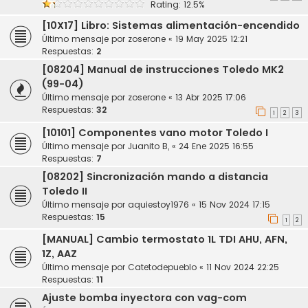
Rating: 12.5%
[10X17] Libro: Sistemas alimentación-encendido
Último mensaje por
zoserone
«
19 May 2025 12:21
Respuestas:
2
[08204] Manual de instrucciones Toledo MK2
(99-04)
Último mensaje por
zoserone
«
13 Abr 2025 17:06
Respuestas:
32
1
2
3
[10101] Componentes vano motor Toledo I
Último mensaje por
Juanito B,
«
24 Ene 2025 16:55
Respuestas:
7
[08202] Sincronización mando a distancia
Toledo II
Último mensaje por
aquiestoy1976
«
15 Nov 2024 17:15
Respuestas:
15
1
2
[MANUAL] Cambio termostato 1L TDI AHU, AFN,
1Z, AAZ
Último mensaje por
Catetodepueblo
«
11 Nov 2024 22:25
Respuestas:
11
Ajuste bomba inyectora con vag-com