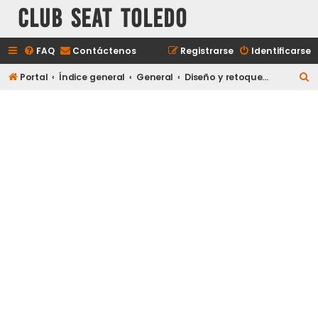
Club Seat Toledo
FAQ
Contáctenos
Registrarse
Identificarse
B
Portal
Índice general
General
Diseño y retoques fotográficos
u
s
c
a
r