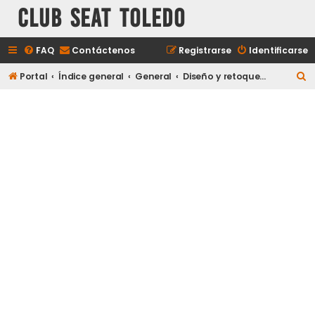
Club Seat Toledo
FAQ
Contáctenos
Registrarse
Identificarse
B
Portal
Índice general
General
Diseño y retoques fotográficos
u
s
c
a
r