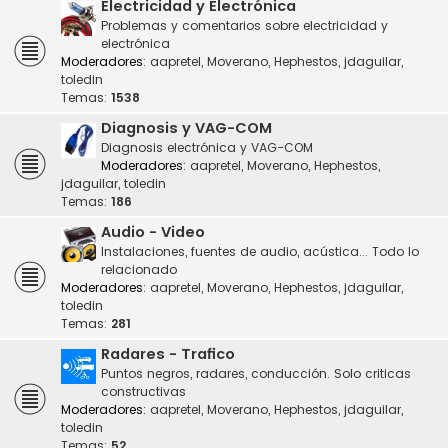
Electricidad y Electrónica
Problemas y comentarios sobre electricidad y
electrónica
Moderadores:
aapretel
,
Moverano
,
Hephestos
,
jdaguilar
,
toledin
Temas:
1538
Diagnosis y VAG-COM
Diagnosis electrónica y VAG-COM
Moderadores:
aapretel
,
Moverano
,
Hephestos
,
jdaguilar
,
toledin
Temas:
186
Audio - Video
Instalaciones, fuentes de audio, acústica... Todo lo
relacionado
Moderadores:
aapretel
,
Moverano
,
Hephestos
,
jdaguilar
,
toledin
Temas:
281
Radares - Trafico
Puntos negros, radares, conducción. Solo criticas
constructivas
Moderadores:
aapretel
,
Moverano
,
Hephestos
,
jdaguilar
,
toledin
Temas:
52