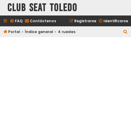
Club Seat Toledo
FAQ
Contáctenos
Registrarse
Identificarse
B
Portal
Índice general
4 ruedas
u
s
c
a
r