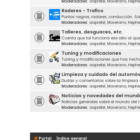
Moderadores:
aapretel
,
Moverano
,
Hephe
Radares - Trafico
Puntos negros, radares, conducción. Sol
Moderadores:
aapretel
,
Moverano
,
Hephe
Talleres, desguaces, etc.
Cuenta que tal funciona ese sitio al que
Moderadores:
aapretel
,
Moverano
,
Hephe
Tuning y modificaciones
Tuning y modificaciones que has hecho
Moderadores:
aapretel
,
Moverano
,
Hephe
Limpieza y cuidado del automóv
Dudas y comentarios sobre la limpieza
Moderadores:
aapretel
,
Moverano
,
Hephe
Noticias y novedades del mund
Noticias generales sobre el mundo del 
Moderadores:
aapretel
,
Moverano
,
Hephe
Portal
Índice general