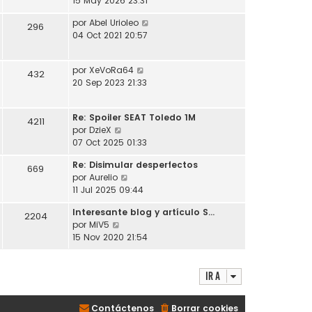
15 May 2026 23:31
t
m
a
r
i
e
j
V
por
Abel Urioleo
ú
296
m
n
e
e
04 Oct 2021 20:57
l
o
s
r
t
m
a
ú
i
e
j
V
por
XeVoRa64
l
432
m
n
e
e
20 Sep 2023 21:33
t
o
s
r
i
m
a
ú
m
e
j
Re: Spoiler SEAT Toledo 1M
l
4211
o
n
e
V
por
DzieX
t
m
s
e
07 Oct 2025 01:33
i
e
a
r
m
n
j
Re: Disimular desperfectos
ú
669
o
s
e
V
por
Aurelio
l
m
a
e
11 Jul 2025 09:44
t
e
j
r
i
n
e
Interesante blog y artículo S…
ú
2204
m
s
V
por
MiV5
l
o
a
e
15 Nov 2020 21:54
t
m
j
r
i
e
e
ú
m
n
l
Ir a
o
s
t
m
a
i
e
j
Contáctenos
Borrar cookies
m