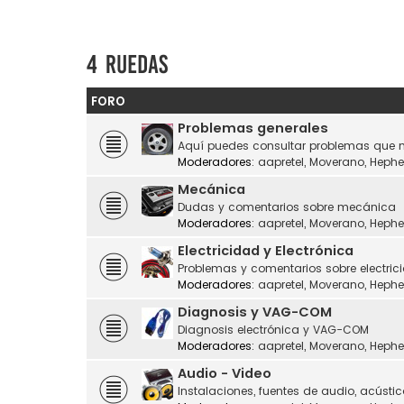
4 ruedas
FORO
Problemas generales
Aquí puedes consultar problemas que n
Moderadores:
aapretel
,
Moverano
,
Hephe
Mecánica
Dudas y comentarios sobre mecánica
Moderadores:
aapretel
,
Moverano
,
Hephe
Electricidad y Electrónica
Problemas y comentarios sobre electrici
Moderadores:
aapretel
,
Moverano
,
Hephe
Diagnosis y VAG-COM
Diagnosis electrónica y VAG-COM
Moderadores:
aapretel
,
Moverano
,
Hephe
Audio - Video
Instalaciones, fuentes de audio, acústic