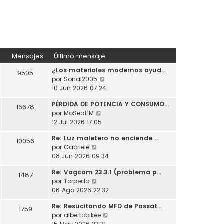
Mensajes
Último mensaje
¿Los materiales modernos ayud…
9505
V
por
Sonal2005
e
10 Jun 2026 07:24
r
PÉRDIDA DE POTENCIA Y CONSUMO…
ú
16678
V
por
MoSeat1M
l
e
12 Jul 2026 17:05
t
r
i
Re: Luz maletero no enciende …
ú
10056
m
V
por
Gabriele
l
o
e
08 Jun 2026 09:34
t
m
r
i
e
Re: Vagcom 23.3.1 (problema p…
ú
1487
m
n
V
por
Torpedo
l
o
s
e
06 Ago 2026 22:32
t
m
a
r
i
e
j
Re: Resucitando MFD de Passat…
ú
1759
m
n
e
V
por
albertobikee
l
o
s
e