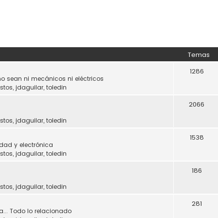
Temas
1286
o sean ni mecánicos ni eléctricos
stos
,
jdaguilar
,
toledin
2066
stos
,
jdaguilar
,
toledin
1538
dad y electrónica
stos
,
jdaguilar
,
toledin
186
stos
,
jdaguilar
,
toledin
281
a... Todo lo relacionado