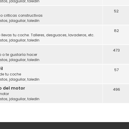
stos
,
jdaguilar
,
toledin
52
o criticas constructivas
stos
,
jdaguilar
,
toledin
82
 llevas tu coche. Talleres, desguaces, lavaderos, etc.
stos
,
jdaguilar
,
toledin
473
 o te gustaría hacer
stos
,
jdaguilar
,
toledin
il
57
 de tu coche
stos
,
jdaguilar
,
toledin
o del motor
496
motor
stos
,
jdaguilar
,
toledin