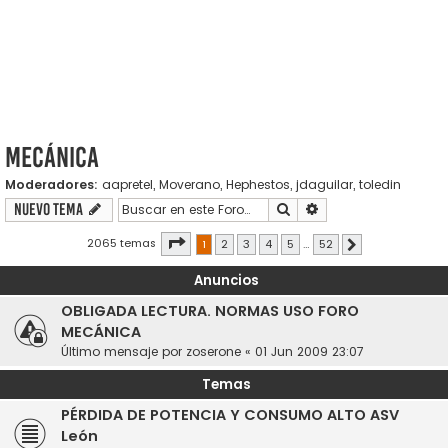
Mecánica
Moderadores:
aapretel
,
Moverano
,
Hephestos
,
jdaguilar
,
toledin
Buscar
Búsqueda avanzada
Nuevo Tema
Página
1
de
52
2065 temas
1
2
3
4
5
…
52
Siguiente
Anuncios
OBLIGADA LECTURA. NORMAS USO FORO
MECÁNICA
Último mensaje por
zoserone
«
01 Jun 2009 23:07
Temas
PÉRDIDA DE POTENCIA Y CONSUMO ALTO ASV
León