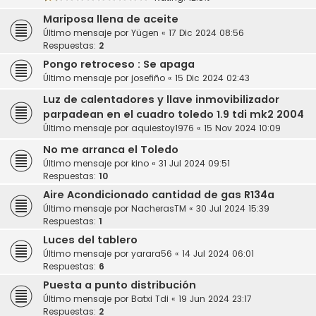
Mariposa llena de aceite
Último mensaje por
Yügen
«
17 Dic 2024 08:56
Respuestas:
2
Pongo retroceso : Se apaga
Último mensaje por
josefiño
«
15 Dic 2024 02:43
Luz de calentadores y llave inmovibilizador
parpadean en el cuadro toledo 1.9 tdi mk2 2004
Último mensaje por
aquiestoy1976
«
15 Nov 2024 10:09
No me arranca el Toledo
Último mensaje por
kino
«
31 Jul 2024 09:51
Respuestas:
10
Aire Acondicionado cantidad de gas R134a
Último mensaje por
NacherasTM
«
30 Jul 2024 15:39
Respuestas:
1
Luces del tablero
Último mensaje por
yarara56
«
14 Jul 2024 06:01
Respuestas:
6
Puesta a punto distribución
Último mensaje por
Batxi Tdi
«
19 Jun 2024 23:17
Respuestas:
2