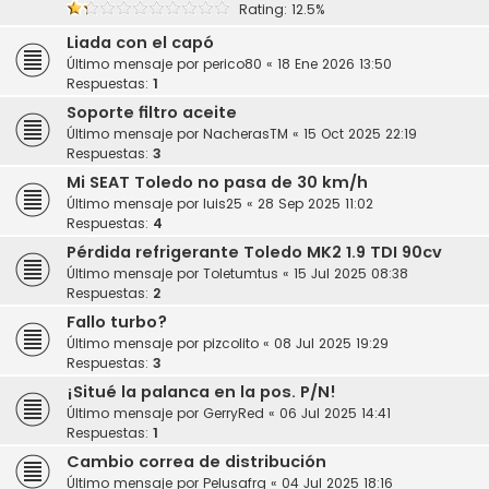
Rating: 12.5%
Liada con el capó
Último mensaje por
perico80
«
18 Ene 2026 13:50
Respuestas:
1
Soporte filtro aceite
Último mensaje por
NacherasTM
«
15 Oct 2025 22:19
Respuestas:
3
Mi SEAT Toledo no pasa de 30 km/h
Último mensaje por
luis25
«
28 Sep 2025 11:02
Respuestas:
4
Pérdida refrigerante Toledo MK2 1.9 TDI 90cv
Último mensaje por
Toletumtus
«
15 Jul 2025 08:38
Respuestas:
2
Fallo turbo?
Último mensaje por
pizcolito
«
08 Jul 2025 19:29
Respuestas:
3
¡Situé la palanca en la pos. P/N!
Último mensaje por
GerryRed
«
06 Jul 2025 14:41
Respuestas:
1
Cambio correa de distribución
Último mensaje por
Pelusafrg
«
04 Jul 2025 18:16