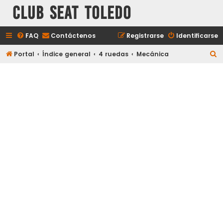
Club Seat Toledo
FAQ
Contáctenos
Registrarse
Identificarse
B
Portal
Índice general
4 ruedas
Mecánica
u
s
c
a
r