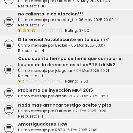
Último mensaje por
Duffman
«
07 May 2025 07:43
Respuestas:
10
no calienta la calefaccion!!!
Último mensaje por
morata_f1
«
06 May 2025 20:00
Respuestas:
7
Rating: 37.5%
Diferencial Autoblocante en toledo mk1
Último mensaje por
Becker
«
05 Mar 2025 00:07
Respuestas:
4
Cada cuanto tiempo se tiene que cambiar el
liquido de la direccion asistida? 1.9 tdi Mk2
Último mensaje por
jdaguilar
«
04 Mar 2025 20:21
Respuestas:
1
Rating: 12.5%
Problema de inyección MK4 2015
Último mensaje por
anto1958
«
25 Feb 2025 18:57
Nada mas arrancar testigo aceite y pita
Último mensaje por
Duffman
«
21 Feb 2025 10:20
Respuestas:
1
Amortiguadores TRW
Último mensaje por
R87
«
16 Feb 2025 21:49