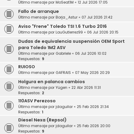
Último mensaje por
MoSeat1M
«
12 Jul 2026 17:05
Fallo de arranque
Último mensaje por
Borja_Astur
«
07 Jul 2026 21:42
Aviso "Frene" Toledo TSI 1.6 Turbo 2016
Último mensaje por
LauGutierrez99
«
06 Jul 2026 20:15
Dudas de equivalencia suspensión OEM Sport
para Toledo 1M2 ASV
Último mensaje por
Gabriele
«
06 Jul 2026 10:02
Respuestas:
9
RUIOSO
Último mensaje por
GAFRAIS
«
07 May 2026 20:29
Holgura en palanca cambios
Último mensaje por
Yügen
«
22 Abr 2026 11:31
Respuestas:
2
110ASV Perezoso
Último mensaje por
jdaguilar
«
25 Feb 2026 21:34
Respuestas:
1
Diesel Nexa (Repsol)
Último mensaje por
jdaguilar
«
25 Feb 2026 20:00
Respuestas:
9