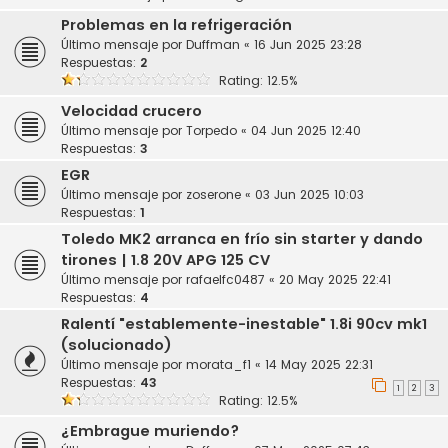
Problemas en la refrigeración
Último mensaje por
Duffman
«
16 Jun 2025 23:28
Respuestas:
2
Rating: 12.5%
Velocidad crucero
Último mensaje por
Torpedo
«
04 Jun 2025 12:40
Respuestas:
3
EGR
Último mensaje por
zoserone
«
03 Jun 2025 10:03
Respuestas:
1
Toledo MK2 arranca en frío sin starter y dando
tirones | 1.8 20V APG 125 CV
Último mensaje por
rafaelfc0487
«
20 May 2025 22:41
Respuestas:
4
Ralentí "establemente-inestable" 1.8i 90cv mk1
(solucionado)
Último mensaje por
morata_f1
«
14 May 2025 22:31
Respuestas:
43
1
2
3
Rating: 12.5%
¿Embrague muriendo?