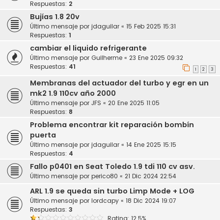
Respuestas:
2
Bujías 1.8 20v
Último mensaje por
jdaguilar
«
15 Feb 2025 15:31
Respuestas:
1
cambiar el liquido refrigerante
Último mensaje por
Guilherme
«
23 Ene 2025 09:32
Respuestas:
41
1
2
3
Membranas del actuador del turbo y egr en un
mk2 1.9 110cv año 2000
Último mensaje por
JFS
«
20 Ene 2025 11:05
Respuestas:
8
Problema encontrar kit reparación bombín
puerta
Último mensaje por
jdaguilar
«
14 Ene 2025 15:15
Respuestas:
4
Fallo p0401 en Seat Toledo 1.9 tdi 110 cv asv.
Último mensaje por
perico80
«
21 Dic 2024 22:54
ARL 1.9 se queda sin turbo Limp Mode + LOG
Último mensaje por
lordcapy
«
18 Dic 2024 19:07
Respuestas:
3
Rating: 12.5%