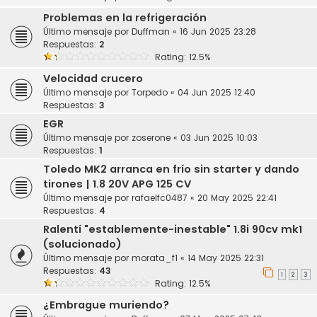
Problemas en la refrigeración
Último mensaje por
Duffman
«
16 Jun 2025 23:28
Respuestas:
2
Rating: 12.5%
Velocidad crucero
Último mensaje por
Torpedo
«
04 Jun 2025 12:40
Respuestas:
3
EGR
Último mensaje por
zoserone
«
03 Jun 2025 10:03
Respuestas:
1
Toledo MK2 arranca en frío sin starter y dando
tirones | 1.8 20V APG 125 CV
Último mensaje por
rafaelfc0487
«
20 May 2025 22:41
Respuestas:
4
Ralentí "establemente-inestable" 1.8i 90cv mk1
(solucionado)
Último mensaje por
morata_f1
«
14 May 2025 22:31
Respuestas:
43
1
2
3
Rating: 12.5%
¿Embrague muriendo?