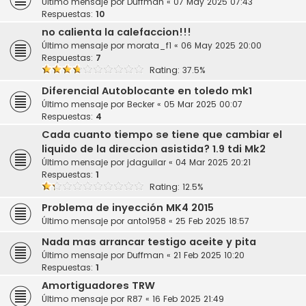
Último mensaje por
Duffman
«
07 May 2025 07:43
Respuestas:
10
no calienta la calefaccion!!!
Último mensaje por
morata_f1
«
06 May 2025 20:00
Respuestas:
7
Rating: 37.5%
Diferencial Autoblocante en toledo mk1
Último mensaje por
Becker
«
05 Mar 2025 00:07
Respuestas:
4
Cada cuanto tiempo se tiene que cambiar el
liquido de la direccion asistida? 1.9 tdi Mk2
Último mensaje por
jdaguilar
«
04 Mar 2025 20:21
Respuestas:
1
Rating: 12.5%
Problema de inyección MK4 2015
Último mensaje por
anto1958
«
25 Feb 2025 18:57
Nada mas arrancar testigo aceite y pita
Último mensaje por
Duffman
«
21 Feb 2025 10:20
Respuestas:
1
Amortiguadores TRW
Último mensaje por
R87
«
16 Feb 2025 21:49