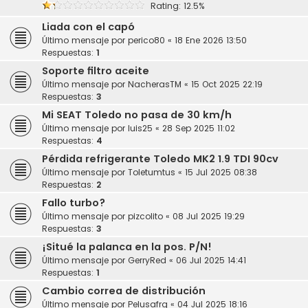
Rating: 12.5%
Liada con el capó
Último mensaje por
perico80
«
18 Ene 2026 13:50
Respuestas:
1
Soporte filtro aceite
Último mensaje por
NacherasTM
«
15 Oct 2025 22:19
Respuestas:
3
Mi SEAT Toledo no pasa de 30 km/h
Último mensaje por
luis25
«
28 Sep 2025 11:02
Respuestas:
4
Pérdida refrigerante Toledo MK2 1.9 TDI 90cv
Último mensaje por
Toletumtus
«
15 Jul 2025 08:38
Respuestas:
2
Fallo turbo?
Último mensaje por
pizcolito
«
08 Jul 2025 19:29
Respuestas:
3
¡Situé la palanca en la pos. P/N!
Último mensaje por
GerryRed
«
06 Jul 2025 14:41
Respuestas:
1
Cambio correa de distribución
Último mensaje por
Pelusafrg
«
04 Jul 2025 18:16