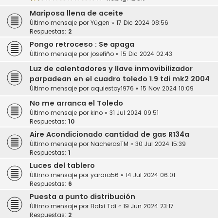
Mariposa llena de aceite
Último mensaje por
Yügen
«
17 Dic 2024 08:56
Respuestas:
2
Pongo retroceso : Se apaga
Último mensaje por
josefiño
«
15 Dic 2024 02:43
Luz de calentadores y llave inmovibilizador
parpadean en el cuadro toledo 1.9 tdi mk2 2004
Último mensaje por
aquiestoy1976
«
15 Nov 2024 10:09
No me arranca el Toledo
Último mensaje por
kino
«
31 Jul 2024 09:51
Respuestas:
10
Aire Acondicionado cantidad de gas R134a
Último mensaje por
NacherasTM
«
30 Jul 2024 15:39
Respuestas:
1
Luces del tablero
Último mensaje por
yarara56
«
14 Jul 2024 06:01
Respuestas:
6
Puesta a punto distribución
Último mensaje por
Batxi Tdi
«
19 Jun 2024 23:17
Respuestas:
2