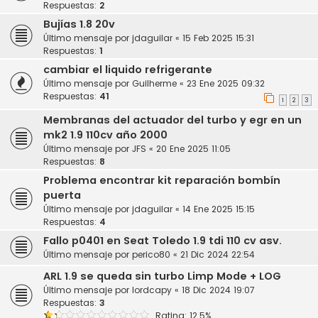
Respuestas:
2
Bujías 1.8 20v
Último mensaje por
jdaguilar
«
15 Feb 2025 15:31
Respuestas:
1
cambiar el liquido refrigerante
Último mensaje por
Guilherme
«
23 Ene 2025 09:32
Respuestas:
41
1
2
3
Membranas del actuador del turbo y egr en un
mk2 1.9 110cv año 2000
Último mensaje por
JFS
«
20 Ene 2025 11:05
Respuestas:
8
Problema encontrar kit reparación bombín
puerta
Último mensaje por
jdaguilar
«
14 Ene 2025 15:15
Respuestas:
4
Fallo p0401 en Seat Toledo 1.9 tdi 110 cv asv.
Último mensaje por
perico80
«
21 Dic 2024 22:54
ARL 1.9 se queda sin turbo Limp Mode + LOG
Último mensaje por
lordcapy
«
18 Dic 2024 19:07
Respuestas:
3
Rating: 12.5%