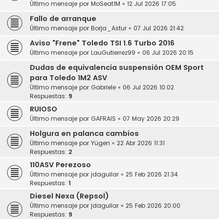
Último mensaje por
MoSeat1M
«
12 Jul 2026 17:05
Fallo de arranque
Último mensaje por
Borja_Astur
«
07 Jul 2026 21:42
Aviso "Frene" Toledo TSI 1.6 Turbo 2016
Último mensaje por
LauGutierrez99
«
06 Jul 2026 20:15
Dudas de equivalencia suspensión OEM Sport
para Toledo 1M2 ASV
Último mensaje por
Gabriele
«
06 Jul 2026 10:02
Respuestas:
9
RUIOSO
Último mensaje por
GAFRAIS
«
07 May 2026 20:29
Holgura en palanca cambios
Último mensaje por
Yügen
«
22 Abr 2026 11:31
Respuestas:
2
110ASV Perezoso
Último mensaje por
jdaguilar
«
25 Feb 2026 21:34
Respuestas:
1
Diesel Nexa (Repsol)
Último mensaje por
jdaguilar
«
25 Feb 2026 20:00
Respuestas:
9