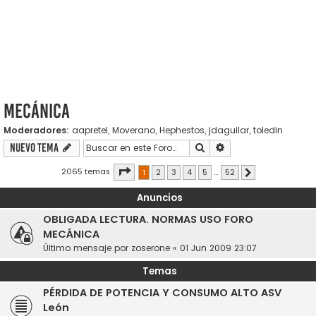
Mecánica
Moderadores:
aapretel
,
Moverano
,
Hephestos
,
jdaguilar
,
toledin
Buscar
Búsqueda avanzada
Nuevo Tema
Página
1
de
52
2065 temas
1
2
3
4
5
…
52
Siguiente
Anuncios
OBLIGADA LECTURA. NORMAS USO FORO
MECÁNICA
Último mensaje por
zoserone
«
01 Jun 2009 23:07
Temas
PÉRDIDA DE POTENCIA Y CONSUMO ALTO ASV
León