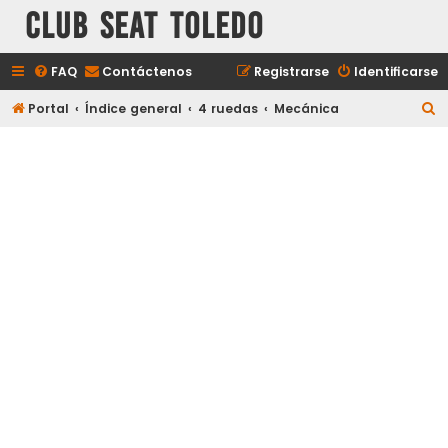
Club Seat Toledo
FAQ
Contáctenos
Registrarse
Identificarse
B
Portal
Índice general
4 ruedas
Mecánica
u
s
c
a
r