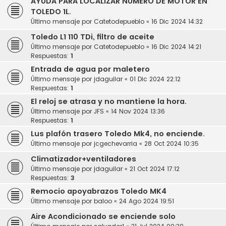
AYUDA PARA LOCALIZAR NÚMERO DE MOTOR EN
TOLEDO 1L.
Último mensaje por
Catetodepueblo
«
16 Dic 2024 14:32
Toledo L1 110 TDi, filtro de aceite
Último mensaje por
Catetodepueblo
«
16 Dic 2024 14:21
Respuestas:
1
Entrada de agua por maletero
Último mensaje por
jdaguilar
«
01 Dic 2024 22:12
Respuestas:
1
El reloj se atrasa y no mantiene la hora.
Último mensaje por
JFS
«
14 Nov 2024 13:36
Respuestas:
1
Lus plafón trasero Toledo Mk4, no enciende.
Último mensaje por
jcgechevarria
«
28 Oct 2024 10:35
Climatizador+ventiladores
Último mensaje por
jdaguilar
«
21 Oct 2024 17:12
Respuestas:
3
Remocio apoyabrazos Toledo MK4
Último mensaje por
baloo
«
24 Ago 2024 19:51
Aire Acondicionado se enciende solo