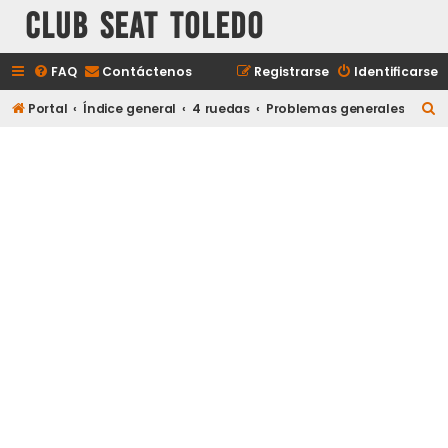
Club Seat Toledo
FAQ
Contáctenos
Registrarse
Identificarse
B
Portal
Índice general
4 ruedas
Problemas generales
u
s
c
a
r