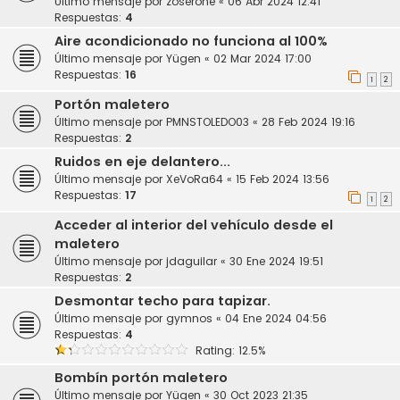
Último mensaje por
zoserone
«
06 Abr 2024 12:41
Respuestas:
4
Aire acondicionado no funciona al 100%
Último mensaje por
Yügen
«
02 Mar 2024 17:00
Respuestas:
16
1
2
Portón maletero
Último mensaje por
PMNSTOLEDO03
«
28 Feb 2024 19:16
Respuestas:
2
Ruidos en eje delantero...
Último mensaje por
XeVoRa64
«
15 Feb 2024 13:56
Respuestas:
17
1
2
Acceder al interior del vehículo desde el
maletero
Último mensaje por
jdaguilar
«
30 Ene 2024 19:51
Respuestas:
2
Desmontar techo para tapizar.
Último mensaje por
gymnos
«
04 Ene 2024 04:56
Respuestas:
4
Rating: 12.5%
Bombín portón maletero
Último mensaje por
Yügen
«
30 Oct 2023 21:35