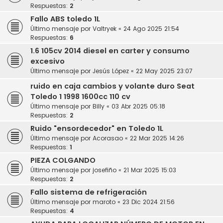
Respuestas:
2
Fallo ABS toledo 1L
Último mensaje por
Valtryek
«
24 Ago 2025 21:54
Respuestas:
6
1.6 105cv 2014 diesel en carter y consumo
excesivo
Último mensaje por
Jesús López
«
22 May 2025 23:07
ruido en caja cambios y volante duro Seat
Toledo 1 1998 1600cc 110 cv
Último mensaje por
Billy
«
03 Abr 2025 05:18
Respuestas:
2
Ruido "ensordecedor" en Toledo 1L
Último mensaje por
Acorasao
«
22 Mar 2025 14:26
Respuestas:
1
PIEZA COLGANDO
Último mensaje por
josefiño
«
21 Mar 2025 15:03
Respuestas:
2
Fallo sistema de refrigeración
Último mensaje por
maroto
«
23 Dic 2024 21:56
Respuestas:
4