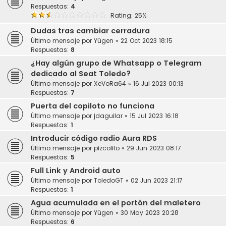
Respuestas:
4
Rating: 25%
Dudas tras cambiar cerradura
Último mensaje por
Yügen
«
22 Oct 2023 18:15
Respuestas:
8
¿Hay algún grupo de Whatsapp o Telegram
dedicado al Seat Toledo?
Último mensaje por
XeVoRa64
«
16 Jul 2023 00:13
Respuestas:
7
Puerta del copiloto no funciona
Último mensaje por
jdaguilar
«
15 Jul 2023 16:18
Respuestas:
1
Introducir código radio Aura RDS
Último mensaje por
pizcolito
«
29 Jun 2023 08:17
Respuestas:
5
Full Link y Android auto
Último mensaje por
ToledoGT
«
02 Jun 2023 21:17
Respuestas:
1
Agua acumulada en el portón del maletero
Último mensaje por
Yügen
«
30 May 2023 20:28
Respuestas:
6