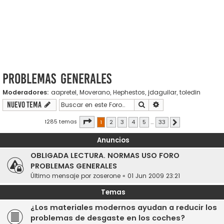
Problemas generales
Moderadores:
aapretel
,
Moverano
,
Hephestos
,
jdaguilar
,
toledin
Buscar
Búsqueda avanzada
Nuevo Tema
Página
1
de
33
1285 temas
1
2
3
4
5
…
33
Siguiente
Anuncios
OBLIGADA LECTURA. NORMAS USO FORO
PROBLEMAS GENERALES
Último mensaje por
zoserone
«
01 Jun 2009 23:21
Temas
¿Los materiales modernos ayudan a reducir los
problemas de desgaste en los coches?