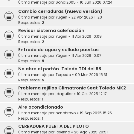
Último mensaje por
Sonal2005
«
10 Jun 2026 07:24
Cambio cerraduras (nueva versión)
Último mensaje por
Yügen
«
22 Abr 2026 11:28
Respuestas:
2
Revisar sistema calefacción
Último mensaje por
Yügen
«
11 Abr 2026 10:09
Respuestas:
2
Entrada de agua y sellado puertas
Último mensaje por
Yügen
«
11 Abr 2026 10:07
Respuestas:
9
No abre el portón. Toledo TDI del 98
Último mensaje por
Torpedo
«
09 Mar 2026 15:31
Respuestas:
5
Problema rejillas Climatronic Seat Toledo MK2
Último mensaje por
jdaguilar
«
10 Oct 2025 12:17
Respuestas:
1
Aire acondicionado
Último mensaje por
nenobravo
«
19 Sep 2025 15:25
Respuestas:
1
CERRADURA PUERTA DEL PILOTO
Último mensaje por
josefiño
«
26 Ago 2025 20:51