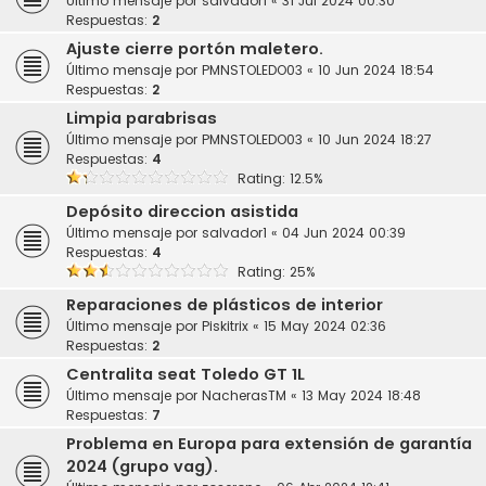
Último mensaje por
salvador1
«
31 Jul 2024 00:30
Respuestas:
2
Ajuste cierre portón maletero.
Último mensaje por
PMNSTOLEDO03
«
10 Jun 2024 18:54
Respuestas:
2
Limpia parabrisas
Último mensaje por
PMNSTOLEDO03
«
10 Jun 2024 18:27
Respuestas:
4
Rating: 12.5%
Depósito direccion asistida
Último mensaje por
salvador1
«
04 Jun 2024 00:39
Respuestas:
4
Rating: 25%
Reparaciones de plásticos de interior
Último mensaje por
Piskitrix
«
15 May 2024 02:36
Respuestas:
2
Centralita seat Toledo GT 1L
Último mensaje por
NacherasTM
«
13 May 2024 18:48
Respuestas:
7
Problema en Europa para extensión de garantía
2024 (grupo vag).