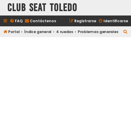
Club Seat Toledo
FAQ
Contáctenos
Registrarse
Identificarse
B
Portal
Índice general
4 ruedas
Problemas generales
u
s
c
a
r