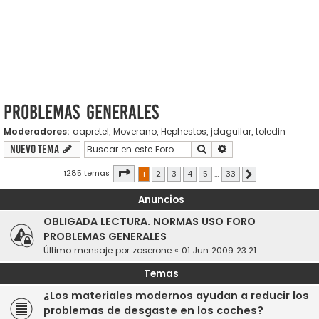
Problemas generales
Moderadores:
aapretel
,
Moverano
,
Hephestos
,
jdaguilar
,
toledin
Buscar
Búsqueda avanzada
Nuevo Tema
Página
1
de
33
1285 temas
1
2
3
4
5
…
33
Siguiente
Anuncios
OBLIGADA LECTURA. NORMAS USO FORO
PROBLEMAS GENERALES
Último mensaje por
zoserone
«
01 Jun 2009 23:21
Temas
¿Los materiales modernos ayudan a reducir los
problemas de desgaste en los coches?