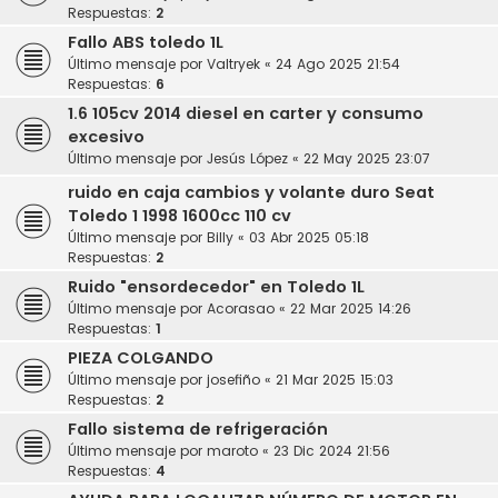
Respuestas:
2
Fallo ABS toledo 1L
Último mensaje por
Valtryek
«
24 Ago 2025 21:54
Respuestas:
6
1.6 105cv 2014 diesel en carter y consumo
excesivo
Último mensaje por
Jesús López
«
22 May 2025 23:07
ruido en caja cambios y volante duro Seat
Toledo 1 1998 1600cc 110 cv
Último mensaje por
Billy
«
03 Abr 2025 05:18
Respuestas:
2
Ruido "ensordecedor" en Toledo 1L
Último mensaje por
Acorasao
«
22 Mar 2025 14:26
Respuestas:
1
PIEZA COLGANDO
Último mensaje por
josefiño
«
21 Mar 2025 15:03
Respuestas:
2
Fallo sistema de refrigeración
Último mensaje por
maroto
«
23 Dic 2024 21:56
Respuestas:
4