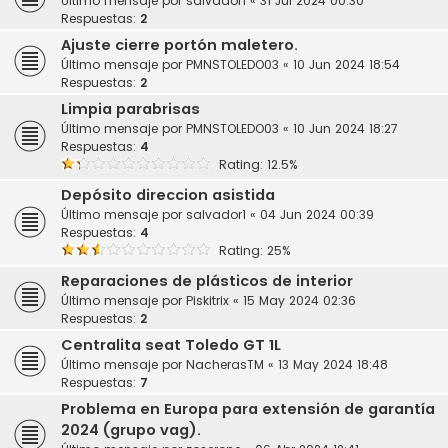
Último mensaje por
salvador1
«
31 Jul 2024 00:30
Respuestas:
2
Ajuste cierre portón maletero.
Último mensaje por
PMNSTOLEDO03
«
10 Jun 2024 18:54
Respuestas:
2
Limpia parabrisas
Último mensaje por
PMNSTOLEDO03
«
10 Jun 2024 18:27
Respuestas:
4
Rating: 12.5%
Depósito direccion asistida
Último mensaje por
salvador1
«
04 Jun 2024 00:39
Respuestas:
4
Rating: 25%
Reparaciones de plásticos de interior
Último mensaje por
Piskitrix
«
15 May 2024 02:36
Respuestas:
2
Centralita seat Toledo GT 1L
Último mensaje por
NacherasTM
«
13 May 2024 18:48
Respuestas:
7
Problema en Europa para extensión de garantía
2024 (grupo vag).