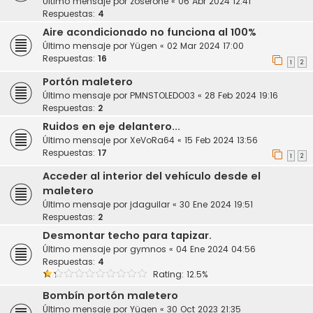
Último mensaje por
zoserone
«
06 Abr 2024 12:41
Respuestas:
4
Aire acondicionado no funciona al 100%
Último mensaje por
Yügen
«
02 Mar 2024 17:00
Respuestas:
16
1
2
Portón maletero
Último mensaje por
PMNSTOLEDO03
«
28 Feb 2024 19:16
Respuestas:
2
Ruidos en eje delantero...
Último mensaje por
XeVoRa64
«
15 Feb 2024 13:56
Respuestas:
17
1
2
Acceder al interior del vehículo desde el
maletero
Último mensaje por
jdaguilar
«
30 Ene 2024 19:51
Respuestas:
2
Desmontar techo para tapizar.
Último mensaje por
gymnos
«
04 Ene 2024 04:56
Respuestas:
4
Rating: 12.5%
Bombín portón maletero
Último mensaje por
Yügen
«
30 Oct 2023 21:35