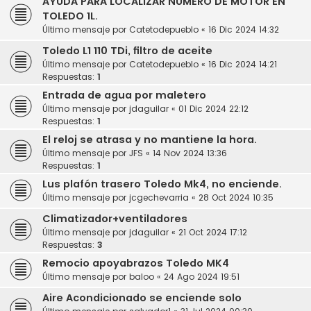
AYUDA PARA LOCALIZAR NÚMERO DE MOTOR EN
TOLEDO 1L.
Último mensaje por
Catetodepueblo
«
16 Dic 2024 14:32
Toledo L1 110 TDi, filtro de aceite
Último mensaje por
Catetodepueblo
«
16 Dic 2024 14:21
Respuestas:
1
Entrada de agua por maletero
Último mensaje por
jdaguilar
«
01 Dic 2024 22:12
Respuestas:
1
El reloj se atrasa y no mantiene la hora.
Último mensaje por
JFS
«
14 Nov 2024 13:36
Respuestas:
1
Lus plafón trasero Toledo Mk4, no enciende.
Último mensaje por
jcgechevarria
«
28 Oct 2024 10:35
Climatizador+ventiladores
Último mensaje por
jdaguilar
«
21 Oct 2024 17:12
Respuestas:
3
Remocio apoyabrazos Toledo MK4
Último mensaje por
baloo
«
24 Ago 2024 19:51
Aire Acondicionado se enciende solo