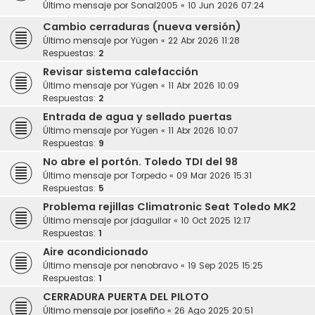
Último mensaje por
Sonal2005
«
10 Jun 2026 07:24
Cambio cerraduras (nueva versión)
Último mensaje por
Yügen
«
22 Abr 2026 11:28
Respuestas:
2
Revisar sistema calefacción
Último mensaje por
Yügen
«
11 Abr 2026 10:09
Respuestas:
2
Entrada de agua y sellado puertas
Último mensaje por
Yügen
«
11 Abr 2026 10:07
Respuestas:
9
No abre el portón. Toledo TDI del 98
Último mensaje por
Torpedo
«
09 Mar 2026 15:31
Respuestas:
5
Problema rejillas Climatronic Seat Toledo MK2
Último mensaje por
jdaguilar
«
10 Oct 2025 12:17
Respuestas:
1
Aire acondicionado
Último mensaje por
nenobravo
«
19 Sep 2025 15:25
Respuestas:
1
CERRADURA PUERTA DEL PILOTO
Último mensaje por
josefiño
«
26 Ago 2025 20:51