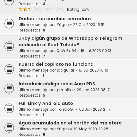
Respuestas:
4
Rating: 25%
Dudas tras cambiar cerradura
Último mensaje por
Yügen
«
22 Oct 2023 18:15
Respuestas:
8
¿Hay algún grupo de Whatsapp o Telegram
dedicado al Seat Toledo?
Último mensaje por
XeVoRa64
«
16 Jul 2023 00:13
Respuestas:
7
Puerta del copiloto no funciona
Último mensaje por
jdaguilar
«
15 Jul 2023 16:18
Respuestas:
1
Introducir código radio Aura RDS
Último mensaje por
pizcolito
«
29 Jun 2023 08:17
Respuestas:
5
Full Link y Android auto
Último mensaje por
ToledoGT
«
02 Jun 2023 21:17
Respuestas:
1
Agua acumulada en el portón del maletero
Último mensaje por
Yügen
«
30 May 2023 20:28
Respuestas:
6