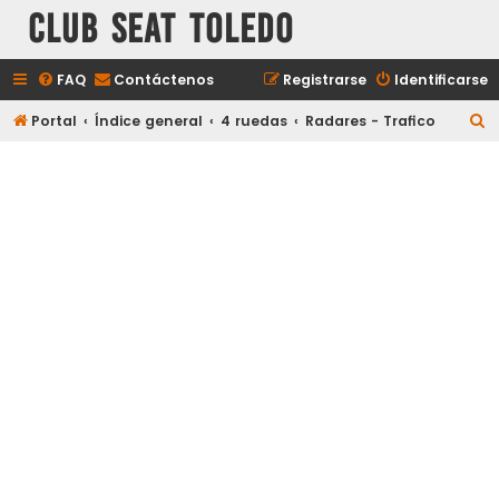
Club Seat Toledo
FAQ
Contáctenos
Registrarse
Identificarse
B
Portal
Índice general
4 ruedas
Radares - Trafico
u
s
c
a
r