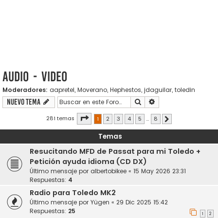
Audio - Video
Moderadores:
aapretel
,
Moverano
,
Hephestos
,
jdaguilar
,
toledin
Buscar
Búsqueda avanzada
Nuevo Tema
Página
1
de
8
281 temas
1
2
3
4
5
…
8
Siguiente
Temas
Resucitando MFD de Passat para mi Toledo +
Petición ayuda idioma (CD DX)
Último mensaje por
albertobikee
«
15 May 2026 23:31
Respuestas:
4
Radio para Toledo MK2
Último mensaje por
Yügen
«
29 Dic 2025 15:42
Respuestas:
25
1
2