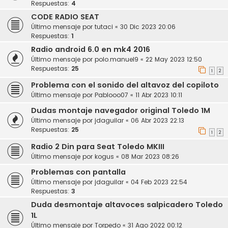
Respuestas:
4
CODE RADIO SEAT
Último mensaje por
tutaci
«
30 Dic 2023 20:06
Respuestas:
1
Radio android 6.0 en mk4 2016
Último mensaje por
polo.manuel9
«
22 May 2023 12:50
Respuestas:
25
1
2
Problema con el sonido del altavoz del copiloto
Último mensaje por
Pablooo07
«
11 Abr 2023 10:11
Dudas montaje navegador original Toledo 1M
Último mensaje por
jdaguilar
«
06 Abr 2023 22:13
Respuestas:
25
1
2
Radio 2 Din para Seat Toledo MKIII
Último mensaje por
kogus
«
08 Mar 2023 08:26
Problemas con pantalla
Último mensaje por
jdaguilar
«
04 Feb 2023 22:54
Respuestas:
3
Duda desmontaje altavoces salpicadero Toledo
1L
Último mensaje por
Torpedo
«
31 Ago 2022 00:12