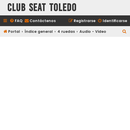
Club Seat Toledo
FAQ
Contáctenos
Registrarse
Identificarse
B
Portal
Índice general
4 ruedas
Audio - Video
u
s
c
a
r