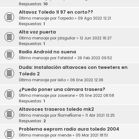
Respuestas:
10
Altavoz Toledo 1l 97 en corto??
Último mensaje por
Torpedo
«
09 Ago 2022 12:21
Respuestas:
1
Alta voz puerta
Último mensaje por
jdaguilar
«
12 Jun 2022 16:27
Respuestas:
1
Radio Android no suena
Último mensaje por
Fafeldof
«
26 Feb 2022 09:52
Duda: Instalación altavoces con tweeters en
Toledo 2
Último mensaje por
leXo
«
06 Ene 2022 12:36
¿Puedo poner una cámara trasera?
Último mensaje por
zoserone
«
05 Ene 2022 08:58
Respuestas:
1
Altavoces traseros toledo mk2
Último mensaje por
ÑameÑome
«
11 Abr 2021 13:25
Respuestas:
2
Problema eeprom radio aura toledo 2004
Último mensaje por
mende
«
05 Mar 2021 18:51