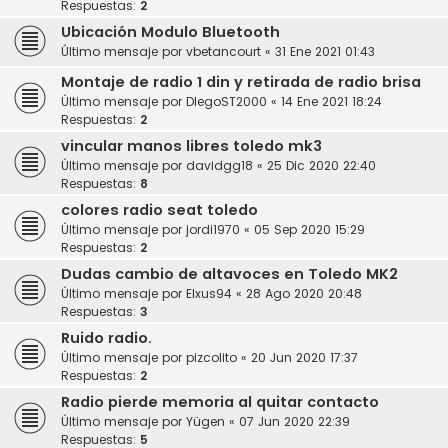
Respuestas:
2
Ubicación Modulo Bluetooth
Último mensaje por
vbetancourt
«
31 Ene 2021 01:43
Montaje de radio 1 din y retirada de radio brisa
Último mensaje por
DIegoST2000
«
14 Ene 2021 18:24
Respuestas:
2
vincular manos libres toledo mk3
Último mensaje por
davidgg18
«
25 Dic 2020 22:40
Respuestas:
8
colores radio seat toledo
Último mensaje por
jordi1970
«
05 Sep 2020 15:29
Respuestas:
2
Dudas cambio de altavoces en Toledo MK2
Último mensaje por
Elxus94
«
28 Ago 2020 20:48
Respuestas:
3
Ruido radio.
Último mensaje por
pizcolito
«
20 Jun 2020 17:37
Respuestas:
2
Radio pierde memoria al quitar contacto
Último mensaje por
Yügen
«
07 Jun 2020 22:39
Respuestas:
5