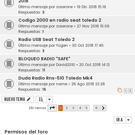
2018
Último mensaje por
zoserone
«
19 Dic 2018 15:19
Respuestas:
3
Codigo 2000 en radio seat toledo 2
Último mensaje por
zoserone
«
27 Nov 2018 15:09
Respuestas:
1
Radio USB Seat Toledo 2
Último mensaje por
Yügen
«
30 Oct 2018 17:45
Respuestas:
3
BLOQUEO RADIO "SAFE"
Último mensaje por
David2010
«
20 Oct 2018 14:12
Respuestas:
11
Duda Radio Rns-510 Toledo Mk4
Último mensaje por
name
«
26 Ago 2018 23:28
Respuestas:
15
1
2
Nuevo Tema
Página
1
de
8
281 temas
1
2
3
4
5
…
8
Siguiente
Ir a
Permisos del foro