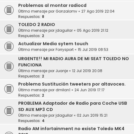
Problemas al montar radiocd
Último mensaje por
Gonzalomv
«
27 Ago 2019 22:04
Respuestas:
8
TOLEDO 2 RADIO
Último mensaje por
jdaguilar
«
05 Ago 2019 21:12
Respuestas:
2
Actualizar Media sytem touch
Último mensaje por
Forrysport
«
15 Jul 2019 08:53
URGENTE!! MI RADIO AURA DE MI SEAT TOLEDO NO
FUNCIONA
Último mensaje por
Juanje
«
12 Jul 2019 20:08
Respuestas:
2
Problema Sustitución tweeters por altavoces.
Último mensaje por
dmilan1
«
24 Jun 2019 17:17
Respuestas:
2
PROBLEMA Adaptador de Radio para Coche USB
SD AUX MP3 CD
Último mensaje por
jdaguilar
«
02 Jun 2019 15:21
Respuestas:
4
Radio AM infortainment no existe Toledo MK4