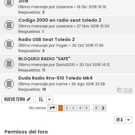
2018
Último mensaje por
zoserone
«
19 Dic 2018 15:19
Respuestas:
3
Codigo 2000 en radio seat toledo 2
Último mensaje por
zoserone
«
27 Nov 2018 15:09
Respuestas:
1
Radio USB Seat Toledo 2
Último mensaje por
Yügen
«
30 Oct 2018 17:45
Respuestas:
3
BLOQUEO RADIO "SAFE"
Último mensaje por
David2010
«
20 Oct 2018 14:12
Respuestas:
11
Duda Radio Rns-510 Toledo Mk4
Último mensaje por
name
«
26 Ago 2018 23:28
Respuestas:
15
1
2
Nuevo Tema
Página
1
de
8
281 temas
1
2
3
4
5
…
8
Siguiente
Ir a
Permisos del foro