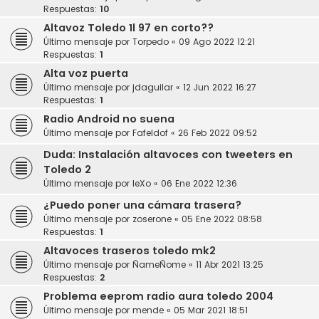
Respuestas:
10
Altavoz Toledo 1l 97 en corto??
Último mensaje por
Torpedo
«
09 Ago 2022 12:21
Respuestas:
1
Alta voz puerta
Último mensaje por
jdaguilar
«
12 Jun 2022 16:27
Respuestas:
1
Radio Android no suena
Último mensaje por
Fafeldof
«
26 Feb 2022 09:52
Duda: Instalación altavoces con tweeters en
Toledo 2
Último mensaje por
leXo
«
06 Ene 2022 12:36
¿Puedo poner una cámara trasera?
Último mensaje por
zoserone
«
05 Ene 2022 08:58
Respuestas:
1
Altavoces traseros toledo mk2
Último mensaje por
ÑameÑome
«
11 Abr 2021 13:25
Respuestas:
2
Problema eeprom radio aura toledo 2004
Último mensaje por
mende
«
05 Mar 2021 18:51