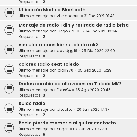
Respuestas:
2
Ubicación Modulo Bluetooth
Último mensaje por
vbetancourt
«
31 Ene 2021 01:43
Montaje de radio 1 din y retirada de radio brisa
Último mensaje por
DIegoST2000
«
14 Ene 2021 18:24
Respuestas:
2
vincular manos libres toledo mk3
Último mensaje por
davidgg18
«
25 Dic 2020 22:40
Respuestas:
8
colores radio seat toledo
Último mensaje por
jordi1970
«
05 Sep 2020 15:29
Respuestas:
2
Dudas cambio de altavoces en Toledo MK2
Último mensaje por
Elxus94
«
28 Ago 2020 20:48
Respuestas:
3
Ruido radio.
Último mensaje por
pizcolito
«
20 Jun 2020 17:37
Respuestas:
2
Radio pierde memoria al quitar contacto
Último mensaje por
Yügen
«
07 Jun 2020 22:39
Respuestas:
5