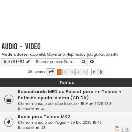
Audio - Video
Moderadores:
aapretel
,
Moverano
,
Hephestos
,
jdaguilar
,
toledin
Buscar
Búsqueda avanzada
Nuevo Tema
Página
1
de
8
281 temas
1
2
3
4
5
…
8
Siguiente
Temas
Resucitando MFD de Passat para mi Toledo +
Petición ayuda idioma (CD DX)
Último mensaje por
albertobikee
«
15 May 2026 23:31
Respuestas:
4
Radio para Toledo MK2
Último mensaje por
Yügen
«
29 Dic 2025 15:42
Respuestas:
25
1
2