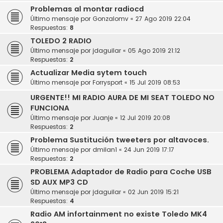
Problemas al montar radiocd
Último mensaje por
Gonzalomv
«
27 Ago 2019 22:04
Respuestas:
8
TOLEDO 2 RADIO
Último mensaje por
jdaguilar
«
05 Ago 2019 21:12
Respuestas:
2
Actualizar Media sytem touch
Último mensaje por
Forrysport
«
15 Jul 2019 08:53
URGENTE!! MI RADIO AURA DE MI SEAT TOLEDO NO
FUNCIONA
Último mensaje por
Juanje
«
12 Jul 2019 20:08
Respuestas:
2
Problema Sustitución tweeters por altavoces.
Último mensaje por
dmilan1
«
24 Jun 2019 17:17
Respuestas:
2
PROBLEMA Adaptador de Radio para Coche USB
SD AUX MP3 CD
Último mensaje por
jdaguilar
«
02 Jun 2019 15:21
Respuestas:
4
Radio AM infortainment no existe Toledo MK4