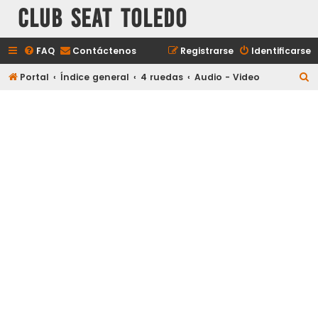
Club Seat Toledo
FAQ
Contáctenos
Registrarse
Identificarse
B
Portal
Índice general
4 ruedas
Audio - Video
u
s
c
a
r