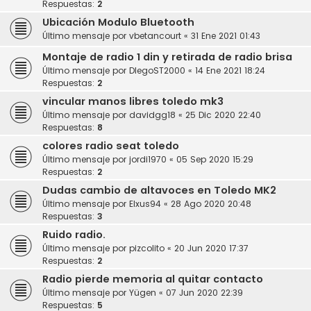
Respuestas:
2
Ubicación Modulo Bluetooth
Último mensaje por
vbetancourt
«
31 Ene 2021 01:43
Montaje de radio 1 din y retirada de radio brisa
Último mensaje por
DIegoST2000
«
14 Ene 2021 18:24
Respuestas:
2
vincular manos libres toledo mk3
Último mensaje por
davidgg18
«
25 Dic 2020 22:40
Respuestas:
8
colores radio seat toledo
Último mensaje por
jordi1970
«
05 Sep 2020 15:29
Respuestas:
2
Dudas cambio de altavoces en Toledo MK2
Último mensaje por
Elxus94
«
28 Ago 2020 20:48
Respuestas:
3
Ruido radio.
Último mensaje por
pizcolito
«
20 Jun 2020 17:37
Respuestas:
2
Radio pierde memoria al quitar contacto
Último mensaje por
Yügen
«
07 Jun 2020 22:39
Respuestas:
5