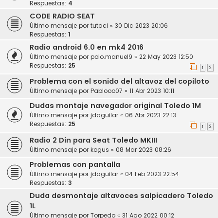
Respuestas:
4
CODE RADIO SEAT
Último mensaje por
tutaci
«
30 Dic 2023 20:06
Respuestas:
1
Radio android 6.0 en mk4 2016
Último mensaje por
polo.manuel9
«
22 May 2023 12:50
Respuestas:
25
1
2
Problema con el sonido del altavoz del copiloto
Último mensaje por
Pablooo07
«
11 Abr 2023 10:11
Dudas montaje navegador original Toledo 1M
Último mensaje por
jdaguilar
«
06 Abr 2023 22:13
Respuestas:
25
1
2
Radio 2 Din para Seat Toledo MKIII
Último mensaje por
kogus
«
08 Mar 2023 08:26
Problemas con pantalla
Último mensaje por
jdaguilar
«
04 Feb 2023 22:54
Respuestas:
3
Duda desmontaje altavoces salpicadero Toledo
1L
Último mensaje por
Torpedo
«
31 Ago 2022 00:12