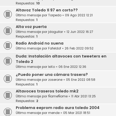
Respuestas:
10
Altavoz Toledo 1l 97 en corto??
Último mensaje por
Torpedo
«
09 Ago 2022 12:21
Respuestas:
1
Alta voz puerta
Último mensaje por
jdaguilar
«
12 Jun 2022 16:27
Respuestas:
1
Radio Android no suena
Último mensaje por
Fafeldof
«
26 Feb 2022 09:52
Duda: Instalación altavoces con tweeters en
Toledo 2
Último mensaje por
leXo
«
06 Ene 2022 12:36
¿Puedo poner una cámara trasera?
Último mensaje por
zoserone
«
05 Ene 2022 08:58
Respuestas:
1
Altavoces traseros toledo mk2
Último mensaje por
ÑameÑome
«
11 Abr 2021 13:25
Respuestas:
2
Problema eeprom radio aura toledo 2004
Último mensaje por
mende
«
05 Mar 2021 18:51