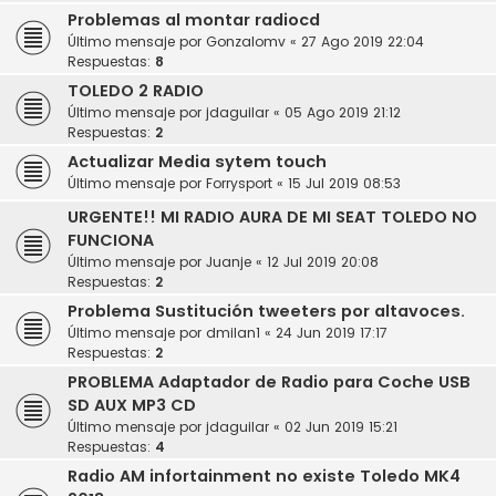
Problemas al montar radiocd
Último mensaje por
Gonzalomv
«
27 Ago 2019 22:04
Respuestas:
8
TOLEDO 2 RADIO
Último mensaje por
jdaguilar
«
05 Ago 2019 21:12
Respuestas:
2
Actualizar Media sytem touch
Último mensaje por
Forrysport
«
15 Jul 2019 08:53
URGENTE!! MI RADIO AURA DE MI SEAT TOLEDO NO
FUNCIONA
Último mensaje por
Juanje
«
12 Jul 2019 20:08
Respuestas:
2
Problema Sustitución tweeters por altavoces.
Último mensaje por
dmilan1
«
24 Jun 2019 17:17
Respuestas:
2
PROBLEMA Adaptador de Radio para Coche USB
SD AUX MP3 CD
Último mensaje por
jdaguilar
«
02 Jun 2019 15:21
Respuestas:
4
Radio AM infortainment no existe Toledo MK4