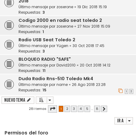
2018
Último mensaje por
zoserone
«
19 Dic 2018 15:19
Respuestas:
3
Codigo 2000 en radio seat toledo 2
Último mensaje por
zoserone
«
27 Nov 2018 15:09
Respuestas:
1
Radio USB Seat Toledo 2
Último mensaje por
Yügen
«
30 Oct 2018 17:45
Respuestas:
3
BLOQUEO RADIO "SAFE"
Último mensaje por
David2010
«
20 Oct 2018 14:12
Respuestas:
11
Duda Radio Rns-510 Toledo Mk4
Último mensaje por
name
«
26 Ago 2018 23:28
Respuestas:
15
1
2
Nuevo Tema
Página
1
de
8
281 temas
1
2
3
4
5
…
8
Siguiente
Ir a
Permisos del foro