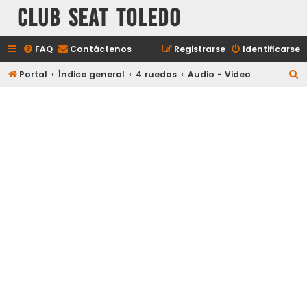
Club Seat Toledo
FAQ
Contáctenos
Registrarse
Identificarse
B
Portal
Índice general
4 ruedas
Audio - Video
u
s
c
a
r