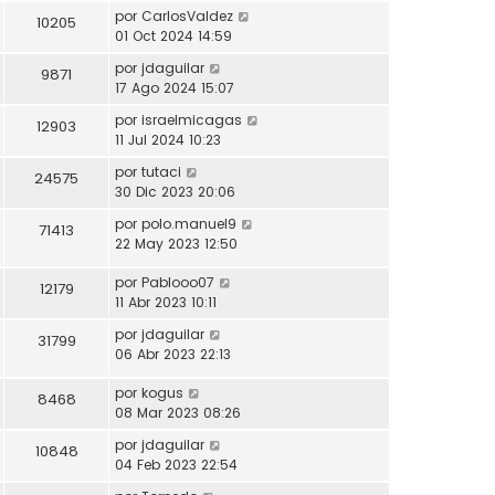
por
CarlosValdez
10205
01 Oct 2024 14:59
por
jdaguilar
9871
17 Ago 2024 15:07
por
israelmicagas
12903
11 Jul 2024 10:23
por
tutaci
24575
30 Dic 2023 20:06
por
polo.manuel9
71413
22 May 2023 12:50
por
Pablooo07
12179
11 Abr 2023 10:11
por
jdaguilar
31799
06 Abr 2023 22:13
por
kogus
8468
08 Mar 2023 08:26
por
jdaguilar
10848
04 Feb 2023 22:54