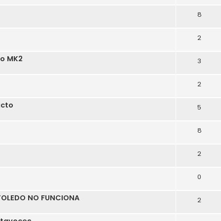
8
2
do MK2
3
2
acto
5
8
2
0
 TOLEDO NO FUNCIONA
2
ltavoces.