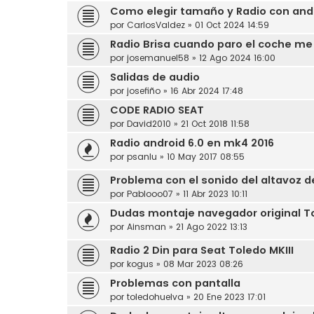
Como elegir tamaño y Radio con andro
por
CarlosValdez
»
01 Oct 2024 14:59
Radio Brisa cuando paro el coche me
por
josemanuel58
»
12 Ago 2024 16:00
Salidas de audio
por
josefiño
»
16 Abr 2024 17:48
CODE RADIO SEAT
por
David2010
»
21 Oct 2018 11:58
Radio android 6.0 en mk4 2016
por
psanlu
»
10 May 2017 08:55
Problema con el sonido del altavoz de
por
Pablooo07
»
11 Abr 2023 10:11
Dudas montaje navegador original T
por
Ainsman
»
21 Ago 2022 13:13
Radio 2 Din para Seat Toledo MKIII
por
kogus
»
08 Mar 2023 08:26
Problemas con pantalla
por
toledohuelva
»
20 Ene 2023 17:01