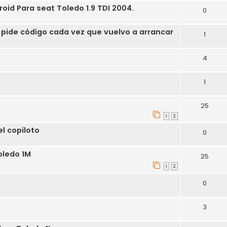
id Para seat Toledo 1.9 TDI 2004.
0
 pide código cada vez que vuelvo a arrancar
1
4
1
25
1
2
l copiloto
0
oledo 1M
25
1
2
0
3