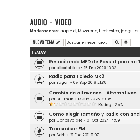
Audio - Video
Moderadores:
aapretel
,
Moverano
,
Hephestos
,
jdaguilar
Buscar
Búsqu
Nuevo Tema
TEMAS
Resucitando MFD de Passat para mi T
por
albertobikee
»
15 Ene 2026 13:32
Radio para Toledo MK2
por
Yügen
»
05 Sep 2018 21:39
Cambio de altavoces - Alternativas
por
Duffman
»
13 Jun 2025 20:35
Rating: 12.5%
Como elegir tamaño y Radio con andro
por
CarlosValdez
»
01 Oct 2024 14:59
Transmisor FM
por
Sekh
»
21 Ene 2011 11:07