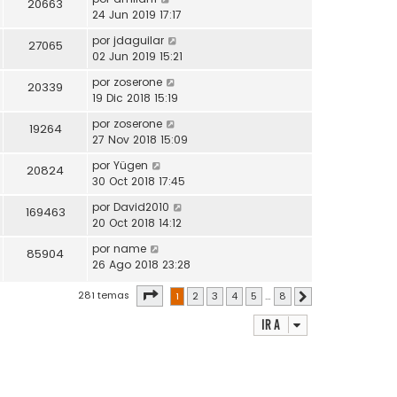
20663
24 Jun 2019 17:17
por
jdaguilar
27065
02 Jun 2019 15:21
por
zoserone
20339
19 Dic 2018 15:19
por
zoserone
19264
27 Nov 2018 15:09
por
Yügen
20824
30 Oct 2018 17:45
por
David2010
169463
20 Oct 2018 14:12
por
name
85904
26 Ago 2018 23:28
Página
1
de
8
281 temas
1
2
3
4
5
…
8
Siguiente
Ir a