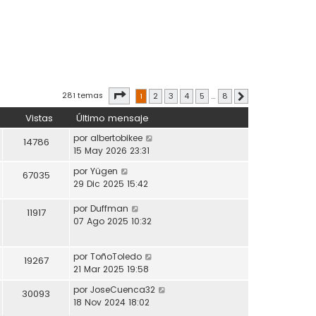
Página
1
de
8
281 temas
1
2
3
4
5
…
8
Siguiente
Vistas
Último mensaje
por
albertobikee
14786
15 May 2026 23:31
por
Yügen
67035
29 Dic 2025 15:42
por
Duffman
11917
07 Ago 2025 10:32
por
ToñoToledo
19267
21 Mar 2025 19:58
por
JoseCuenca32
30093
18 Nov 2024 18:02