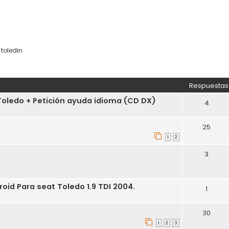
,
toledin
eda avanzada
Respuestas
oledo + Petición ayuda idioma (CD DX)
4
25
1
2
3
id Para seat Toledo 1.9 TDI 2004.
1
30
1
2
3