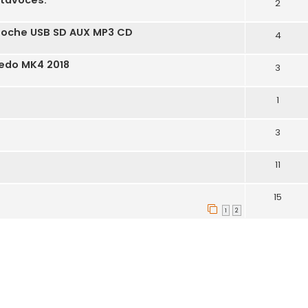
2
Coche USB SD AUX MP3 CD
4
ledo MK4 2018
3
1
3
11
15
1
2