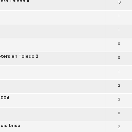
ero Toledo 1L
10
1
1
0
eters en Toledo 2
0
1
2
2004
2
0
adio brisa
2