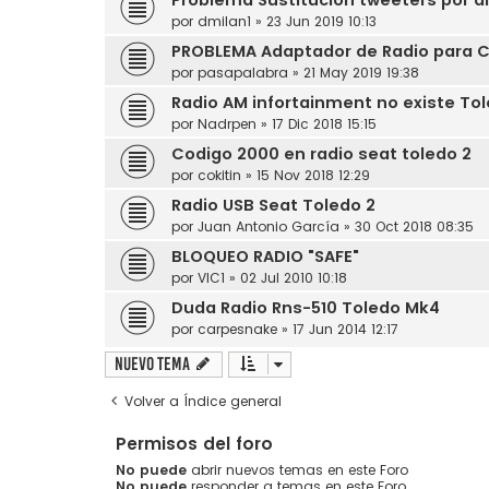
por
dmilan1
»
23 Jun 2019 10:13
PROBLEMA Adaptador de Radio para 
por
pasapalabra
»
21 May 2019 19:38
Radio AM infortainment no existe To
por
Nadrpen
»
17 Dic 2018 15:15
Codigo 2000 en radio seat toledo 2
por
cokitin
»
15 Nov 2018 12:29
Radio USB Seat Toledo 2
por
Juan Antonio García
»
30 Oct 2018 08:35
BLOQUEO RADIO "SAFE"
por
VIC1
»
02 Jul 2010 10:18
Duda Radio Rns-510 Toledo Mk4
por
carpesnake
»
17 Jun 2014 12:17
Nuevo Tema
Volver a Índice general
Permisos del foro
No puede
abrir nuevos temas en este Foro
No puede
responder a temas en este Foro