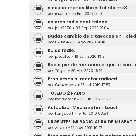
vincular manos libres toledo mk3
por
raulnn
»
25 Ene 2015 17:16
colores radio seat toledo
por
jordi1970
»
03 Sep 2020 21:04
Dudas cambio de altavoces en Tole
por
Elxus94
»
10 Ago 2020 14:10
Ruido radio.
por
pizcolito
»
19 Jun 2020 19:21
Radio pierde memoria al quitar cont
por
Yügen
»
29 Abr 2020 18:14
Problemas al montar radiocd
por
Gonzalomv
»
16 Jul 2019 17:57
TOLEDO 2 RADIO
por
marsatack
»
13 Jun 2019 18:27
Actualizar Media sytem touch
por
Forrysport
»
15 Jul 2019 08:53
URGENTE!! MI RADIO AURA DE MI SEAT
por
Arroyo
»
14 Nov 2018 10:27
Problema Sustitución tweeters por a