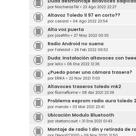
Duda desmontaje altavoces salpicad
por
NacherasTM
»
23 Ago 2022 22:27
Altavoz Toledo 1l 97 en corto??
por
cesarsl
»
04 Ago 2022 23:54
Alta voz puerta
por
josefiño
»
27 May 2022 00:30
Radio Android no suena
por
Fafeldof
»
26 Feb 2022 09:52
Duda: Instalación altavoces con twe
por
leXo
»
06 Ene 2022 12:36
¿Puedo poner una cámara trasera?
por
ERIKA
»
22 Nov 2021 11:03
Altavoces traseros toledo mk2
por
ÑameÑome
»
08 Abr 2021 23:39
Problema eeprom radio aura toledo 
por
mende
»
03 Mar 2021 23:41
Ubicación Modulo Bluetooth
por
vbetancourt
»
31 Ene 2021 01:43
Montaje de radio 1 din y retirada de r
por
DIegoST2000
»
09 Nov 2020 21:50