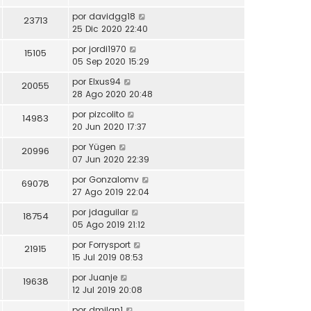
por
davidgg18
23713
25 Dic 2020 22:40
por
jordi1970
15105
05 Sep 2020 15:29
por
Elxus94
20055
28 Ago 2020 20:48
por
pizcolito
14983
20 Jun 2020 17:37
por
Yügen
20996
07 Jun 2020 22:39
por
Gonzalomv
69078
27 Ago 2019 22:04
por
jdaguilar
18754
05 Ago 2019 21:12
por
Forrysport
21915
15 Jul 2019 08:53
por
Juanje
19638
12 Jul 2019 20:08
por
dmilan1