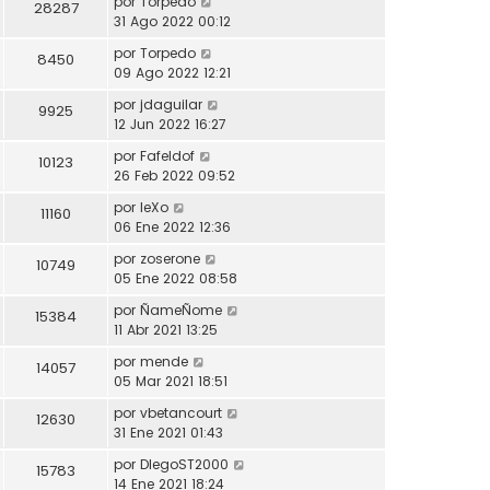
por
Torpedo
28287
31 Ago 2022 00:12
por
Torpedo
8450
09 Ago 2022 12:21
por
jdaguilar
9925
12 Jun 2022 16:27
por
Fafeldof
10123
26 Feb 2022 09:52
por
leXo
11160
06 Ene 2022 12:36
por
zoserone
10749
05 Ene 2022 08:58
por
ÑameÑome
15384
11 Abr 2021 13:25
por
mende
14057
05 Mar 2021 18:51
por
vbetancourt
12630
31 Ene 2021 01:43
por
DIegoST2000
15783
14 Ene 2021 18:24