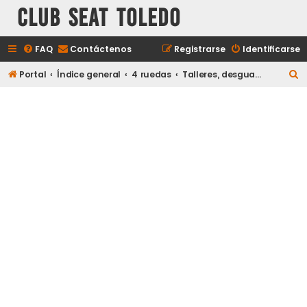
Club Seat Toledo
FAQ
Contáctenos
Registrarse
Identificarse
B
Portal
Índice general
4 ruedas
Talleres, desguaces, etc.
u
s
c
a
r