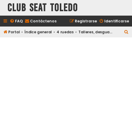
Club Seat Toledo
FAQ
Contáctenos
Registrarse
Identificarse
B
Portal
Índice general
4 ruedas
Talleres, desguaces, etc.
u
s
c
a
r