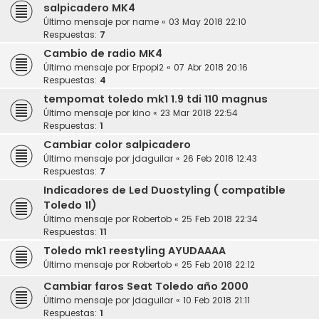
salpicadero MK4
Último mensaje por
name
«
03 May 2018 22:10
Respuestas:
7
Cambio de radio MK4
Último mensaje por
Erpopi2
«
07 Abr 2018 20:16
Respuestas:
4
tempomat toledo mk1 1.9 tdi 110 magnus
Último mensaje por
kino
«
23 Mar 2018 22:54
Respuestas:
1
Cambiar color salpicadero
Último mensaje por
jdaguilar
«
26 Feb 2018 12:43
Respuestas:
7
Indicadores de Led Duostyling ( compatible
Toledo 1l)
Último mensaje por
Robertob
«
25 Feb 2018 22:34
Respuestas:
11
Toledo mk1 reestyling AYUDAAAA
Último mensaje por
Robertob
«
25 Feb 2018 22:12
Cambiar faros Seat Toledo año 2000
Último mensaje por
jdaguilar
«
10 Feb 2018 21:11
Respuestas:
1