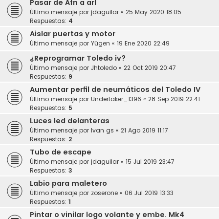
Pasar de Afn a arl
Último mensaje por
jdaguilar
«
25 May 2020 18:05
Respuestas:
4
Aislar puertas y motor
Último mensaje por
Yügen
«
19 Ene 2020 22:49
¿Reprogramar Toledo iv?
Último mensaje por
Jhtoledo
«
22 Oct 2019 20:47
Respuestas:
9
Aumentar perfil de neumáticos del Toledo IV
Último mensaje por
Undertaker_1396
«
28 Sep 2019 22:41
Respuestas:
5
Luces led delanteras
Último mensaje por
Ivan gs
«
21 Ago 2019 11:17
Respuestas:
2
Tubo de escape
Último mensaje por
jdaguilar
«
15 Jul 2019 23:47
Respuestas:
3
Labio para maletero
Último mensaje por
zoserone
«
06 Jul 2019 13:33
Respuestas:
1
Pintar o vinilar logo volante y embe. Mk4