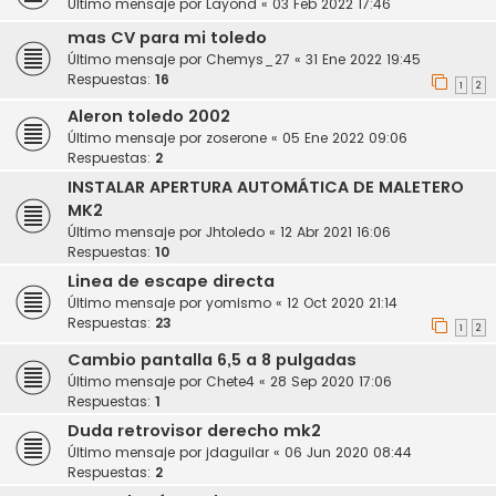
Último mensaje por
Layond
«
03 Feb 2022 17:46
mas CV para mi toledo
Último mensaje por
Chemys_27
«
31 Ene 2022 19:45
Respuestas:
16
1
2
Aleron toledo 2002
Último mensaje por
zoserone
«
05 Ene 2022 09:06
Respuestas:
2
INSTALAR APERTURA AUTOMÁTICA DE MALETERO
MK2
Último mensaje por
Jhtoledo
«
12 Abr 2021 16:06
Respuestas:
10
Linea de escape directa
Último mensaje por
yomismo
«
12 Oct 2020 21:14
Respuestas:
23
1
2
Cambio pantalla 6,5 a 8 pulgadas
Último mensaje por
Chete4
«
28 Sep 2020 17:06
Respuestas:
1
Duda retrovisor derecho mk2
Último mensaje por
jdaguilar
«
06 Jun 2020 08:44
Respuestas:
2