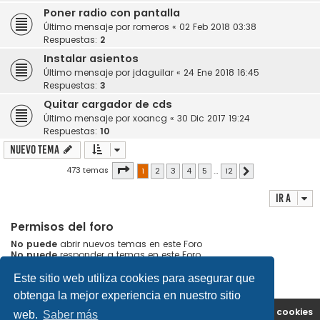
Poner radio con pantalla
Último mensaje por
romeros
«
02 Feb 2018 03:38
Respuestas:
2
Instalar asientos
Último mensaje por
jdaguilar
«
24 Ene 2018 16:45
Respuestas:
3
Quitar cargador de cds
Último mensaje por
xoancg
«
30 Dic 2017 19:24
Respuestas:
10
Nuevo Tema
Página
1
de
12
473 temas
1
2
3
4
5
…
12
Siguiente
Ir a
Permisos del foro
No puede
abrir nuevos temas en este Foro
No puede
responder a temas en este Foro
No puede
editar sus mensajes en este Foro
No puede
borrar sus mensajes en este Foro
Este sitio web utiliza cookies para asegurar que
obtenga la mejor experiencia en nuestro sitio
Portal
Índice general
Contáctenos
Borrar cookies
web.
Saber más