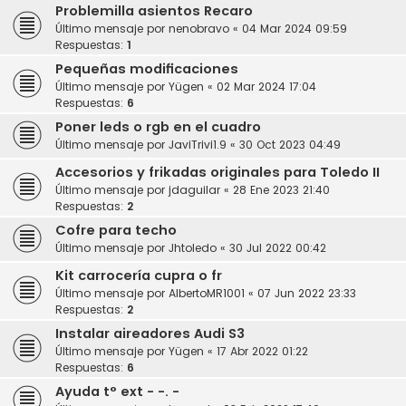
Problemilla asientos Recaro
Último mensaje por
nenobravo
«
04 Mar 2024 09:59
Respuestas:
1
Pequeñas modificaciones
Último mensaje por
Yügen
«
02 Mar 2024 17:04
Respuestas:
6
Poner leds o rgb en el cuadro
Último mensaje por
JaviTrivi1.9
«
30 Oct 2023 04:49
Accesorios y frikadas originales para Toledo II
Último mensaje por
jdaguilar
«
28 Ene 2023 21:40
Respuestas:
2
Cofre para techo
Último mensaje por
Jhtoledo
«
30 Jul 2022 00:42
Kit carrocería cupra o fr
Último mensaje por
AlbertoMR1001
«
07 Jun 2022 23:33
Respuestas:
2
Instalar aireadores Audi S3
Último mensaje por
Yügen
«
17 Abr 2022 01:22
Respuestas:
6
Ayuda t° ext - -. -