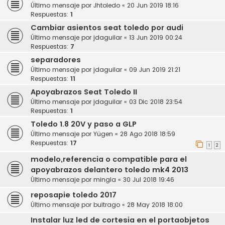
Último mensaje por
Jhtoledo
«
20 Jun 2019 18:16
Respuestas:
1
Cambiar asientos seat toledo por audi
Último mensaje por
jdaguilar
«
13 Jun 2019 00:24
Respuestas:
7
separadores
Último mensaje por
jdaguilar
«
09 Jun 2019 21:21
Respuestas:
11
Apoyabrazos Seat Toledo II
Último mensaje por
jdaguilar
«
03 Dic 2018 23:54
Respuestas:
1
Toledo 1.8 20V y paso a GLP
Último mensaje por
Yügen
«
28 Ago 2018 18:59
Respuestas:
17
1
2
modelo,referencia o compatible para el
apoyabrazos delantero toledo mk4 2013
Último mensaje por
mingla
«
30 Jul 2018 19:46
reposapie toledo 2017
Último mensaje por
buitrago
«
28 May 2018 18:00
Instalar luz led de cortesia en el portaobjetos