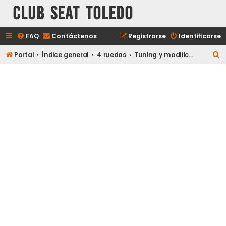
Club Seat Toledo
FAQ
Contáctenos
Registrarse
Identificarse
B
Portal
Índice general
4 ruedas
Tuning y modificaciones
u
s
c
a
r