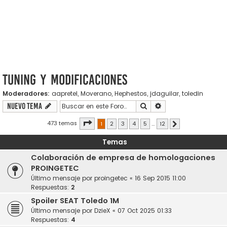
Tuning y modificaciones
Moderadores:
aapretel
,
Moverano
,
Hephestos
,
jdaguilar
,
toledin
Buscar
Búsqueda avanzada
Nuevo Tema
Página
1
de
12
473 temas
1
2
3
4
5
…
12
Siguiente
Temas
Colaboración de empresa de homologaciones
PROINGETEC
Último mensaje por
proingetec
«
16 Sep 2015 11:00
Respuestas:
2
Spoiler SEAT Toledo 1M
Último mensaje por
DzieX
«
07 Oct 2025 01:33
Respuestas:
4