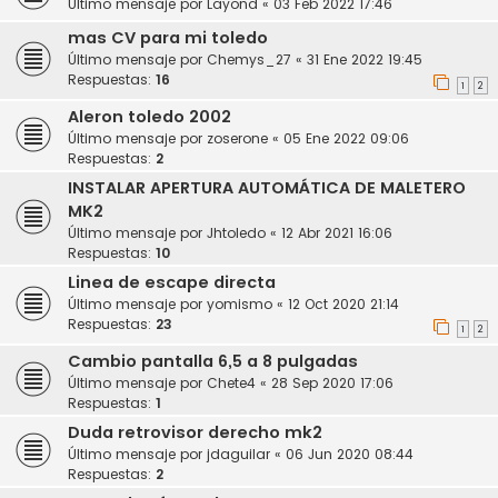
Último mensaje por
Layond
«
03 Feb 2022 17:46
mas CV para mi toledo
Último mensaje por
Chemys_27
«
31 Ene 2022 19:45
Respuestas:
16
1
2
Aleron toledo 2002
Último mensaje por
zoserone
«
05 Ene 2022 09:06
Respuestas:
2
INSTALAR APERTURA AUTOMÁTICA DE MALETERO
MK2
Último mensaje por
Jhtoledo
«
12 Abr 2021 16:06
Respuestas:
10
Linea de escape directa
Último mensaje por
yomismo
«
12 Oct 2020 21:14
Respuestas:
23
1
2
Cambio pantalla 6,5 a 8 pulgadas
Último mensaje por
Chete4
«
28 Sep 2020 17:06
Respuestas:
1
Duda retrovisor derecho mk2
Último mensaje por
jdaguilar
«
06 Jun 2020 08:44
Respuestas:
2