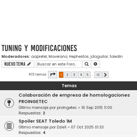
Tuning y modificaciones
Moderadores:
aapretel
,
Moverano
,
Hephestos
,
jdaguilar
,
toledin
Buscar
Búsqueda avanzada
Nuevo Tema
Página
1
de
12
473 temas
1
2
3
4
5
…
12
Siguiente
Temas
Colaboración de empresa de homologaciones
PROINGETEC
Último mensaje por
proingetec
«
16 Sep 2015 11:00
Respuestas:
2
Spoiler SEAT Toledo 1M
Último mensaje por
DzieX
«
07 Oct 2025 01:33
Respuestas:
4