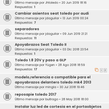
Último mensaje por
Jhtoledo
«
20 Jun 2019 18:16
Respuestas:
1
Cambiar asientos seat toledo por audi
Último mensaje por
jdaguilar
«
13 Jun 2019 00:24
Respuestas:
7
separadores
Último mensaje por
jdaguilar
«
09 Jun 2019 21:21
Respuestas:
11
Apoyabrazos Seat Toledo II
Último mensaje por
jdaguilar
«
03 Dic 2018 23:54
Respuestas:
1
Toledo 1.8 20V y paso a GLP
Último mensaje por
Yügen
«
28 Ago 2018 18:59
Respuestas:
17
1
2
modelo,referencia o compatible para el
apoyabrazos delantero toledo mk4 2013
Último mensaje por
mingla
«
30 Jul 2018 19:46
reposapie toledo 2017
Último mensaje por
buitrago
«
28 May 2018 18:00
Instalar luz led de cortesia en el portaobjetos