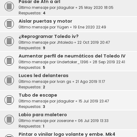
Pasar de Afn a arl
Último mensaje por
jdaguilar
«
25 May 2020 18:05
Respuestas:
4
Aislar puertas y motor
Último mensaje por
Yügen
«
19 Ene 2020 22:49
¿Reprogramar Toledo iv?
Último mensaje por
Jhtoledo
«
22 Oct 2019 20:47
Respuestas:
9
Aumentar perfil de neumáticos del Toledo IV
Último mensaje por
Undertaker_1396
«
28 Sep 2019 22:41
Respuestas:
5
Luces led delanteras
Último mensaje por
Ivan gs
«
21 Ago 2019 11:17
Respuestas:
2
Tubo de escape
Último mensaje por
jdaguilar
«
15 Jul 2019 23:47
Respuestas:
3
Labio para maletero
Último mensaje por
zoserone
«
06 Jul 2019 13:33
Respuestas:
1
Pintar o vinilar logo volante y embe. Mk4