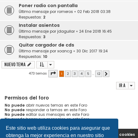
Poner radio con pantalla
Último mensaje por
romeros
«
02 Feb 2018 03:38
Respuestas:
2
Instalar asientos
Último mensaje por
jdaguilar
«
24 Ene 2018 16:45
Respuestas:
3
Quitar cargador de cds
Último mensaje por
xoancg
«
30 Dic 2017 19:24
Respuestas:
10
Nuevo Tema
Página
1
de
12
473 temas
1
2
3
4
5
…
12
Siguiente
Ir a
Permisos del foro
No puede
abrir nuevos temas en este Foro
No puede
responder a temas en este Foro
No puede
editar sus mensajes en este Foro
No puede
borrar sus mensajes en este Foro
Este sitio web utiliza cookies para asegurar que
Portal
Índice general
Contáctenos
Borrar cookies
obtenga la mejor experiencia en nuestro sitio