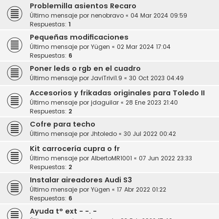
Problemilla asientos Recaro
Último mensaje por
nenobravo
«
04 Mar 2024 09:59
Respuestas:
1
Pequeñas modificaciones
Último mensaje por
Yügen
«
02 Mar 2024 17:04
Respuestas:
6
Poner leds o rgb en el cuadro
Último mensaje por
JaviTrivi1.9
«
30 Oct 2023 04:49
Accesorios y frikadas originales para Toledo II
Último mensaje por
jdaguilar
«
28 Ene 2023 21:40
Respuestas:
2
Cofre para techo
Último mensaje por
Jhtoledo
«
30 Jul 2022 00:42
Kit carrocería cupra o fr
Último mensaje por
AlbertoMR1001
«
07 Jun 2022 23:33
Respuestas:
2
Instalar aireadores Audi S3
Último mensaje por
Yügen
«
17 Abr 2022 01:22
Respuestas:
6
Ayuda t° ext - -. -