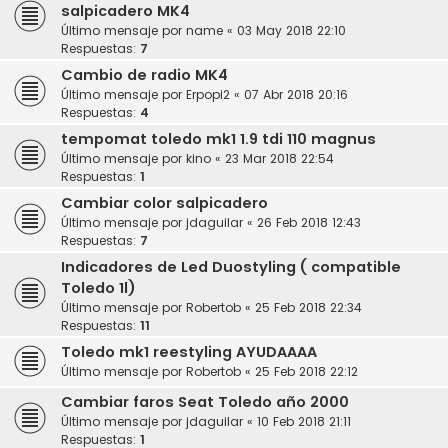
salpicadero MK4
Último mensaje por
name
«
03 May 2018 22:10
Respuestas:
7
Cambio de radio MK4
Último mensaje por
Erpopi2
«
07 Abr 2018 20:16
Respuestas:
4
tempomat toledo mk1 1.9 tdi 110 magnus
Último mensaje por
kino
«
23 Mar 2018 22:54
Respuestas:
1
Cambiar color salpicadero
Último mensaje por
jdaguilar
«
26 Feb 2018 12:43
Respuestas:
7
Indicadores de Led Duostyling ( compatible
Toledo 1l)
Último mensaje por
Robertob
«
25 Feb 2018 22:34
Respuestas:
11
Toledo mk1 reestyling AYUDAAAA
Último mensaje por
Robertob
«
25 Feb 2018 22:12
Cambiar faros Seat Toledo año 2000
Último mensaje por
jdaguilar
«
10 Feb 2018 21:11
Respuestas:
1