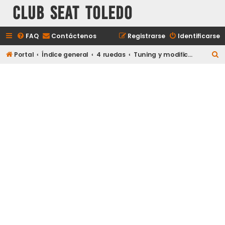
Club Seat Toledo
FAQ
Contáctenos
Registrarse
Identificarse
B
Portal
Índice general
4 ruedas
Tuning y modificaciones
u
s
c
a
r