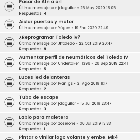
Pasar de Afn a arl
Último mensaje por
jdaguilar
«
25 May 2020 18:05
Respuestas:
4
Aislar puertas y motor
Último mensaje por
Yügen
«
19 Ene 2020 22:49
¿Reprogramar Toledo iv?
Último mensaje por
Jhtoledo
«
22 Oct 2019 20:47
Respuestas:
9
Aumentar perfil de neumáticos del Toledo IV
Último mensaje por
Undertaker_1396
«
28 Sep 2019 22:41
Respuestas:
5
Luces led delanteras
Último mensaje por
Ivan gs
«
21 Ago 2019 11:17
Respuestas:
2
Tubo de escape
Último mensaje por
jdaguilar
«
15 Jul 2019 23:47
Respuestas:
3
Labio para maletero
Último mensaje por
zoserone
«
06 Jul 2019 13:33
Respuestas:
1
Pintar o vinilar logo volante y embe. Mk4