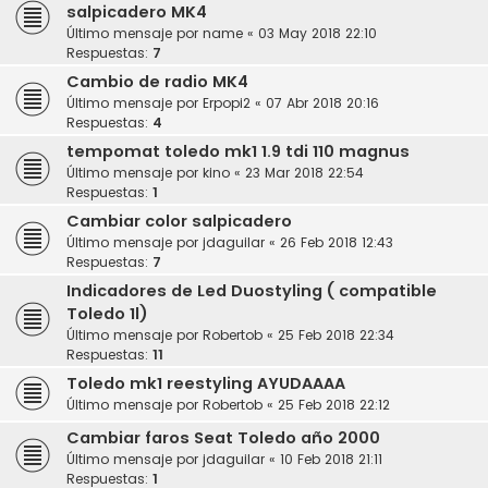
salpicadero MK4
Último mensaje por
name
«
03 May 2018 22:10
Respuestas:
7
Cambio de radio MK4
Último mensaje por
Erpopi2
«
07 Abr 2018 20:16
Respuestas:
4
tempomat toledo mk1 1.9 tdi 110 magnus
Último mensaje por
kino
«
23 Mar 2018 22:54
Respuestas:
1
Cambiar color salpicadero
Último mensaje por
jdaguilar
«
26 Feb 2018 12:43
Respuestas:
7
Indicadores de Led Duostyling ( compatible
Toledo 1l)
Último mensaje por
Robertob
«
25 Feb 2018 22:34
Respuestas:
11
Toledo mk1 reestyling AYUDAAAA
Último mensaje por
Robertob
«
25 Feb 2018 22:12
Cambiar faros Seat Toledo año 2000
Último mensaje por
jdaguilar
«
10 Feb 2018 21:11
Respuestas:
1