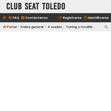
Club Seat Toledo
FAQ
Contáctenos
Registrarse
Identificarse
B
Portal
Índice general
4 ruedas
Tuning y modificaciones
u
s
c
a
r