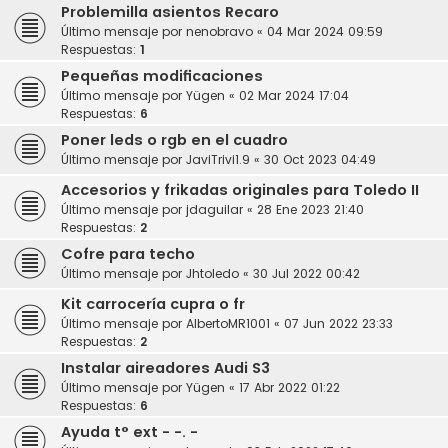
Problemilla asientos Recaro
Último mensaje por
nenobravo
«
04 Mar 2024 09:59
Respuestas:
1
Pequeñas modificaciones
Último mensaje por
Yügen
«
02 Mar 2024 17:04
Respuestas:
6
Poner leds o rgb en el cuadro
Último mensaje por
JaviTrivi1.9
«
30 Oct 2023 04:49
Accesorios y frikadas originales para Toledo II
Último mensaje por
jdaguilar
«
28 Ene 2023 21:40
Respuestas:
2
Cofre para techo
Último mensaje por
Jhtoledo
«
30 Jul 2022 00:42
Kit carrocería cupra o fr
Último mensaje por
AlbertoMR1001
«
07 Jun 2022 23:33
Respuestas:
2
Instalar aireadores Audi S3
Último mensaje por
Yügen
«
17 Abr 2022 01:22
Respuestas:
6
Ayuda t° ext - -. -