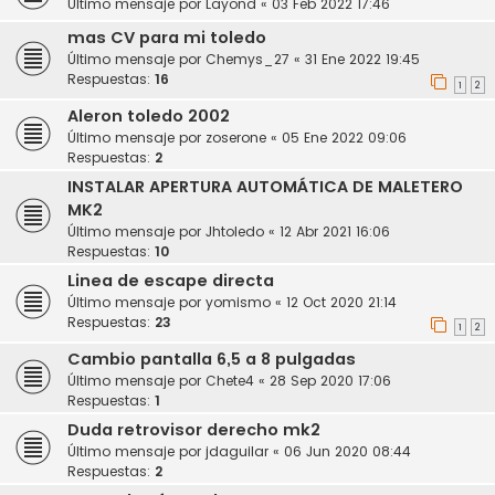
Último mensaje por
Layond
«
03 Feb 2022 17:46
mas CV para mi toledo
Último mensaje por
Chemys_27
«
31 Ene 2022 19:45
Respuestas:
16
1
2
Aleron toledo 2002
Último mensaje por
zoserone
«
05 Ene 2022 09:06
Respuestas:
2
INSTALAR APERTURA AUTOMÁTICA DE MALETERO
MK2
Último mensaje por
Jhtoledo
«
12 Abr 2021 16:06
Respuestas:
10
Linea de escape directa
Último mensaje por
yomismo
«
12 Oct 2020 21:14
Respuestas:
23
1
2
Cambio pantalla 6,5 a 8 pulgadas
Último mensaje por
Chete4
«
28 Sep 2020 17:06
Respuestas:
1
Duda retrovisor derecho mk2
Último mensaje por
jdaguilar
«
06 Jun 2020 08:44
Respuestas:
2