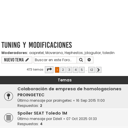
Tuning y modificaciones
Moderadores:
aapretel
,
Moverano
,
Hephestos
,
jdaguilar
,
toledin
Buscar
Búsqueda avanzada
Nuevo Tema
Página
1
de
12
473 temas
1
2
3
4
5
…
12
Siguiente
Temas
Colaboración de empresa de homologaciones
PROINGETEC
Último mensaje por
proingetec
«
16 Sep 2015 11:00
Respuestas:
2
Spoiler SEAT Toledo 1M
Último mensaje por
DzieX
«
07 Oct 2025 01:33
Respuestas:
4