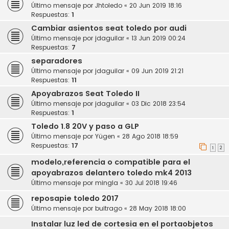
Último mensaje por
Jhtoledo
«
20 Jun 2019 18:16
Respuestas:
1
Cambiar asientos seat toledo por audi
Último mensaje por
jdaguilar
«
13 Jun 2019 00:24
Respuestas:
7
separadores
Último mensaje por
jdaguilar
«
09 Jun 2019 21:21
Respuestas:
11
Apoyabrazos Seat Toledo II
Último mensaje por
jdaguilar
«
03 Dic 2018 23:54
Respuestas:
1
Toledo 1.8 20V y paso a GLP
Último mensaje por
Yügen
«
28 Ago 2018 18:59
Respuestas:
17
1
2
modelo,referencia o compatible para el
apoyabrazos delantero toledo mk4 2013
Último mensaje por
mingla
«
30 Jul 2018 19:46
reposapie toledo 2017
Último mensaje por
buitrago
«
28 May 2018 18:00
Instalar luz led de cortesia en el portaobjetos