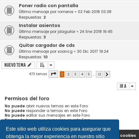
Poner radio con pantalla
Último mensaje por
romeros
«
02 Feb 2018 03:38
Respuestas:
2
Instalar asientos
Último mensaje por
jdaguilar
«
24 Ene 2018 16:45
Respuestas:
3
Quitar cargador de cds
Último mensaje por
xoancg
«
30 Dic 2017 19:24
Respuestas:
10
Nuevo Tema
Página
1
de
12
473 temas
1
2
3
4
5
…
12
Siguiente
Ir a
Permisos del foro
No puede
abrir nuevos temas en este Foro
No puede
responder a temas en este Foro
No puede
editar sus mensajes en este Foro
No puede
borrar sus mensajes en este Foro
Este sitio web utiliza cookies para asegurar que
Portal
Índice general
Contáctenos
Borrar cookies
obtenga la mejor experiencia en nuestro sitio