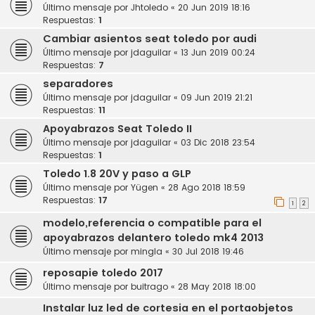
Último mensaje por
Jhtoledo
«
20 Jun 2019 18:16
Respuestas:
1
Cambiar asientos seat toledo por audi
Último mensaje por
jdaguilar
«
13 Jun 2019 00:24
Respuestas:
7
separadores
Último mensaje por
jdaguilar
«
09 Jun 2019 21:21
Respuestas:
11
Apoyabrazos Seat Toledo II
Último mensaje por
jdaguilar
«
03 Dic 2018 23:54
Respuestas:
1
Toledo 1.8 20V y paso a GLP
Último mensaje por
Yügen
«
28 Ago 2018 18:59
Respuestas:
17
1
2
modelo,referencia o compatible para el
apoyabrazos delantero toledo mk4 2013
Último mensaje por
mingla
«
30 Jul 2018 19:46
reposapie toledo 2017
Último mensaje por
buitrago
«
28 May 2018 18:00
Instalar luz led de cortesia en el portaobjetos