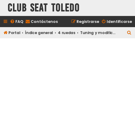
Club Seat Toledo
FAQ
Contáctenos
Registrarse
Identificarse
B
Portal
Índice general
4 ruedas
Tuning y modificaciones
u
s
c
a
r