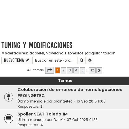
Tuning y modificaciones
Moderadores:
aapretel
,
Moverano
,
Hephestos
,
jdaguilar
,
toledin
Buscar
Búsqueda avanzada
Nuevo Tema
Página
1
de
12
473 temas
1
2
3
4
5
…
12
Siguiente
Temas
Colaboración de empresa de homologaciones
PROINGETEC
Último mensaje por
proingetec
«
16 Sep 2015 11:00
Respuestas:
2
Spoiler SEAT Toledo 1M
Último mensaje por
DzieX
«
07 Oct 2025 01:33
Respuestas:
4