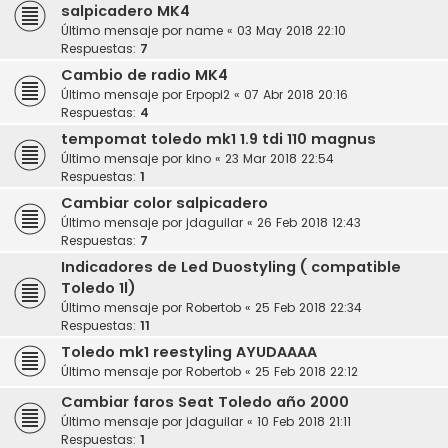
salpicadero MK4
Último mensaje por
name
«
03 May 2018 22:10
Respuestas:
7
Cambio de radio MK4
Último mensaje por
Erpopi2
«
07 Abr 2018 20:16
Respuestas:
4
tempomat toledo mk1 1.9 tdi 110 magnus
Último mensaje por
kino
«
23 Mar 2018 22:54
Respuestas:
1
Cambiar color salpicadero
Último mensaje por
jdaguilar
«
26 Feb 2018 12:43
Respuestas:
7
Indicadores de Led Duostyling ( compatible
Toledo 1l)
Último mensaje por
Robertob
«
25 Feb 2018 22:34
Respuestas:
11
Toledo mk1 reestyling AYUDAAAA
Último mensaje por
Robertob
«
25 Feb 2018 22:12
Cambiar faros Seat Toledo año 2000
Último mensaje por
jdaguilar
«
10 Feb 2018 21:11
Respuestas:
1