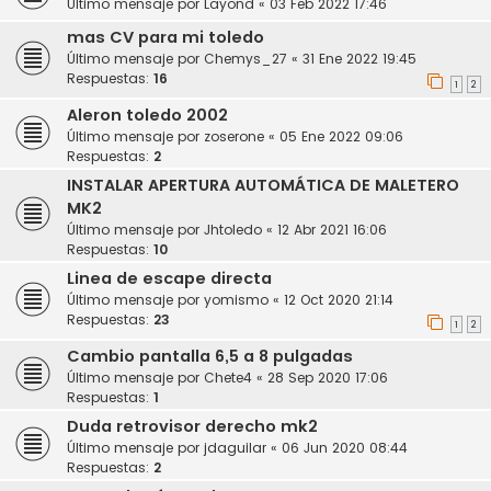
Último mensaje por
Layond
«
03 Feb 2022 17:46
mas CV para mi toledo
Último mensaje por
Chemys_27
«
31 Ene 2022 19:45
Respuestas:
16
1
2
Aleron toledo 2002
Último mensaje por
zoserone
«
05 Ene 2022 09:06
Respuestas:
2
INSTALAR APERTURA AUTOMÁTICA DE MALETERO
MK2
Último mensaje por
Jhtoledo
«
12 Abr 2021 16:06
Respuestas:
10
Linea de escape directa
Último mensaje por
yomismo
«
12 Oct 2020 21:14
Respuestas:
23
1
2
Cambio pantalla 6,5 a 8 pulgadas
Último mensaje por
Chete4
«
28 Sep 2020 17:06
Respuestas:
1
Duda retrovisor derecho mk2
Último mensaje por
jdaguilar
«
06 Jun 2020 08:44
Respuestas:
2