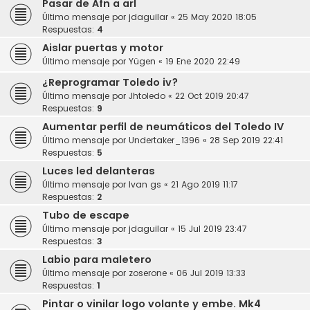
Pasar de Afn a arl
Último mensaje por
jdaguilar
«
25 May 2020 18:05
Respuestas:
4
Aislar puertas y motor
Último mensaje por
Yügen
«
19 Ene 2020 22:49
¿Reprogramar Toledo iv?
Último mensaje por
Jhtoledo
«
22 Oct 2019 20:47
Respuestas:
9
Aumentar perfil de neumáticos del Toledo IV
Último mensaje por
Undertaker_1396
«
28 Sep 2019 22:41
Respuestas:
5
Luces led delanteras
Último mensaje por
Ivan gs
«
21 Ago 2019 11:17
Respuestas:
2
Tubo de escape
Último mensaje por
jdaguilar
«
15 Jul 2019 23:47
Respuestas:
3
Labio para maletero
Último mensaje por
zoserone
«
06 Jul 2019 13:33
Respuestas:
1
Pintar o vinilar logo volante y embe. Mk4