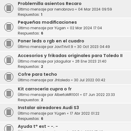
Problemilla asientos Recaro
Último mensaje por
nenobravo
«
04 Mar 2024 09:59
Respuestas:
1
Pequeñas modificaciones
Último mensaje por
Yügen
«
02 Mar 2024 17:04
Respuestas:
6
Poner leds o rgb en el cuadro
Último mensaje por
JaviTrivi1.9
«
30 Oct 2023 04:49
Accesorios y frikadas originales para Toledo II
Último mensaje por
jdaguilar
«
28 Ene 2023 21:40
Respuestas:
2
Cofre para techo
Último mensaje por
Jhtoledo
«
30 Jul 2022 00:42
Kit carrocería cupra o fr
Último mensaje por
AlbertoMR1001
«
07 Jun 2022 23:33
Respuestas:
2
Instalar aireadores Audi S3
Último mensaje por
Yügen
«
17 Abr 2022 01:22
Respuestas:
6
Ayuda t° ext - -. -