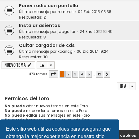
Poner radio con pantalla
Último mensaje por
romeros
«
02 Feb 2018 03:38
Respuestas:
2
Instalar asientos
Último mensaje por
jdaguilar
«
24 Ene 2018 16:45
Respuestas:
3
Quitar cargador de cds
Último mensaje por
xoancg
«
30 Dic 2017 19:24
Respuestas:
10
Nuevo Tema
Página
1
de
12
473 temas
1
2
3
4
5
…
12
Siguiente
Ir a
Permisos del foro
No puede
abrir nuevos temas en este Foro
No puede
responder a temas en este Foro
No puede
editar sus mensajes en este Foro
No puede
borrar sus mensajes en este Foro
Este sitio web utiliza cookies para asegurar que
Portal
Índice general
Contáctenos
Borrar cookies
obtenga la mejor experiencia en nuestro sitio