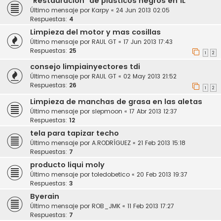
"Restauración" de plásticos negros en 1L
Último mensaje por
Karpy
«
24 Jun 2013 02:05
Respuestas:
4
Limpieza del motor y mas cosillas
Último mensaje por
RAUL GT
«
17 Jun 2013 17:43
Respuestas:
25
1
2
consejo limpiainyectores tdi
Último mensaje por
RAUL GT
«
02 May 2013 21:52
Respuestas:
26
1
2
Limpieza de manchas de grasa en las aletas
Último mensaje por
slepmoon
«
17 Abr 2013 12:37
Respuestas:
12
tela para tapizar techo
Último mensaje por
A.RODRÍGUEZ
«
21 Feb 2013 15:18
Respuestas:
7
producto liqui moly
Último mensaje por
toledobetico
«
20 Feb 2013 19:37
Respuestas:
3
Byerain
Último mensaje por
ROB_JMK
«
11 Feb 2013 17:27
Respuestas:
7