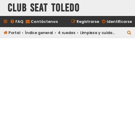
Club Seat Toledo
FAQ
Contáctenos
Registrarse
Identificarse
B
Portal
Índice general
4 ruedas
Limpieza y cuidado del automóvil
u
s
c
a
r