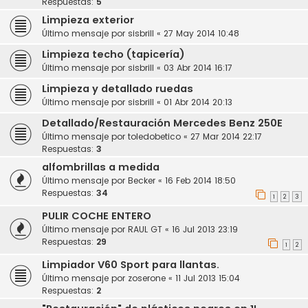
Respuestas:
5
Limpieza exterior
Último mensaje por
sisbrill
«
27 May 2014 10:48
Limpieza techo (tapicería)
Último mensaje por
sisbrill
«
03 Abr 2014 16:17
Limpieza y detallado ruedas
Último mensaje por
sisbrill
«
01 Abr 2014 20:13
Detallado/Restauración Mercedes Benz 250E
Último mensaje por
toledobetico
«
27 Mar 2014 22:17
Respuestas:
3
alfombrillas a medida
Último mensaje por
Becker
«
16 Feb 2014 18:50
Respuestas:
34
1
2
3
PULIR COCHE ENTERO
Último mensaje por
RAUL GT
«
16 Jul 2013 23:19
Respuestas:
29
1
2
Limpiador V60 Sport para llantas.
Último mensaje por
zoserone
«
11 Jul 2013 15:04
Respuestas:
2