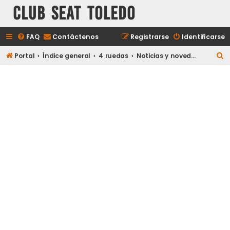
Club Seat Toledo
FAQ
Contáctenos
Registrarse
Identificarse
B
Portal
Índice general
4 ruedas
Noticias y novedades del mundo del motor
u
s
c
a
r