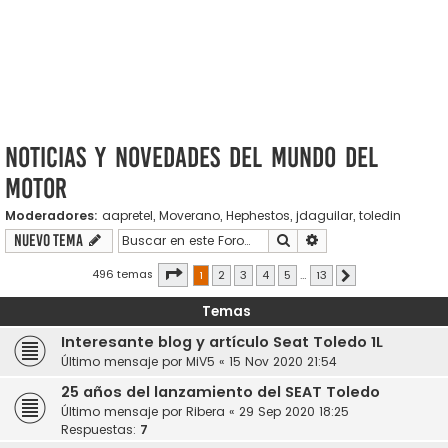
Noticias y novedades del mundo del
motor
Moderadores:
aapretel
,
Moverano
,
Hephestos
,
jdaguilar
,
toledin
Buscar
Búsqueda avanzada
Nuevo Tema
Página
1
de
13
496 temas
1
2
3
4
5
…
13
Siguiente
Temas
Interesante blog y artículo Seat Toledo 1L
Último mensaje por
MiV5
«
15 Nov 2020 21:54
25 años del lanzamiento del SEAT Toledo
Último mensaje por
Ribera
«
29 Sep 2020 18:25
Respuestas:
7