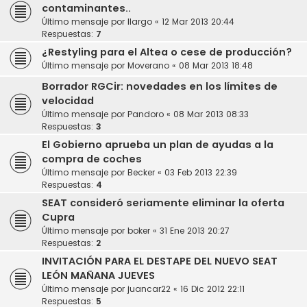
contaminantes..
Último mensaje por
llargo
«
12 Mar 2013 20:44
Respuestas:
7
¿Restyling para el Altea o cese de producción?
Último mensaje por
Moverano
«
08 Mar 2013 18:48
Borrador RGCir: novedades en los límites de
velocidad
Último mensaje por
Pandoro
«
08 Mar 2013 08:33
Respuestas:
3
El Gobierno aprueba un plan de ayudas a la
compra de coches
Último mensaje por
Becker
«
03 Feb 2013 22:39
Respuestas:
4
SEAT consideró seriamente eliminar la oferta
Cupra
Último mensaje por
boker
«
31 Ene 2013 20:27
Respuestas:
2
INVITACIÓN PARA EL DESTAPE DEL NUEVO SEAT
LEÓN MAÑANA JUEVES
Último mensaje por
juancar22
«
16 Dic 2012 22:11
Respuestas:
5