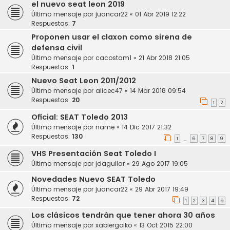
el nuevo seat leon 2019
Último mensaje por
juancar22
«
01 Abr 2019 12:22
Respuestas:
7
Proponen usar el claxon como sirena de
defensa civil
Último mensaje por
cacostam1
«
21 Abr 2018 21:05
Respuestas:
1
Nuevo Seat Leon 2011/2012
Último mensaje por
alicec47
«
14 Mar 2018 09:54
Respuestas:
20
1
2
Oficial: SEAT Toledo 2013
Último mensaje por
name
«
14 Dic 2017 21:32
Respuestas:
130
1
6
7
8
9
…
VHS Presentación Seat Toledo I
Último mensaje por
jdaguilar
«
29 Ago 2017 19:05
Novedades Nuevo SEAT Toledo
Último mensaje por
juancar22
«
29 Abr 2017 19:49
Respuestas:
72
1
2
3
4
5
Los clásicos tendrán que tener ahora 30 años
Último mensaje por
xabiergoiko
«
13 Oct 2015 22:00