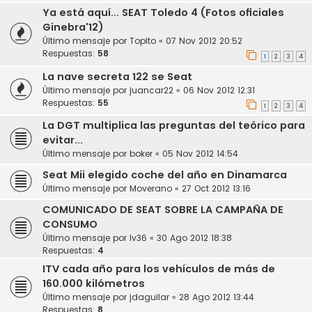
Ya está aquí... SEAT Toledo 4 (Fotos oficiales
Ginebra'12)
Último mensaje por
Topito
«
07 Nov 2012 20:52
Respuestas:
58
1
2
3
4
La nave secreta 122 se Seat
Último mensaje por
juancar22
«
06 Nov 2012 12:31
Respuestas:
55
1
2
3
4
La DGT multiplica las preguntas del teórico para
evitar...
Último mensaje por
boker
«
05 Nov 2012 14:54
Seat Mii elegido coche del año en Dinamarca
Último mensaje por
Moverano
«
27 Oct 2012 13:16
COMUNICADO DE SEAT SOBRE LA CAMPAÑA DE
CONSUMO
Último mensaje por
lv36
«
30 Ago 2012 18:38
Respuestas:
4
ITV cada año para los vehículos de más de
160.000 kilómetros
Último mensaje por
jdaguilar
«
28 Ago 2012 13:44
Respuestas:
8