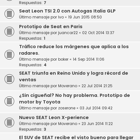
Respuestas:
7
Seat Leon TSI 2.0 con Autogas Italia GLP
Último mensaje por
Ivo
«
19 Jun 2015 08:50
Prototipo de Seat en Paris
Último mensaje por
juancar22
«
02 Oct 2014 13:37
Respuestas:
1
Tráfico reduce los márgenes que aplica a los
radares.
Último mensaje por
boker
«
14 Sep 2014 11:06
Respuestas:
4
SEAT triunfa en Reino Unido y logra récord de
ventas
Último mensaje por
Moverano
«
22 Jul 2014 21:25
¿Sin cigueñal? No hay problema. Prototipo de
motor by Toyota
Último mensaje por
zoserone
«
03 Jul 2014 09:42
Nuevo SEAT Leon X-perience
Último mensaje por
Moverano
«
23 Jun 2014 11:22
Respuestas:
3
El SUV de SEAT recibe el visto bueno para llegar