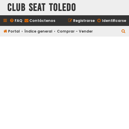
Club Seat Toledo
FAQ
Contáctenos
Registrarse
Identificarse
B
Portal
Índice general
Comprar - Vender
u
s
c
a
r