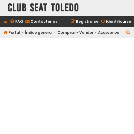
Club Seat Toledo
FAQ
Contáctenos
Registrarse
Identificarse
B
Portal
Índice general
Comprar - Vender
Accesorios
u
s
c
a
r