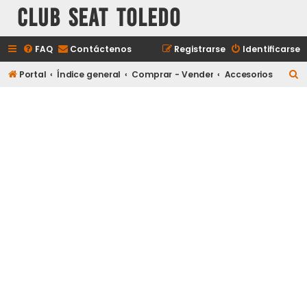
Club Seat Toledo
FAQ
Contáctenos
Registrarse
Identificarse
B
Portal
Índice general
Comprar - Vender
Accesorios
u
s
c
a
r