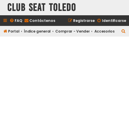
Club Seat Toledo
FAQ
Contáctenos
Registrarse
Identificarse
B
Portal
Índice general
Comprar - Vender
Accesorios
u
s
c
a
r