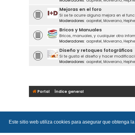
Moderadores:
aapretel
,
Moverano
,
Hephe
Mejoras en el foro
Si se te ocurre alguna mejora en el fu
Moderadores:
aapretel
,
Moverano
,
Hephe
Bricos y Manuales
Bricos, manuales, y cualquier otra infor
Moderadores:
aapretel
,
Moverano
,
Hephe
Diseño y retoques fotográficos
Si te gusta el diseño y hacer modificaci
Moderadores:
aapretel
,
Moverano
,
Hephe
Portal
Índice general
Este sitio web utiliza cookies para asegurar que obtenga la