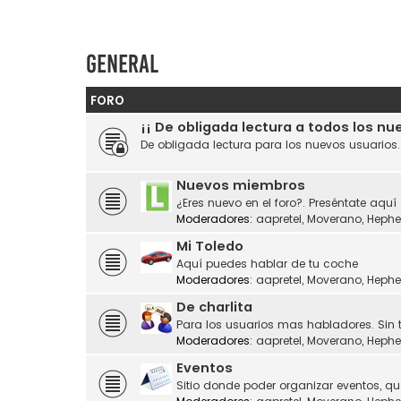
General
FORO
¡¡ De obligada lectura a todos los nu
De obligada lectura para los nuevos usuarios
Nuevos miembros
¿Eres nuevo en el foro?. Preséntate aquí
Moderadores:
aapretel
,
Moverano
,
Hephe
Mi Toledo
Aquí puedes hablar de tu coche
Moderadores:
aapretel
,
Moverano
,
Hephe
De charlita
Para los usuarios mas habladores. Sin 
Moderadores:
aapretel
,
Moverano
,
Hephe
Eventos
Sitio donde poder organizar eventos, q