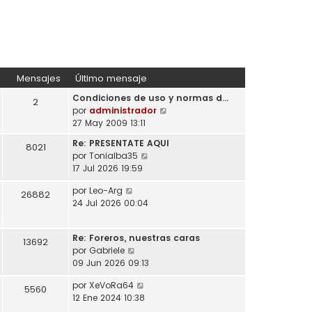
Mensajes
Último mensaje
Condiciones de uso y normas d…
2
V
por
administrador
e
27 May 2009 13:11
r
Re: PRESENTATE AQUI
8021
ú
V
por
Tonialba35
l
e
17 Jul 2026 19:59
t
r
i
V
por
Leo-Arg
ú
26882
m
e
24 Jul 2026 00:04
l
o
r
t
m
ú
i
e
Re: Foreros, nuestras caras
l
13692
m
n
V
por
Gabriele
t
o
s
e
09 Jun 2026 09:13
i
m
a
r
m
e
V
por
XeVoRa64
j
ú
5560
o
n
e
12 Ene 2024 10:38
e
l
m
s
r