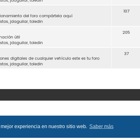
stos
,
jdaguilar
,
toledin
107
ncionamiento del foro compártela aquí
stos
,
jdaguilar
,
toledin
205
mación útil
stos
,
jdaguilar
,
toledin
37
ones digitales de cualquier vehículo este es tu foro
stos
,
jdaguilar
,
toledin
 mejor experiencia en nuestro sitio web.
Saber más