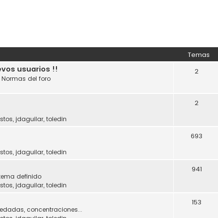
Temas
evos usuarios !!
2
. Normas del foro
2
stos
,
jdaguilar
,
toledin
693
stos
,
jdaguilar
,
toledin
941
tema definido
stos
,
jdaguilar
,
toledin
153
uedadas, concentraciones...