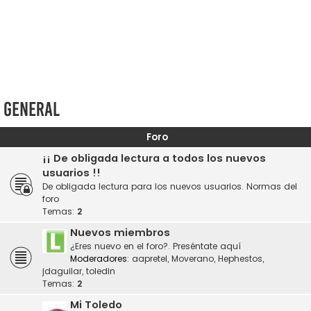
General
Foro
¡¡ De obligada lectura a todos los nuevos
usuarios !!
De obligada lectura para los nuevos usuarios. Normas del
foro
Temas:
2
Nuevos miembros
¿Eres nuevo en el foro?. Preséntate aquí
Moderadores:
aapretel
,
Moverano
,
Hephestos
,
jdaguilar
,
toledin
Temas:
2
Mi Toledo