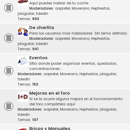
Aquí puedes hablar de tu coche
Moderadores:
aapretel
,
Moverano
,
Hephestos
,
jdaguilar
,
toledin
Temas:
693
De charlita
Para los usuarios mas habladores. Sin tema definido
Moderadores:
aapretel
,
Moverano
,
Hephestos
,
jdaguilar
,
toledin
Temas:
941
Eventos
Sitio donde poder organizar eventos, quedadas,
concentraciones...
Moderadores:
aapretel
,
Moverano
,
Hephestos
,
jdaguilar
,
toledin
Temas:
153
Mejoras en el foro
Si se te ocurre alguna mejora en el funcionamiento
del foro compártela aquí
Moderadores:
aapretel
,
Moverano
,
Hephestos
,
jdaguilar
,
toledin
Temas:
107
Bricos y Manuales