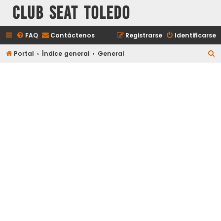
Club Seat Toledo
FAQ
Contáctenos
Registrarse
Identificarse
B
Portal
Índice general
General
u
s
c
a
r