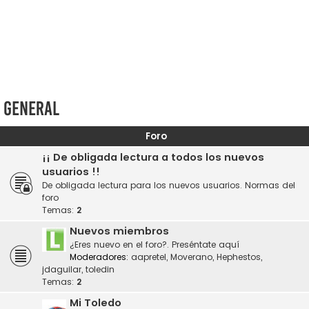
General
Foro
¡¡ De obligada lectura a todos los nuevos
usuarios !!
De obligada lectura para los nuevos usuarios. Normas del
foro
Temas:
2
Nuevos miembros
¿Eres nuevo en el foro?. Preséntate aquí
Moderadores:
aapretel
,
Moverano
,
Hephestos
,
jdaguilar
,
toledin
Temas:
2
Mi Toledo