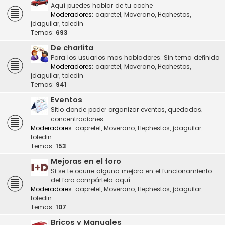
Aquí puedes hablar de tu coche
Moderadores:
aapretel
,
Moverano
,
Hephestos
,
jdaguilar
,
toledin
Temas:
693
De charlita
Para los usuarios mas habladores. Sin tema definido
Moderadores:
aapretel
,
Moverano
,
Hephestos
,
jdaguilar
,
toledin
Temas:
941
Eventos
Sitio donde poder organizar eventos, quedadas,
concentraciones...
Moderadores:
aapretel
,
Moverano
,
Hephestos
,
jdaguilar
,
toledin
Temas:
153
Mejoras en el foro
Si se te ocurre alguna mejora en el funcionamiento
del foro compártela aquí
Moderadores:
aapretel
,
Moverano
,
Hephestos
,
jdaguilar
,
toledin
Temas:
107
Bricos y Manuales