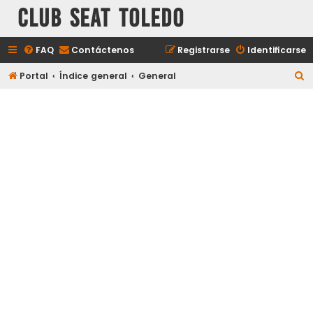
Club Seat Toledo
FAQ
Contáctenos
Registrarse
Identificarse
B
Portal
Índice general
General
u
s
c
a
r