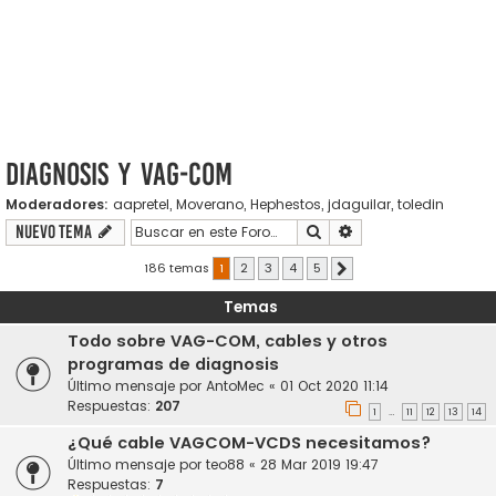
Diagnosis y VAG-COM
Moderadores:
aapretel
,
Moverano
,
Hephestos
,
jdaguilar
,
toledin
Buscar
Búsqueda avanzada
Nuevo Tema
186 temas
1
2
3
4
5
Siguiente
Temas
Todo sobre VAG-COM, cables y otros
programas de diagnosis
Último mensaje por
AntoMec
«
01 Oct 2020 11:14
Respuestas:
207
1
11
12
13
14
…
¿Qué cable VAGCOM-VCDS necesitamos?
Último mensaje por
teo88
«
28 Mar 2019 19:47
Respuestas:
7