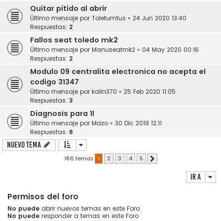
Quitar pitido al abrir
Último mensaje por
Toletumtus
«
24 Jun 2020 13:40
Respuestas:
2
Fallos seat toledo mk2
Último mensaje por
Manuseatmk2
«
04 May 2020 00:16
Respuestas:
2
Modulo 09 centralita electronica no acepta el
codigo 31347
Último mensaje por
kalin370
«
25 Feb 2020 11:05
Respuestas:
3
Diagnosis para 1l
Último mensaje por
Mazo
«
30 Dic 2019 12:11
Respuestas:
6
Nuevo Tema
186 temas
1
2
3
4
5
Siguiente
Ir a
Permisos del foro
No puede
abrir nuevos temas en este Foro
No puede
responder a temas en este Foro