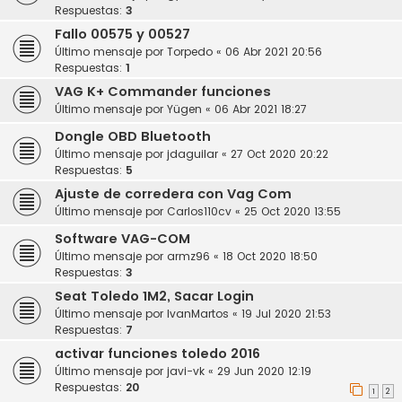
Respuestas:
3
Fallo 00575 y 00527
Último mensaje por
Torpedo
«
06 Abr 2021 20:56
Respuestas:
1
VAG K+ Commander funciones
Último mensaje por
Yügen
«
06 Abr 2021 18:27
Dongle OBD Bluetooth
Último mensaje por
jdaguilar
«
27 Oct 2020 20:22
Respuestas:
5
Ajuste de corredera con Vag Com
Último mensaje por
Carlos110cv
«
25 Oct 2020 13:55
Software VAG-COM
Último mensaje por
armz96
«
18 Oct 2020 18:50
Respuestas:
3
Seat Toledo 1M2, Sacar Login
Último mensaje por
IvanMartos
«
19 Jul 2020 21:53
Respuestas:
7
activar funciones toledo 2016
Último mensaje por
javi-vk
«
29 Jun 2020 12:19
Respuestas:
20
1
2