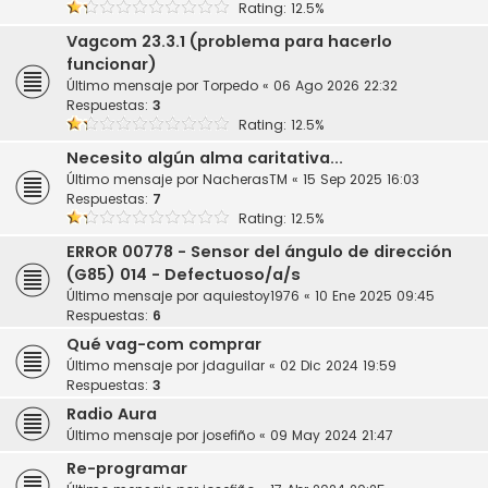
Rating: 12.5%
Vagcom 23.3.1 (problema para hacerlo
funcionar)
Último mensaje por
Torpedo
«
06 Ago 2026 22:32
Respuestas:
3
Rating: 12.5%
Necesito algún alma caritativa...
Último mensaje por
NacherasTM
«
15 Sep 2025 16:03
Respuestas:
7
Rating: 12.5%
ERROR 00778 - Sensor del ángulo de dirección
(G85) 014 - Defectuoso/a/s
Último mensaje por
aquiestoy1976
«
10 Ene 2025 09:45
Respuestas:
6
Qué vag-com comprar
Último mensaje por
jdaguilar
«
02 Dic 2024 19:59
Respuestas:
3
Radio Aura
Último mensaje por
josefiño
«
09 May 2024 21:47
Re-programar