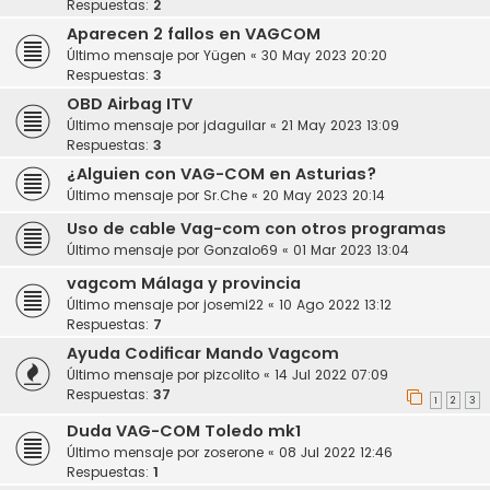
Respuestas:
2
Aparecen 2 fallos en VAGCOM
Último mensaje por
Yügen
«
30 May 2023 20:20
Respuestas:
3
OBD Airbag ITV
Último mensaje por
jdaguilar
«
21 May 2023 13:09
Respuestas:
3
¿Alguien con VAG-COM en Asturias?
Último mensaje por
Sr.Che
«
20 May 2023 20:14
Uso de cable Vag-com con otros programas
Último mensaje por
Gonzalo69
«
01 Mar 2023 13:04
vagcom Málaga y provincia
Último mensaje por
josemi22
«
10 Ago 2022 13:12
Respuestas:
7
Ayuda Codificar Mando Vagcom
Último mensaje por
pizcolito
«
14 Jul 2022 07:09
Respuestas:
37
1
2
3
Duda VAG-COM Toledo mk1
Último mensaje por
zoserone
«
08 Jul 2022 12:46
Respuestas:
1