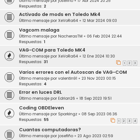
Último mensaje por
josefiño
«
17 Abr 2024 20:25
Respuestas:
2
Activado de mods en Toledo Mk4
Último mensaje por
XeVoRa64
«
12 Mar 2024 09:03
Vagcom malaga
Último mensaje por
NacherasTM
«
06 Feb 2024 22:44
Respuestas:
1
VAG-COM para Toledo MK4
Último mensaje por
XeVoRa64
«
12 Ene 2024 10:30
Respuestas:
31
1
2
3
Varios errores con el Autoscan de VAG-COM
Último mensaje por
valentin91
«
23 Nov 2023 00:15
Respuestas:
4
Error en luces DRL
Último mensaje por
Edrian26
«
18 Sep 2023 19:51
Coding OBDEleven
Último mensaje por
Sparkingz
«
08 Sep 2023 06:36
Respuestas:
55
1
2
3
4
Cuantas computadoras?
Último mensaje por
josefiño
«
23 Ago 2023 02:59