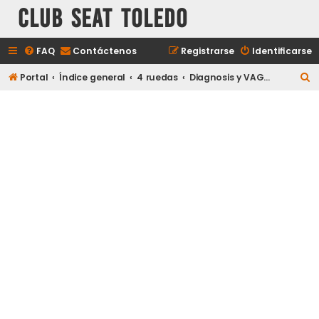
Club Seat Toledo
FAQ
Contáctenos
Registrarse
Identificarse
B
Portal
Índice general
4 ruedas
Diagnosis y VAG-COM
u
s
c
a
r