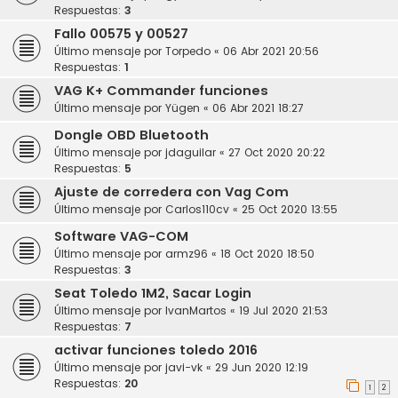
Respuestas:
3
Fallo 00575 y 00527
Último mensaje por
Torpedo
«
06 Abr 2021 20:56
Respuestas:
1
VAG K+ Commander funciones
Último mensaje por
Yügen
«
06 Abr 2021 18:27
Dongle OBD Bluetooth
Último mensaje por
jdaguilar
«
27 Oct 2020 20:22
Respuestas:
5
Ajuste de corredera con Vag Com
Último mensaje por
Carlos110cv
«
25 Oct 2020 13:55
Software VAG-COM
Último mensaje por
armz96
«
18 Oct 2020 18:50
Respuestas:
3
Seat Toledo 1M2, Sacar Login
Último mensaje por
IvanMartos
«
19 Jul 2020 21:53
Respuestas:
7
activar funciones toledo 2016
Último mensaje por
javi-vk
«
29 Jun 2020 12:19
Respuestas:
20
1
2