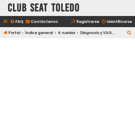
Club Seat Toledo
FAQ
Contáctenos
Registrarse
Identificarse
B
Portal
Índice general
4 ruedas
Diagnosis y VAG-COM
u
s
c
a
r