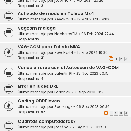
Último mensaje por
josefiño
«
17 Abr 2024 20:25
Respuestas:
2
Activado de mods en Toledo Mk4
Último mensaje por
XeVoRa64
«
12 Mar 2024 09:03
Vagcom malaga
Último mensaje por
NacherasTM
«
06 Feb 2024 22:44
Respuestas:
1
VAG-COM para Toledo MK4
Último mensaje por
XeVoRa64
«
12 Ene 2024 10:30
Respuestas:
31
1
2
3
Varios errores con el Autoscan de VAG-COM
Último mensaje por
valentin91
«
23 Nov 2023 00:15
Respuestas:
4
Error en luces DRL
Último mensaje por
Edrian26
«
18 Sep 2023 19:51
Coding OBDEleven
Último mensaje por
Sparkingz
«
08 Sep 2023 06:36
Respuestas:
55
1
2
3
4
Cuantas computadoras?
Último mensaje por
josefiño
«
23 Ago 2023 02:59