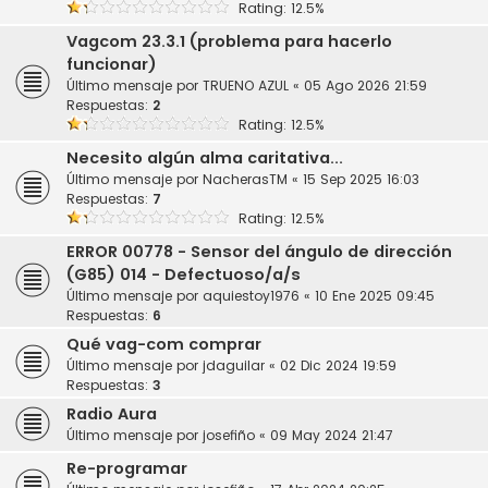
Rating: 12.5%
Vagcom 23.3.1 (problema para hacerlo
funcionar)
Último mensaje por
TRUENO AZUL
«
05 Ago 2026 21:59
Respuestas:
2
Rating: 12.5%
Necesito algún alma caritativa...
Último mensaje por
NacherasTM
«
15 Sep 2025 16:03
Respuestas:
7
Rating: 12.5%
ERROR 00778 - Sensor del ángulo de dirección
(G85) 014 - Defectuoso/a/s
Último mensaje por
aquiestoy1976
«
10 Ene 2025 09:45
Respuestas:
6
Qué vag-com comprar
Último mensaje por
jdaguilar
«
02 Dic 2024 19:59
Respuestas:
3
Radio Aura
Último mensaje por
josefiño
«
09 May 2024 21:47
Re-programar