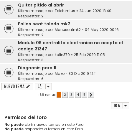
Quitar pitido al abrir
Último mensaje por
Toletumtus
«
24 Jun 2020 13:40
Respuestas:
2
Fallos seat toledo mk2
Último mensaje por
Manuseatmk2
«
04 May 2020 00:16
Respuestas:
2
Modulo 09 centralita electronica no acepta el
codigo 31347
Último mensaje por
kalin370
«
25 Feb 2020 11:05
Respuestas:
3
Diagnosis para 1l
Último mensaje por
Mazo
«
30 Dic 2019 12:11
Respuestas:
6
Nuevo Tema
186 temas
1
2
3
4
5
Siguiente
Ir a
Permisos del foro
No puede
abrir nuevos temas en este Foro
No puede
responder a temas en este Foro