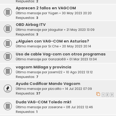
Respuestas:
2
Aparecen 2 fallos en VAGCOM
Último mensaje por
Yügen
«
30 May 2023 20:20
Respuestas:
3
OBD Airbag ITV
Último mensaje por
jdaguilar
«
21 May 2023 13:09
Respuestas:
3
¿Alguien con VAG-COM en Asturias?
Último mensaje por
Sr.Che
«
20 May 2023 20:14
Uso de cable Vag-com con otros programas
Último mensaje por
Gonzalo69
«
01 Mar 2023 13:04
vagcom Málaga y provincia
Último mensaje por
josemi22
«
10 Ago 2022 13:12
Respuestas:
7
Ayuda Codificar Mando Vagcom
Último mensaje por
pizcolito
«
14 Jul 2022 07:09
Respuestas:
37
1
2
3
Duda VAG-COM Toledo mk1
Último mensaje por
zoserone
«
08 Jul 2022 12:46
Respuestas:
1