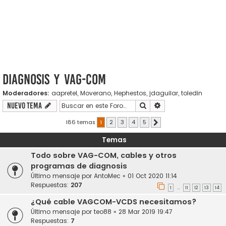
Diagnosis y VAG-COM
Moderadores:
aapretel
,
Moverano
,
Hephestos
,
jdaguilar
,
toledin
Buscar
Búsqueda avanzada
Nuevo Tema
186 temas
1
2
3
4
5
Siguiente
Temas
Todo sobre VAG-COM, cables y otros
programas de diagnosis
Último mensaje por
AntoMec
«
01 Oct 2020 11:14
Respuestas:
207
1
11
12
13
14
…
¿Qué cable VAGCOM-VCDS necesitamos?
Último mensaje por
teo88
«
28 Mar 2019 19:47
Respuestas:
7