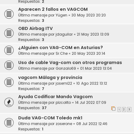
Respuestas:
2
Aparecen 2 fallos en VAGCOM
Último mensaje por
Yügen
«
30 May 2023 20:20
Respuestas:
3
OBD Airbag ITV
Último mensaje por
jdaguilar
«
21 May 2023 13:09
Respuestas:
3
¿Alguien con VAG-COM en Asturias?
Último mensaje por
Sr.Che
«
20 May 2023 20:14
Uso de cable Vag-com con otros programas
Último mensaje por
Gonzalo69
«
01 Mar 2023 13:04
vagcom Málaga y provincia
Último mensaje por
josemi22
«
10 Ago 2022 13:12
Respuestas:
7
Ayuda Codificar Mando Vagcom
Último mensaje por
pizcolito
«
14 Jul 2022 07:09
Respuestas:
37
1
2
3
Duda VAG-COM Toledo mk1
Último mensaje por
zoserone
«
08 Jul 2022 12:46
Respuestas:
1