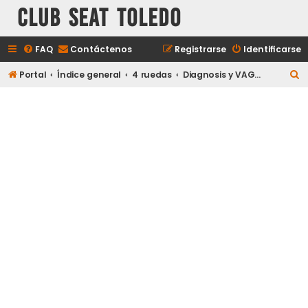
Club Seat Toledo
FAQ
Contáctenos
Registrarse
Identificarse
B
Portal
Índice general
4 ruedas
Diagnosis y VAG-COM
u
s
c
a
r