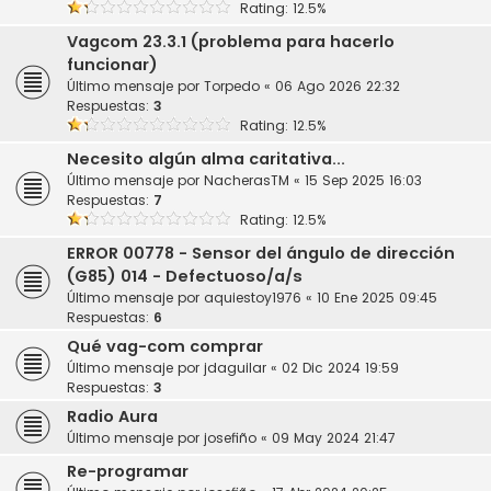
Rating: 12.5%
Vagcom 23.3.1 (problema para hacerlo
funcionar)
Último mensaje por
Torpedo
«
06 Ago 2026 22:32
Respuestas:
3
Rating: 12.5%
Necesito algún alma caritativa...
Último mensaje por
NacherasTM
«
15 Sep 2025 16:03
Respuestas:
7
Rating: 12.5%
ERROR 00778 - Sensor del ángulo de dirección
(G85) 014 - Defectuoso/a/s
Último mensaje por
aquiestoy1976
«
10 Ene 2025 09:45
Respuestas:
6
Qué vag-com comprar
Último mensaje por
jdaguilar
«
02 Dic 2024 19:59
Respuestas:
3
Radio Aura
Último mensaje por
josefiño
«
09 May 2024 21:47
Re-programar