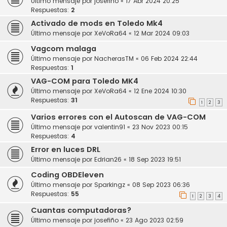
Último mensaje por
josefiño
«
17 Abr 2024 20:25
Respuestas:
2
Activado de mods en Toledo Mk4
Último mensaje por
XeVoRa64
«
12 Mar 2024 09:03
Vagcom malaga
Último mensaje por
NacherasTM
«
06 Feb 2024 22:44
Respuestas:
1
VAG-COM para Toledo MK4
Último mensaje por
XeVoRa64
«
12 Ene 2024 10:30
Respuestas:
31
1
2
3
Varios errores con el Autoscan de VAG-COM
Último mensaje por
valentin91
«
23 Nov 2023 00:15
Respuestas:
4
Error en luces DRL
Último mensaje por
Edrian26
«
18 Sep 2023 19:51
Coding OBDEleven
Último mensaje por
Sparkingz
«
08 Sep 2023 06:36
Respuestas:
55
1
2
3
4
Cuantas computadoras?
Último mensaje por
josefiño
«
23 Ago 2023 02:59