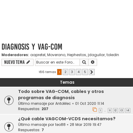
Diagnosis y VAG-COM
Moderadores:
aapretel
,
Moverano
,
Hephestos
,
jdaguilar
,
toledin
Buscar
Búsqueda avanzada
Nuevo Tema
186 temas
1
2
3
4
5
Siguiente
Temas
Todo sobre VAG-COM, cables y otros
programas de diagnosis
Último mensaje por
AntoMec
«
01 Oct 2020 11:14
Respuestas:
207
1
11
12
13
14
…
¿Qué cable VAGCOM-VCDS necesitamos?
Último mensaje por
teo88
«
28 Mar 2019 19:47
Respuestas:
7