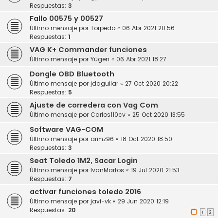
Respuestas:
3
Fallo 00575 y 00527
Último mensaje por
Torpedo
«
06 Abr 2021 20:56
Respuestas:
1
VAG K+ Commander funciones
Último mensaje por
Yügen
«
06 Abr 2021 18:27
Dongle OBD Bluetooth
Último mensaje por
jdaguilar
«
27 Oct 2020 20:22
Respuestas:
5
Ajuste de corredera con Vag Com
Último mensaje por
Carlos110cv
«
25 Oct 2020 13:55
Software VAG-COM
Último mensaje por
armz96
«
18 Oct 2020 18:50
Respuestas:
3
Seat Toledo 1M2, Sacar Login
Último mensaje por
IvanMartos
«
19 Jul 2020 21:53
Respuestas:
7
activar funciones toledo 2016
Último mensaje por
javi-vk
«
29 Jun 2020 12:19
Respuestas:
20
1
2