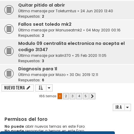
Quitar pitido al abrir
Último mensaje por
Toletumtus
«
24 Jun 2020 13:40
Respuestas:
2
Fallos seat toledo mk2
Último mensaje por
Manuseatmk2
«
04 May 2020 00:16
Respuestas:
2
Modulo 09 centralita electronica no acepta el
codigo 31347
Último mensaje por
kalin370
«
25 Feb 2020 11:05
Respuestas:
3
Diagnosis para 1l
Último mensaje por
Mazo
«
30 Dic 2019 12:11
Respuestas:
6
Nuevo Tema
186 temas
1
2
3
4
5
Siguiente
Ir a
Permisos del foro
No puede
abrir nuevos temas en este Foro
No puede
responder a temas en este Foro