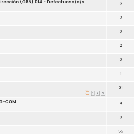
irección (G85) 014 - Defectuoso/a/s
6
3
0
2
0
1
31
1
2
3
VAG-COM
4
0
55