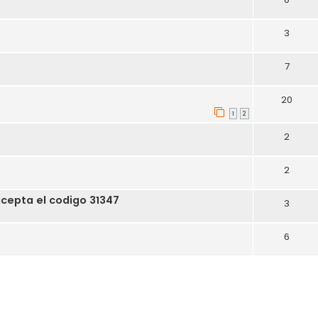
3
7
20
1
2
2
2
acepta el codigo 31347
3
6