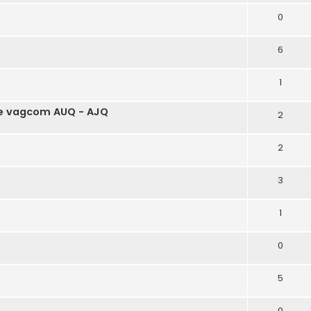
0
6
1
e vagcom AUQ - AJQ
2
2
3
1
0
5
0