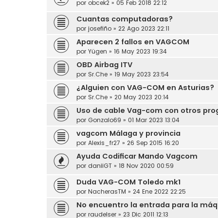
por
obcek2
»
05 Feb 2018 22:12
Cuantas computadoras?
por
josefiño
»
22 Ago 2023 22:11
Aparecen 2 fallos en VAGCOM
por
Yügen
»
16 May 2023 19:34
OBD Airbag ITV
por
Sr.Che
»
19 May 2023 23:54
¿Alguien con VAG-COM en Asturias?
por
Sr.Che
»
20 May 2023 20:14
Uso de cable Vag-com con otros pr
por
Gonzalo69
»
01 Mar 2023 13:04
vagcom Málaga y provincia
por
Alexis_fr27
»
26 Sep 2015 16:20
Ayuda Codificar Mando Vagcom
por
daniiGT
»
18 Nov 2020 00:59
Duda VAG-COM Toledo mk1
por
NacherasTM
»
24 Ene 2022 22:25
No encuentro la entrada para la máq
por
raudelser
»
23 Dic 2011 12:13