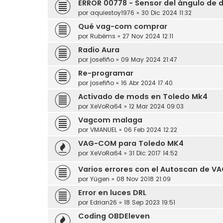
ERROR 00778 - Sensor del ángulo de d
por
aquiestoy1976
»
30 Dic 2024 11:32
Qué vag-com comprar
por
Rubéms
»
27 Nov 2024 12:11
Radio Aura
por
josefiño
»
09 May 2024 21:47
Re-programar
por
josefiño
»
16 Abr 2024 17:40
Activado de mods en Toledo Mk4
por
XeVoRa64
»
12 Mar 2024 09:03
Vagcom malaga
por
VMANUEL
»
06 Feb 2024 12:22
VAG-COM para Toledo MK4
por
XeVoRa64
»
31 Dic 2017 14:52
Varios errores con el Autoscan de 
por
Yügen
»
08 Nov 2018 21:09
Error en luces DRL
por
Edrian26
»
18 Sep 2023 19:51
Coding OBDEleven