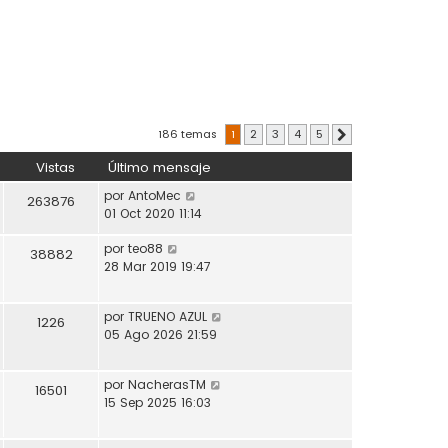
186 temas
1
2
3
4
5
Siguiente
Vistas
Último mensaje
por
AntoMec
263876
01 Oct 2020 11:14
por
teo88
38882
28 Mar 2019 19:47
por
TRUENO AZUL
1226
05 Ago 2026 21:59
por
NacherasTM
16501
15 Sep 2025 16:03