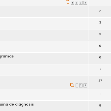
1
2
3
4
2
3
3
0
ogramas
0
7
37
1
2
3
1
uina de diagnosis
9