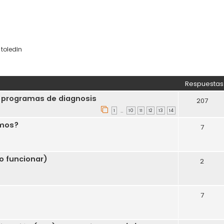
,
toledin
eda avanzada
Respuestas
 programas de diagnosis
207
1
10
11
12
13
14
…
mos?
7
o funcionar)
2
7