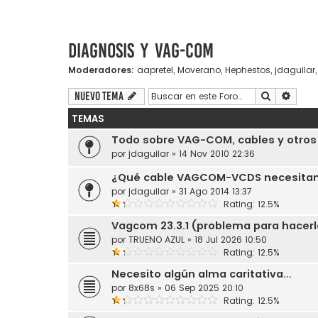
Diagnosis y VAG-COM
Moderadores:
aapretel
,
Moverano
,
Hephestos
,
jdaguilar
Buscar
Búsqu
Nuevo Tema
TEMAS
Todo sobre VAG-COM, cables y otros
por
jdaguilar
»
14 Nov 2010 22:36
¿Qué cable VAGCOM-VCDS necesita
por
jdaguilar
»
31 Ago 2014 13:37
Rating: 12.5%
Vagcom 23.3.1 (problema para hacerl
por
TRUENO AZUL
»
18 Jul 2026 10:50
Rating: 12.5%
Necesito algún alma caritativa...
por
8x68s
»
06 Sep 2025 20:10
Rating: 12.5%