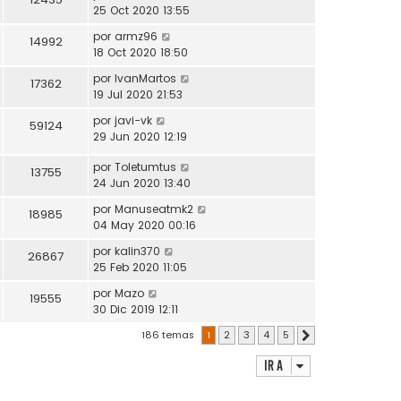
25 Oct 2020 13:55
por
armz96
14992
18 Oct 2020 18:50
por
IvanMartos
17362
19 Jul 2020 21:53
por
javi-vk
59124
29 Jun 2020 12:19
por
Toletumtus
13755
24 Jun 2020 13:40
por
Manuseatmk2
18985
04 May 2020 00:16
por
kalin370
26867
25 Feb 2020 11:05
por
Mazo
19555
30 Dic 2019 12:11
186 temas
1
2
3
4
5
Siguiente
Ir a