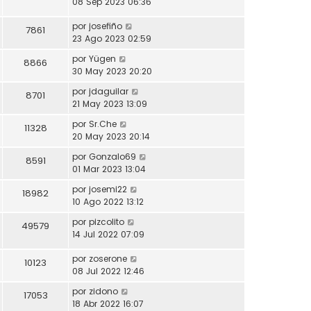
08 Sep 2023 06:36
por
josefiño
7861
23 Ago 2023 02:59
por
Yügen
8866
30 May 2023 20:20
por
jdaguilar
8701
21 May 2023 13:09
por
Sr.Che
11328
20 May 2023 20:14
por
Gonzalo69
8591
01 Mar 2023 13:04
por
josemi22
18982
10 Ago 2022 13:12
por
pizcolito
49579
14 Jul 2022 07:09
por
zoserone
10123
08 Jul 2022 12:46
por
zidono
17053
18 Abr 2022 16:07