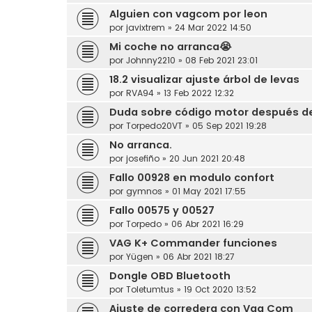
Alguien con vagcom por leon
por
javixtrem
»
24 Mar 2022 14:50
Mi coche no arranca😭
por
Johnny2210
»
08 Feb 2021 23:01
18.2 visualizar ajuste árbol de levas
por
RVA94
»
13 Feb 2022 12:32
Duda sobre código motor después d
por
Torpedo20VT
»
05 Sep 2021 19:28
No arranca.
por
josefiño
»
20 Jun 2021 20:48
Fallo 00928 en modulo confort
por
gymnos
»
01 May 2021 17:55
Fallo 00575 y 00527
por
Torpedo
»
06 Abr 2021 16:29
VAG K+ Commander funciones
por
Yügen
»
06 Abr 2021 18:27
Dongle OBD Bluetooth
por
Toletumtus
»
19 Oct 2020 13:52
Ajuste de corredera con Vag Com