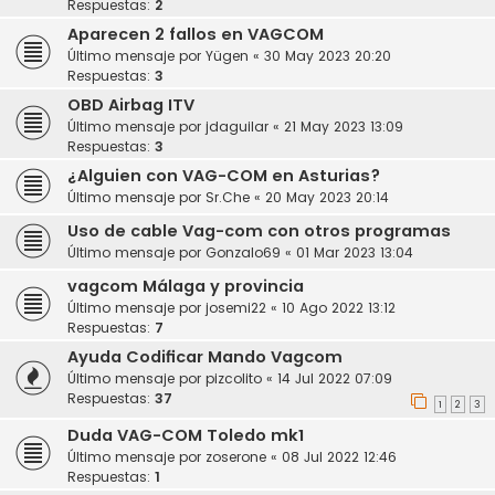
Respuestas:
2
Aparecen 2 fallos en VAGCOM
Último mensaje por
Yügen
«
30 May 2023 20:20
Respuestas:
3
OBD Airbag ITV
Último mensaje por
jdaguilar
«
21 May 2023 13:09
Respuestas:
3
¿Alguien con VAG-COM en Asturias?
Último mensaje por
Sr.Che
«
20 May 2023 20:14
Uso de cable Vag-com con otros programas
Último mensaje por
Gonzalo69
«
01 Mar 2023 13:04
vagcom Málaga y provincia
Último mensaje por
josemi22
«
10 Ago 2022 13:12
Respuestas:
7
Ayuda Codificar Mando Vagcom
Último mensaje por
pizcolito
«
14 Jul 2022 07:09
Respuestas:
37
1
2
3
Duda VAG-COM Toledo mk1
Último mensaje por
zoserone
«
08 Jul 2022 12:46
Respuestas:
1