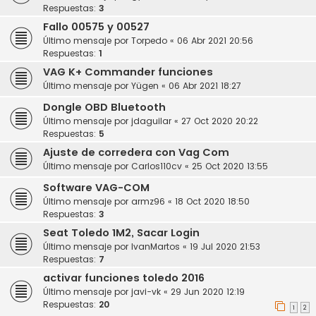
Respuestas:
3
Fallo 00575 y 00527
Último mensaje por
Torpedo
«
06 Abr 2021 20:56
Respuestas:
1
VAG K+ Commander funciones
Último mensaje por
Yügen
«
06 Abr 2021 18:27
Dongle OBD Bluetooth
Último mensaje por
jdaguilar
«
27 Oct 2020 20:22
Respuestas:
5
Ajuste de corredera con Vag Com
Último mensaje por
Carlos110cv
«
25 Oct 2020 13:55
Software VAG-COM
Último mensaje por
armz96
«
18 Oct 2020 18:50
Respuestas:
3
Seat Toledo 1M2, Sacar Login
Último mensaje por
IvanMartos
«
19 Jul 2020 21:53
Respuestas:
7
activar funciones toledo 2016
Último mensaje por
javi-vk
«
29 Jun 2020 12:19
Respuestas:
20
1
2