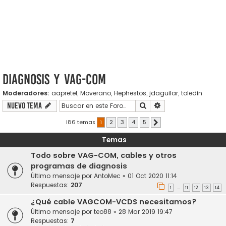
Diagnosis y VAG-COM
Moderadores:
aapretel
,
Moverano
,
Hephestos
,
jdaguilar
,
toledin
Buscar
Búsqueda avanzada
Nuevo Tema
186 temas
1
2
3
4
5
Siguiente
Temas
Todo sobre VAG-COM, cables y otros
programas de diagnosis
Último mensaje por
AntoMec
«
01 Oct 2020 11:14
Respuestas:
207
1
11
12
13
14
…
¿Qué cable VAGCOM-VCDS necesitamos?
Último mensaje por
teo88
«
28 Mar 2019 19:47
Respuestas:
7