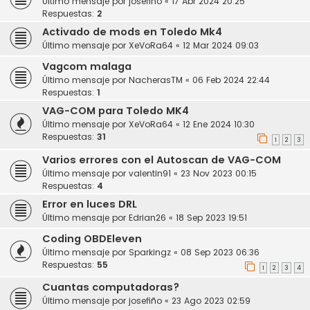
Último mensaje por
josefiño
«
17 Abr 2024 20:25
Respuestas:
2
Activado de mods en Toledo Mk4
Último mensaje por
XeVoRa64
«
12 Mar 2024 09:03
Vagcom malaga
Último mensaje por
NacherasTM
«
06 Feb 2024 22:44
Respuestas:
1
VAG-COM para Toledo MK4
Último mensaje por
XeVoRa64
«
12 Ene 2024 10:30
Respuestas:
31
1
2
3
Varios errores con el Autoscan de VAG-COM
Último mensaje por
valentin91
«
23 Nov 2023 00:15
Respuestas:
4
Error en luces DRL
Último mensaje por
Edrian26
«
18 Sep 2023 19:51
Coding OBDEleven
Último mensaje por
Sparkingz
«
08 Sep 2023 06:36
Respuestas:
55
1
2
3
4
Cuantas computadoras?
Último mensaje por
josefiño
«
23 Ago 2023 02:59