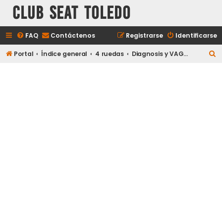
Club Seat Toledo
FAQ
Contáctenos
Registrarse
Identificarse
B
Portal
Índice general
4 ruedas
Diagnosis y VAG-COM
u
s
c
a
r