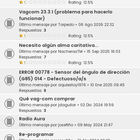
Rating: 12.5%
Vagcom 23.3.1 (problema para hacerlo
funcionar)
Último mensaje por
Torpedo
«
06 Ago 2026 22:32
Respuestas:
3
Rating: 12.5%
Necesito algún alma caritativa...
Último mensaje por
NacherasTM
«
15 Sep 2025 16:03
Respuestas:
7
Rating: 12.5%
ERROR 00778 - Sensor del ángulo de dirección
(G85) 014 - Defectuoso/a/s
Último mensaje por
aquiestoy1976
«
10 Ene 2025 09:45
Respuestas:
6
Qué vag-com comprar
Último mensaje por
jdaguilar
«
02 Dic 2024 19:59
Respuestas:
3
Radio Aura
Último mensaje por
josefiño
«
09 May 2024 21:47
Re-programar