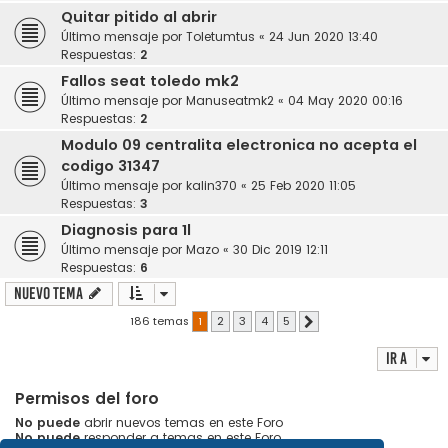
Quitar pitido al abrir
Último mensaje por
Toletumtus
«
24 Jun 2020 13:40
Respuestas:
2
Fallos seat toledo mk2
Último mensaje por
Manuseatmk2
«
04 May 2020 00:16
Respuestas:
2
Modulo 09 centralita electronica no acepta el
codigo 31347
Último mensaje por
kalin370
«
25 Feb 2020 11:05
Respuestas:
3
Diagnosis para 1l
Último mensaje por
Mazo
«
30 Dic 2019 12:11
Respuestas:
6
Nuevo Tema
186 temas
1
2
3
4
5
Siguiente
Ir a
Permisos del foro
No puede
abrir nuevos temas en este Foro
No puede
responder a temas en este Foro