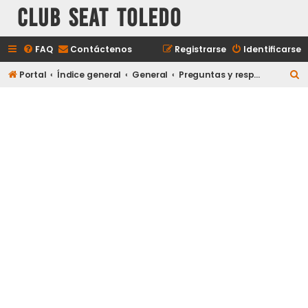
Club Seat Toledo
FAQ
Contáctenos
Registrarse
Identificarse
B
Portal
Índice general
General
Preguntas y respuestas
u
s
c
a
r